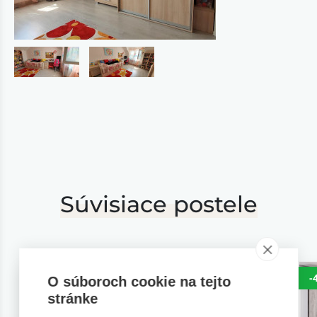
Súvisiace postele
-25%
-25%
-
O súboroch cookie na tejto
stránke