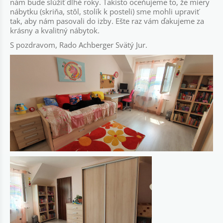
nám bude slúžiť dlhé roky. Takisto oceňujeme to, že miery
nábytku (skriňa, stôl, stolík k posteli) sme mohli upraviť
tak, aby nám pasovali do izby. Ešte raz vám ďakujeme za
krásny a kvalitný nábytok.
S pozdravom, Rado Achberger Svätý Jur.