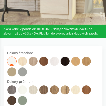
Akcia končí v pondelok 10.08.2026. Získajte slovenskú kvalitu so
zľavami až do výšky 40%. Platí len do vypredania skladových zásob.
Dekory štandard
Dekory prémium