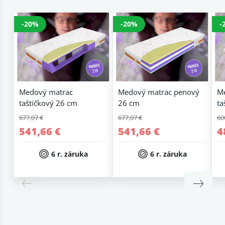
-20%
-20%
-
Medový matrac
Medový matrac penový
M
taštičkový 26 cm
26 cm
ta
677,07 €
677,07 €
60
541,66 €
541,66 €
4
6 r. záruka
6 r. záruka