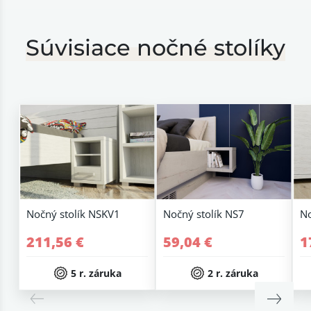
Súvisiace nočné stolíky
Nočný stolík NSKV1
Nočný stolík NS7
No
211,56 €
59,04 €
1
5 r. záruka
2 r. záruka