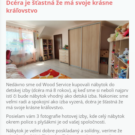
Dcéra je šťastná že má svoje krásne
kráľovstvo
Nedávno sme od Wood Service kupovali nábytok do
detskej izby (dcéra má 8 rokov), aj keď sme si neboli najprv
istí či bude nábytok vhodný ako detská izba. Nakoniec sme
veľmi radi a spokojní ako izba vyzerá, dcéra je šťastná že
má svoje krásne kráľovstvo.
Posielam vám 3 fotografie hotovej izby, kde celý nábytok
okrem police s plyšákmi je od vašej spoločnosti.
Nábytok je veľmi dobre poskladaný a solídny, veríme že