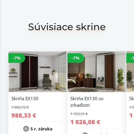
Súvisiace skrine
-7%
-7%
-
Skriňa EX130
Skriňa EX130 so
Sk
zrkadlom
1 062,72 €
1 
1 103,31 €
988,33 €
1
1 026,08 €
5 r. záruka