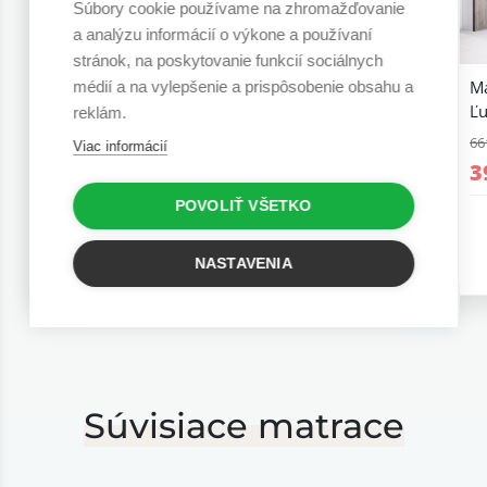
Súbory cookie používame na zhromažďovanie
a analýzu informácií o výkone a používaní
stránok, na poskytovanie funkcií sociálnych
Rozkladacia posteľ Betka
Rozkladacia posteľ Mini
Ma
médií a na vylepšenie a prispôsobenie obsahu a
Betka
Ľu
reklám.
1 466,16 €
831,48 €
66
1 099,62 €
Viac informácií
623,61 €
3
5 r. záruka
POVOLIŤ VŠETKO
5 r. záruka
NASTAVENIA
Súvisiace matrace