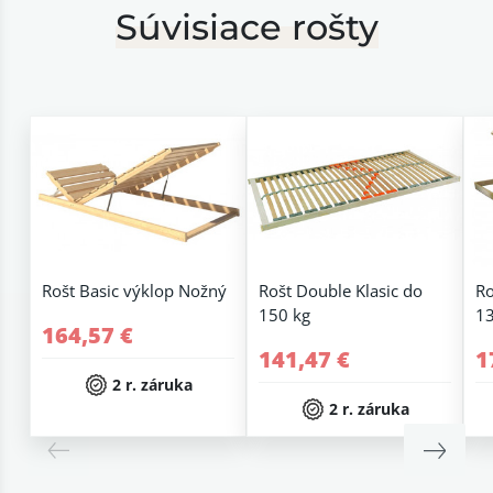
Súvisiace rošty
Rošt Basic výklop Nožný
Rošt Double Klasic do
Ro
150 kg
13
164,57 €
141,47 €
1
2 r. záruka
2 r. záruka