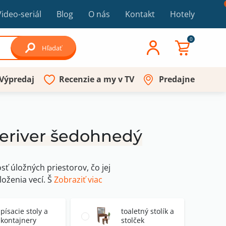
Video-seriál
Blog
O nás
Kontakt
Hotely
0
Hľadať
Výpredaj
Recenzie a my v TV
Predajne
eriver šedohnedý
ť úložných priestorov, čo jej
loženia vecí. Š
Zobraziť viac
písacie stoly a
toaletný stolík a
kontajnery
stolček