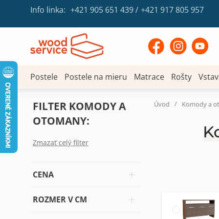
Info linka:
+421 905 651 439
/
+421 917 805 957
Postele
Postele na mieru
Matrace
Rošty
Vstav
FILTER KOMODY A
/
Úvod
Komody a o
OTOMANY:
K
Zmazať celý filter
CENA
ROZMER V CM