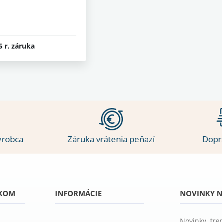
5 r. záruka
ýrobca
Záruka vrátenia peňazí
Dopr
ÍKOM
INFORMÁCIE
NOVINKY N
Novinky, tre