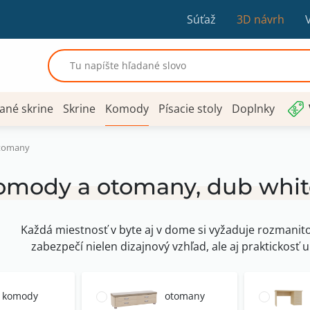
Súťaž
3D návrh
ané skrine
Skrine
Komody
Písacie stoly
Doplnky
tomany
omody a otomany, dub whit
Každá miestnosť v byte aj v dome si vyžaduje rozmanitos
zabezpečí nielen dizajnový vzhľad, ale aj praktickosť u
komody
otomany