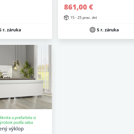
861,00 €
15 - 25 prac. dní
5 r. záruka
5 r. záruka
liknite a prefarbite si
ýrobok podľa seba
ený výklop