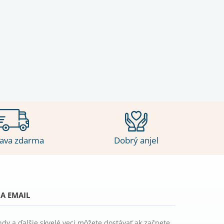
ava zdarma
Dobrý anjel
A EMAIL
ndy a ďalšie skvelé veci môžete dostávať ak začnete