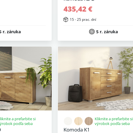
435,42 €
15 - 25 prac. dní
5 r. záruka
5 r. záruka
liknite a prefarbite si
Kliknite a prefarbite si
ýrobok podľa seba
výrobok podľa seba
D
Komoda K1