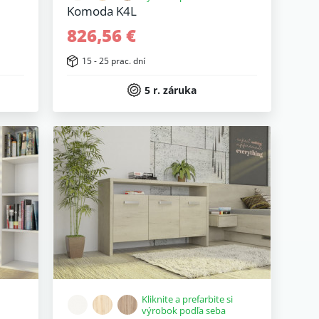
Komoda K4L
826,56 €
15 - 25 prac. dní
5 r. záruka
Kliknite a prefarbite si
výrobok podľa seba