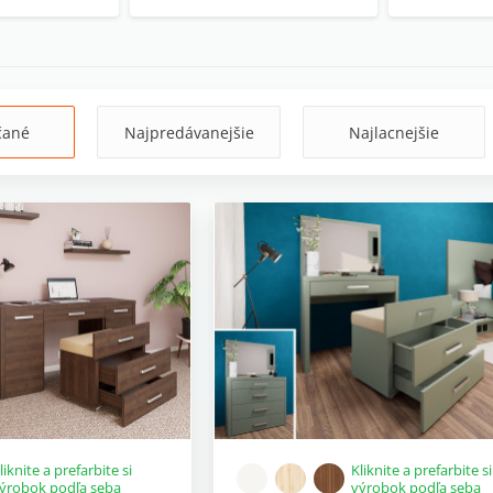
čané
Najpredávanejšie
Najlacnejšie
liknite a prefarbite si
Kliknite a prefarbite si
ýrobok podľa seba
výrobok podľa seba