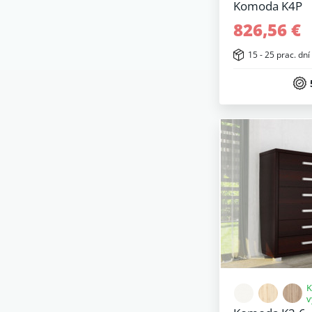
Komoda K4P
826,56 €
15 - 25 prac. dní
K
v