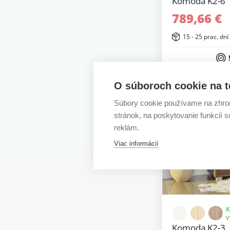
Komoda K2-6
789,66 €
15 - 25 prac. dní
O súboroch cookie na t
Súbory cookie používame na zhrom
stránok, na poskytovanie funkcií 
reklám.
Viac informácií
K
v
Komoda K2-3