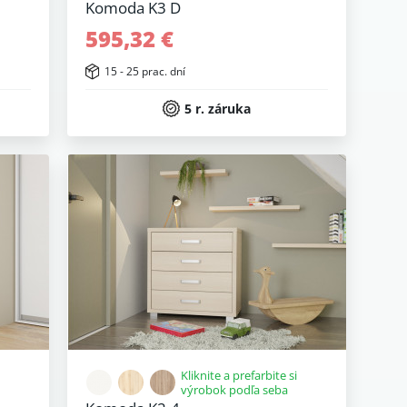
Komoda K3 D
595,32 €
15 - 25 prac. dní
5 r. záruka
Kliknite a prefarbite si
výrobok podľa seba