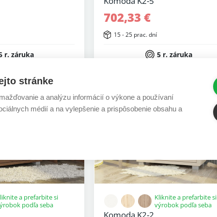
Komoda K2-5
702,33 €
15 - 25 prac. dní
5 r. záruka
5 r. záruka
ejto stránke
ažďovanie a analýzu informácií o výkone a používaní
sociálnych médií a na vylepšenie a prispôsobenie obsahu a
liknite a prefarbite si
Kliknite a prefarbite si
ýrobok podľa seba
výrobok podľa seba
Komoda K2-2