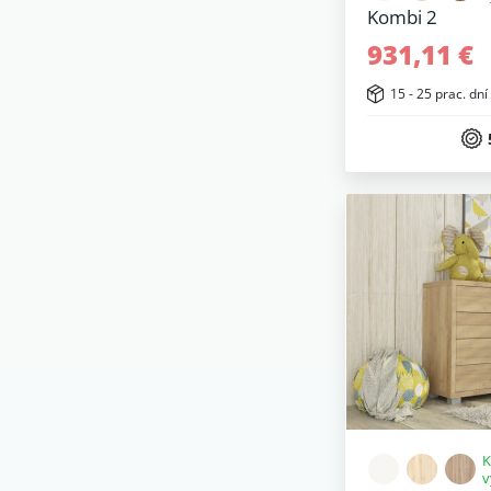
Kombi 2
931,11 €
15 - 25 prac. dní
K
v