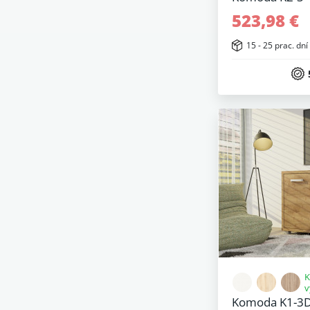
523,98 €
15 - 25 prac. dní
K
v
Komoda K1-3