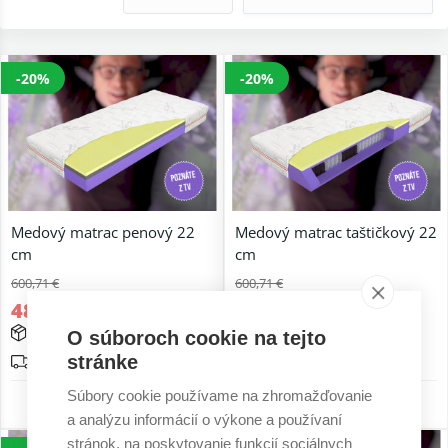
-20%
-20%
Medový matrac penový 22
Medový matrac taštičkový 22
cm
cm
600,71 €
600,71 €
480,57 €
480,57 €
expedujeme do 48 hod
expedujeme do 48 hod
O súboroch cookie na tejto
stránke
Doprava zadarmo
Doprava zadarmo
Súbory cookie používame na zhromažďovanie
6 r. záruka
6 r. záruka
a analýzu informácií o výkone a používaní
stránok, na poskytovanie funkcií sociálnych