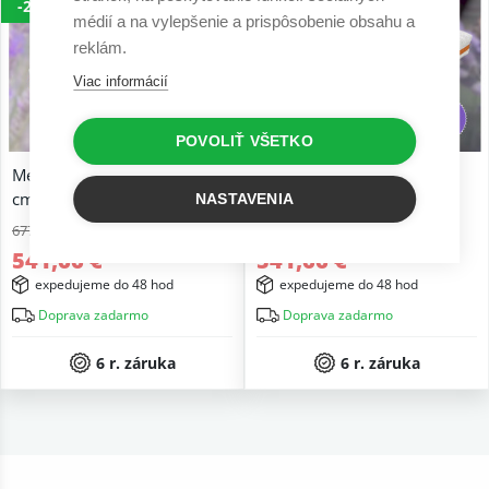
-20%
-20%
médií a na vylepšenie a prispôsobenie obsahu a
reklám.
Viac informácií
POVOLIŤ VŠETKO
Medový matrac taštičkový 26
Medový matrac penový 26
cm
cm
NASTAVENIA
677,07 €
677,07 €
541,66 €
541,66 €
expedujeme do 48 hod
expedujeme do 48 hod
Doprava zadarmo
Doprava zadarmo
6 r. záruka
6 r. záruka