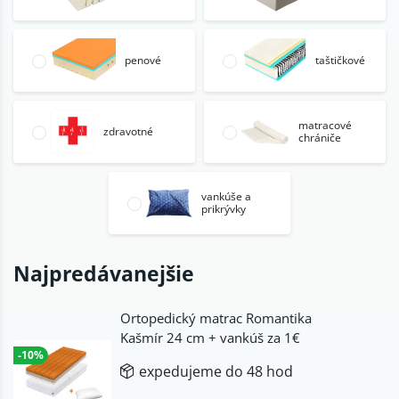
penové
taštičkové
matracové
zdravotné
chrániče
vankúše a
prikrývky
Najpredávanejšie
Ortopedický matrac Romantika
Kašmír 24 cm + vankúš za 1€
-10%
expedujeme do 48 hod