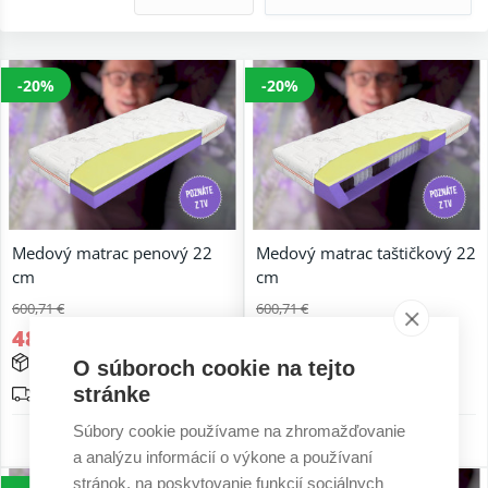
-20%
-20%
Medový matrac penový 22
Medový matrac taštičkový 22
cm
cm
600,71 €
600,71 €
480,57 €
480,57 €
expedujeme do 48 hod
expedujeme do 48 hod
O súboroch cookie na tejto
stránke
Doprava zadarmo
Doprava zadarmo
Súbory cookie používame na zhromažďovanie
6 r. záruka
6 r. záruka
a analýzu informácií o výkone a používaní
stránok, na poskytovanie funkcií sociálnych