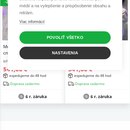
-20%
-20%
médií a na vylepšenie a prispôsobenie obsahu a
reklám.
Viac informácií
POVOLIŤ VŠETKO
Medový matrac taštičkový 26
Medový matrac penový 26
cm
cm
NASTAVENIA
677,07 €
677,07 €
541,66 €
541,66 €
expedujeme do 48 hod
expedujeme do 48 hod
Doprava zadarmo
Doprava zadarmo
6 r. záruka
6 r. záruka