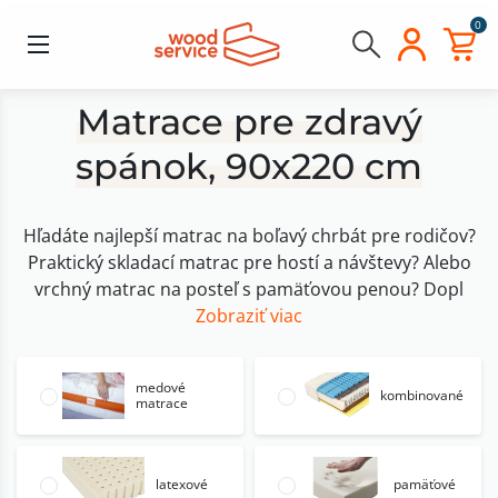
0
Matrace pre zdravý
spánok, 90x220 cm
Hľadáte najlepší matrac na boľavý chrbát pre rodičov?
Praktický skladací matrac pre hostí a návštevy? Alebo
vrchný matrac na posteľ s pamäťovou penou? Dopl
Zobraziť viac
medové
kombinované
matrace
latexové
pamäťové