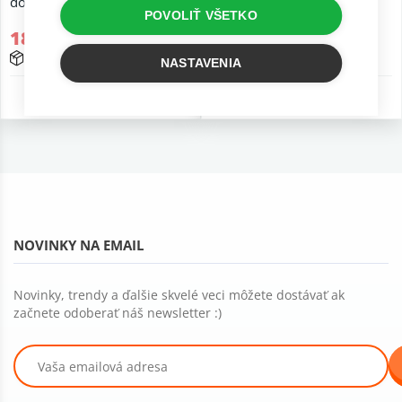
do 120 kg
kg
POVOLIŤ VŠETKO
185,67 €
87,82 €
15 - 25 prac. dní
15 - 25 prac. dní
NASTAVENIA
2 r. záruka
2 r. záruka
NOVINKY NA EMAIL
Novinky, trendy a ďalšie skvelé veci môžete dostávať ak
začnete odoberať náš newsletter :)