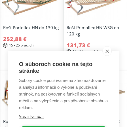
Rošt Portoflex HN do 130 kg
Rošt Primaflex HN WSG do
120 kg
252,88 €
131,73 €
15 - 25 prac. dní
15 - 25 prac. dní
5 r. záruka
O súboroch cookie na tejto
2 r. záruka
stránke
Súbory cookie používame na zhromažďovanie
a analýzu informácií o výkone a používaní
stránok, na poskytovanie funkcií sociálnych
médií a na vylepšenie a prispôsobenie obsahu a
reklám.
Viac informácií
Rošt Primaflex Kombi P WSG
Rošt Primaflex WSG do 120