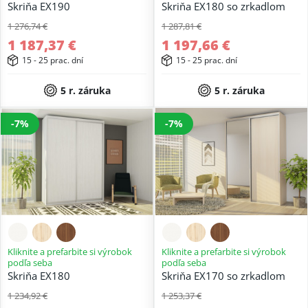
Skriňa EX190
Skriňa EX180 so zrkadlom
1 276,74 €
1 287,81 €
1 187,37 €
1 197,66 €
15 - 25 prac. dní
15 - 25 prac. dní
5 r. záruka
5 r. záruka
-7%
-7%
Kliknite a prefarbite si výrobok
Kliknite a prefarbite si výrobok
podľa seba
podľa seba
Skriňa EX180
Skriňa EX170 so zrkadlom
1 234,92 €
1 253,37 €