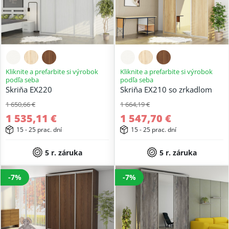
Kliknite a prefarbite si výrobok
Kliknite a prefarbite si výrobok
podľa seba
podľa seba
Skriňa EX220
Skriňa EX210 so zrkadlom
1 650,66 €
1 664,19 €
1 535,11 €
1 547,70 €
15 - 25 prac. dní
15 - 25 prac. dní
5 r. záruka
5 r. záruka
-7%
-7%