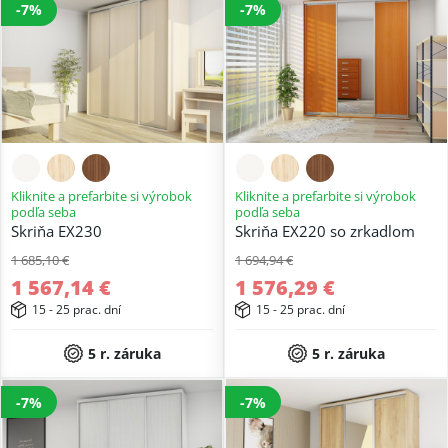
-7%
-7%
Kliknite a prefarbite si výrobok
Kliknite a prefarbite si výrobok
podľa seba
podľa seba
Skriňa EX230
Skriňa EX220 so zrkadlom
1 685,10 €
1 694,94 €
1 567,14 €
1 576,29 €
15 - 25 prac. dní
15 - 25 prac. dní
5 r. záruka
5 r. záruka
-7%
-7%