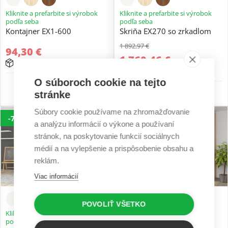
Kliknite a prefarbite si výrobok
Kliknite a prefarbite si výrobok
podľa seba
podľa seba
Kontajner EX1-600
Skriňa EX270 so zrkadlom
1 892,97 €
94,30 €
1 760,46 €
15 - 25 prac. dní
15 - 25 prac. dní
O súboroch cookie na tejto
5 r. záruka
5 r. záruka
stránke
Súbory cookie používame na zhromažďovanie
-7%
-7%
a analýzu informácií o výkone a používaní
stránok, na poskytovanie funkcií sociálnych
médií a na vylepšenie a prispôsobenie obsahu a
reklám.
Viac informácií
POVOLIŤ VŠETKO
Kliknite a prefarbite si výrobok
Kliknite a prefarbite si výrobok
podľa seba
podľa seba