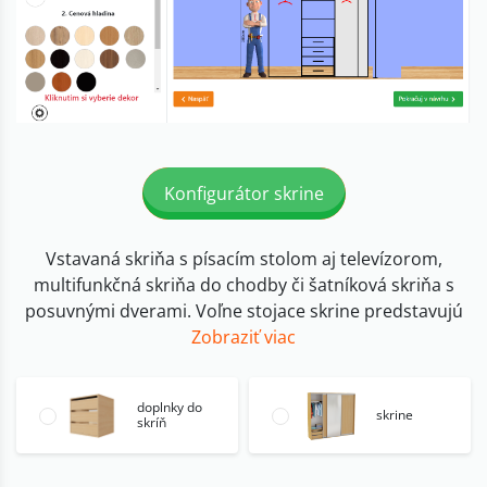
Konfigurátor skrine
Vstavaná skriňa s písacím stolom aj televízorom,
multifunkčná skriňa do chodby či šatníková skriňa s
posuvnými dverami. Voľne stojace skrine predstavujú
Zobraziť viac
doplnky do
skrine
skríň