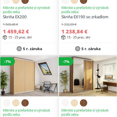
Kliknite a prefarbite si výrobok
Kliknite a prefarbite si výrobok
podľa seba
podľa seba
Skriňa EX200
Skriňa EX190 so zrkadlom
1 569,48 €
1 332,09 €
1 459,62 €
1 238,84 €
15 - 25 prac. dní
15 - 25 prac. dní
5 r. záruka
5 r. záruka
-7%
-7%
Kliknite a prefarbite si výrobok
Kliknite a prefarbite si výrobok
podľa seba
podľa seba