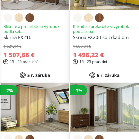
Kliknite a prefarbite si výrobok
Kliknite a prefarbite si výrobok
podľa seba
podľa seba
Skriňa EX210
Skriňa EX200 so zrkadlom
1 621,14 €
1 608,84 €
1 507,66 €
1 496,22 €
15 - 25 prac. dní
15 - 25 prac. dní
5 r. záruka
5 r. záruka
-7%
-7%