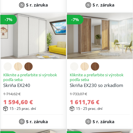
5 r. záruka
5 r. záruka
-7%
-7%
Kliknite a prefarbite si výrobok
Kliknite a prefarbite si výrobok
podľa seba
podľa seba
Skriňa EX240
Skriňa EX230 so zrkadlom
1 714,62 €
1 733,07 €
1 594,60 €
1 611,76 €
15 - 25 prac. dní
15 - 25 prac. dní
5 r. záruka
5 r. záruka