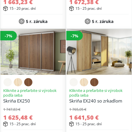
1 663,23 €
1 672,38 €
15 - 20 prac. dní
15 - 25 prac. dní
5 r. záruka
5 r. záruka
-7%
-7%
Kliknite a prefarbite si výrobok
Kliknite a prefarbite si výrobok
podľa seba
podľa seba
Skriňa EX250
Skriňa EX240 so zrkadlom
1 747,83 €
1 765,05 €
1 625,48 €
1 641,50 €
15 - 25 prac. dní
15 - 25 prac. dní