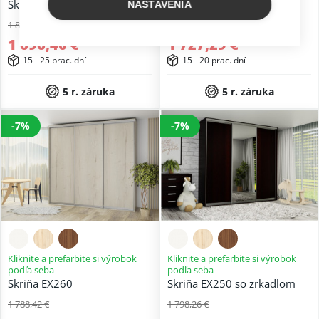
Skriňa EX270
Skriňa EX260 so zrkadlom
NASTAVENIA
1 824,09 €
1 857,30 €
1 696,40 €
1 727,29 €
15 - 25 prac. dní
15 - 20 prac. dní
5 r. záruka
5 r. záruka
-7%
-7%
Kliknite a prefarbite si výrobok
Kliknite a prefarbite si výrobok
podľa seba
podľa seba
Skriňa EX260
Skriňa EX250 so zrkadlom
1 788,42 €
1 798,26 €