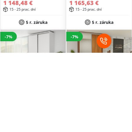
1 148,48 €
1 165,63 €
15 - 25 prac. dní
15 - 25 prac. dní
5 r. záruka
5 r. záruka
-7%
-7%
Kliknite a prefarbite si výrobok
Kliknite a prefarbite si výrobok
podľa seba
podľa seba
Skriňa EX170
Skriňa EX160 so zrkadlom
1 202,94 €
1 216,47 €
1 118,73 €
1 131,32 €
15 - 25 prac. dní
15 - 25 prac. dní