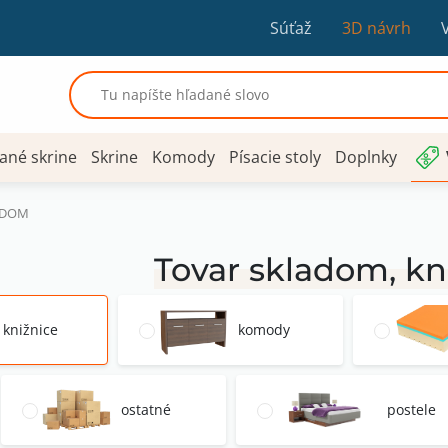
Súťaž
3D návrh
ané skrine
Skrine
Komody
Písacie stoly
Doplnky
ADOM
Tovar skladom, kn
knižnice
komody
ostatné
postele