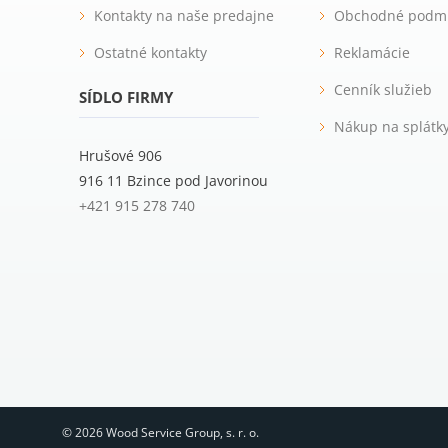
Kontakty na naše predajne
Obchodné podm
Ostatné kontakty
Reklamácie
Cenník služieb
SÍDLO FIRMY
Nákup na splátk
Hrušové 906
916 11 Bzince pod Javorinou
+421 915 278 740
© 2026 Wood Service Group, s. r. o.