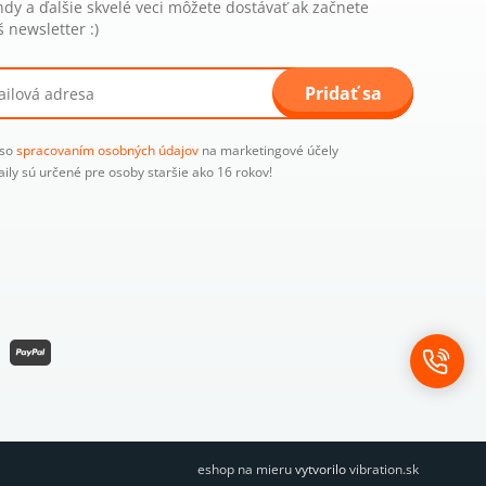
ndy a ďalšie skvelé veci môžete dostávať ak začnete
 newsletter :)
Pridať sa
 so
spracovaním osobných údajov
na marketingové účely
aily sú určené pre osoby staršie ako 16 rokov!
eshop na mieru
vytvorilo
vibration.sk