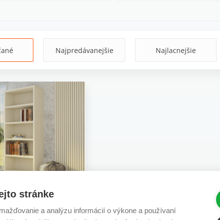
čané
Najpredávanejšie
Najlacnejšie
ejto stránke
LENT V:2100,
ažďovanie a analýzu informácií o výkone a používaní
vý - výpredaj