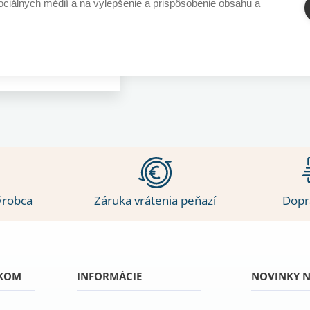
sociálnych médií a na vylepšenie a prispôsobenie obsahu a
,16 €
záruka
ýrobca
Záruka vrátenia peňazí
Dopr
ÍKOM
INFORMÁCIE
NOVINKY N