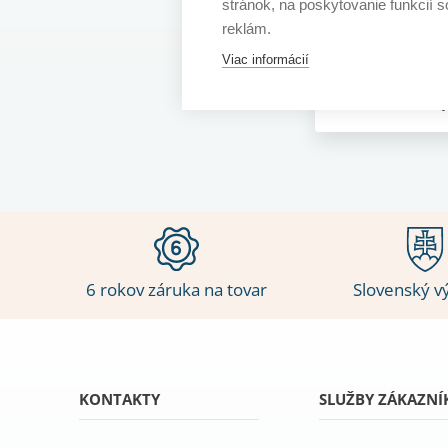
stránok, na poskytovanie funkcií 
386
643,60 €
reklám.
Viac informácií
10 - 15 prac. dní
6 rokov záruka na tovar
Slovenský v
KONTAKTY
SLUŽBY ZÁKAZN