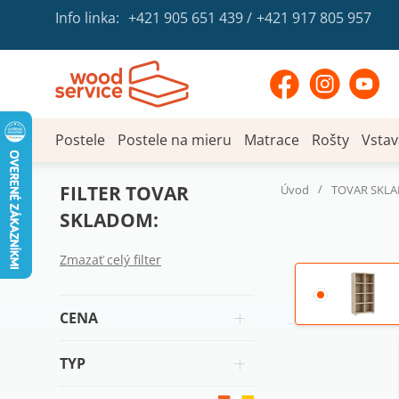
Info linka:
+421 905 651 439
/
+421 917 805 957
Postele
Postele na mieru
Matrace
Rošty
Vstav
FILTER TOVAR
/
Úvod
TOVAR SKL
SKLADOM:
Zmazať celý filter
CENA
TYP