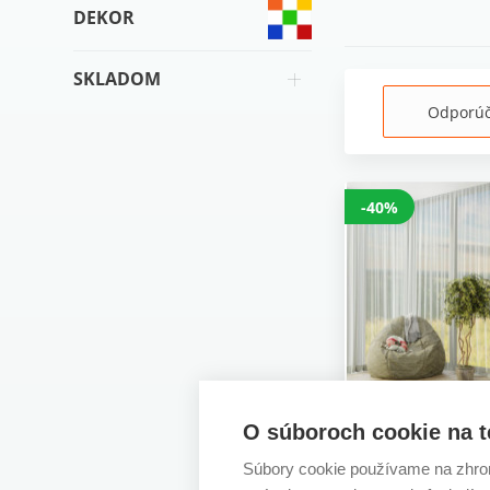
DEKOR
SKLADOM
Odporú
-40%
O súboroch cookie na t
Knižnica EXCE
Súbory cookie používame na zhrom
Fineline krémo