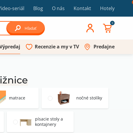
Video-seriál
Blog
O nás
Kontakt
Hotely
0
Hľadať
Výpredaj
Recenzie a my v TV
Predajne
ižnice
matrace
nočné stolíky
písacie stoly a
kontajnery