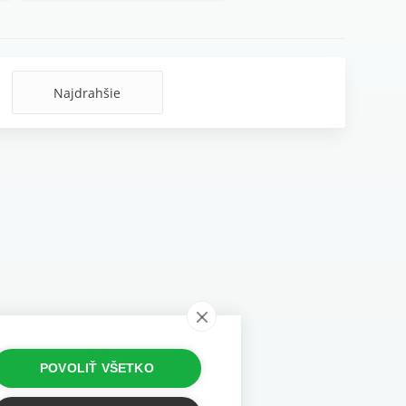
Najdrahšie
POVOLIŤ VŠETKO