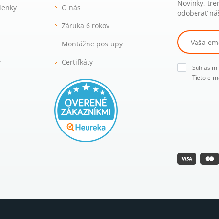
Novinky, tre
ienky
O nás
odoberať náš
Záruka 6 rokov
Montážne postupy
y
Certifkáty
Súhlasím
Tieto e-m