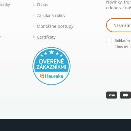
Novinky, tre
ienky
O nás
odoberať náš
Záruka 6 rokov
Montážne postupy
y
Certifkáty
Súhlasím
Tieto e-m