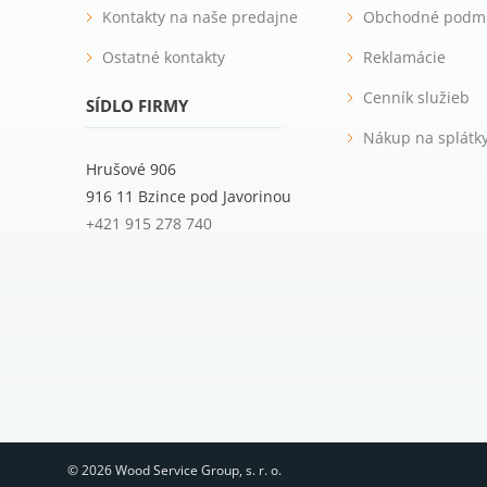
Kontakty na naše predajne
Obchodné podm
Ostatné kontakty
Reklamácie
Cenník služieb
SÍDLO FIRMY
Nákup na splátk
Hrušové 906
916 11 Bzince pod Javorinou
+421 915 278 740
© 2026 Wood Service Group, s. r. o.