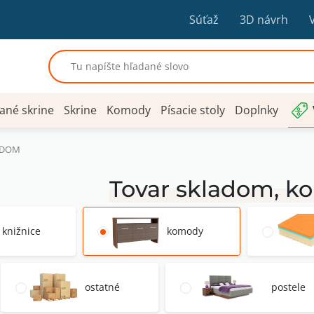
Súťaž
3D návrh
ané skrine
Skrine
Komody
Písacie stoly
Doplnky
ADOM
Tovar skladom, 
knižnice
komody
ostatné
postele