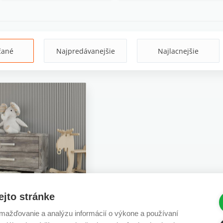
čané
Najpredávanejšie
Najlacnejšie
ejto stránke
Borovica Jackson -
ažďovanie a analýzu informácií o výkone a používaní