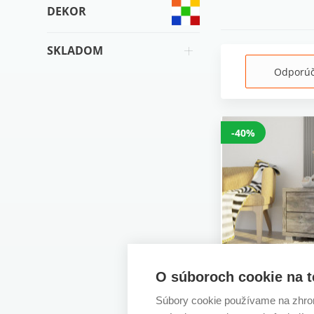
DEKOR
SKLADOM
Odporú
-40%
O súboroch cookie na t
Komoda K2-2, 
Súbory cookie používame na zhrom
výpredaj