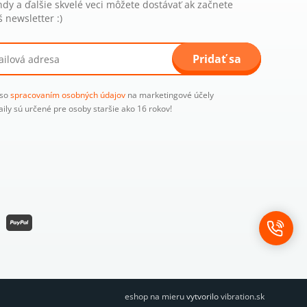
ndy a ďalšie skvelé veci môžete dostávať ak začnete
 newsletter :)
Pridať sa
 so
spracovaním osobných údajov
na marketingové účely
aily sú určené pre osoby staršie ako 16 rokov!
eshop na mieru
vytvorilo
vibration.sk