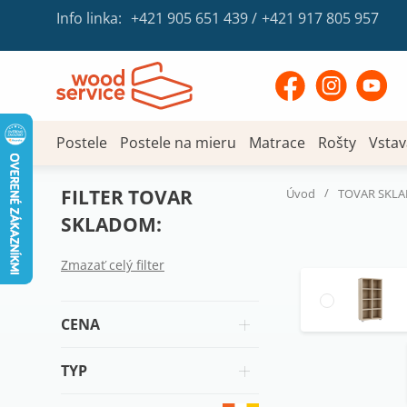
Info linka:
+421 905 651 439
/
+421 917 805 957
Postele
Postele na mieru
Matrace
Rošty
Vstav
FILTER TOVAR
/
Úvod
TOVAR SKL
SKLADOM:
Zmazať celý filter
CENA
TYP