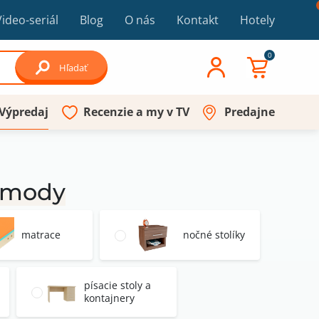
Video-seriál
Blog
O nás
Kontakt
Hotely
0
Hľadať
Výpredaj
Recenzie a my v TV
Predajne
komody
matrace
nočné stolíky
písacie stoly a
kontajnery