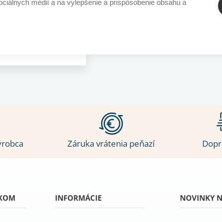
sociálnych médií a na vylepšenie a prispôsobenie obsahu a
,25 €
záruka
ýrobca
Záruka vrátenia peňazí
Dopr
ÍKOM
INFORMÁCIE
NOVINKY N