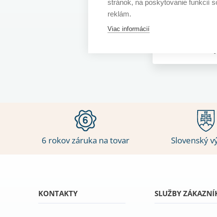
stránok, na poskytovanie funkcií 
261
435,42 €
reklám.
Viac informácií
15 - 25 prac. dní
6 rokov záruka na tovar
Slovenský v
KONTAKTY
SLUŽBY ZÁKAZN