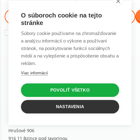
O súboroch cookie na tejto
stránke
Súhlasím so
spracovaním osobných údajov
na marketingové účely
Súbory cookie používame na zhromažďovanie
Tieto e-maily sú určené pre osoby staršie ako 16 rokov!
a analýzu informácií o výkone a používaní
stránok, na poskytovanie funkcií sociálnych
médií a na vylepšenie a prispôsobenie obsahu a
reklám.
KONTAKTY
Viac informácií
Kontakty na naše predajne
POVOLIŤ VŠETKO
Ostatné kontakty
NASTAVENIA
SÍDLO FIRMY
Hrušové 906
916 11 Bzince pod Javorinou