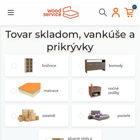
0
Tovar skladom, vankúše a
prikrývky
knižnice
komody
nočné
matrace
stolíky
ostatné
postele
písacie stoly a