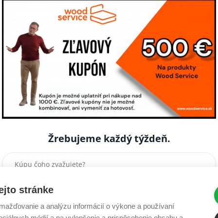
VSTAVANÉ SKRINE
s 5 ročnou zárukou
Žrebujeme každý týždeň.
ejto stránke
ažďovanie a analýzu informácií o výkone a používaní
sociálnych médií a na vylepšenie a prispôsobenie obsahu a