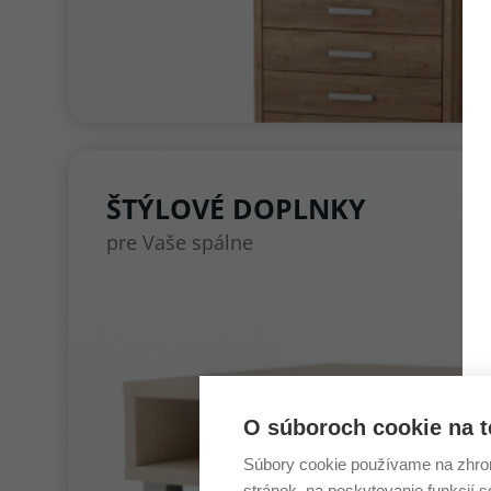
ŠTÝLOVÉ DOPLNKY
pre Vaše spálne
O súboroch cookie na t
Súbory cookie používame na zhrom
stránok, na poskytovanie funkcií 