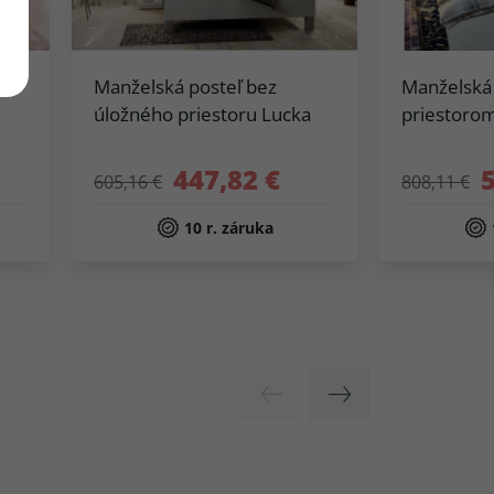
a
Manželská posteľ bez
Manželská 
úložného priestoru Lucka
priestoro
447,82 €
605,16 €
808,11 €
10 r. záruka