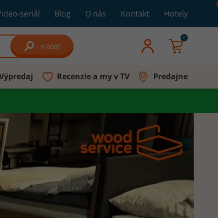
Video-seriál
Blog
O nás
Kontakt
Hotely
0
Hľadať
Výpredaj
Recenzie a my v TV
Predajne