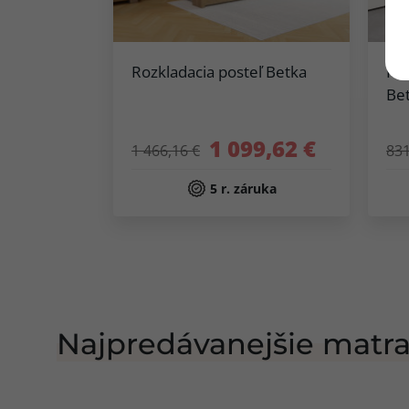
Rozkladacia posteľ Betka
Roz
Be
1 099,62 €
1 466,16 €
831
5 r. záruka
Najpredávanejšie matr