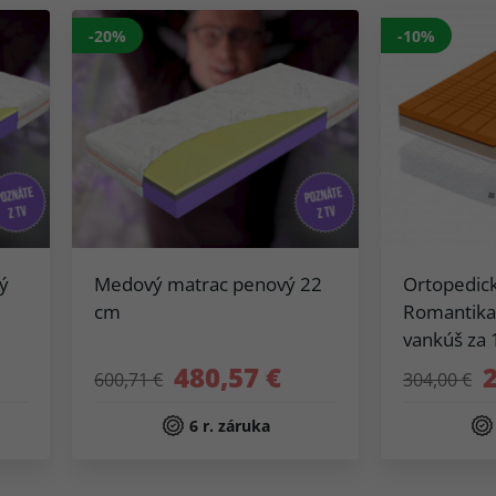
-20%
-10%
ý
Medový matrac penový 22
Ortopedic
cm
Romantika
vankúš za 
480,57 €
600,71 €
304,00 €
6 r. záruka