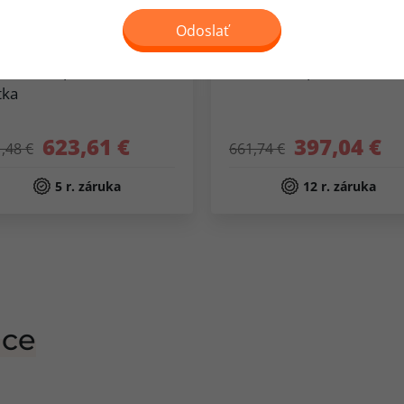
Odoslať
kladacia posteľ Mini
Manželská posteľ Ľudmil
tka
623,61 €
397,04 €
,48 €
661,74 €
5 r. záruka
12 r. záruka
ace