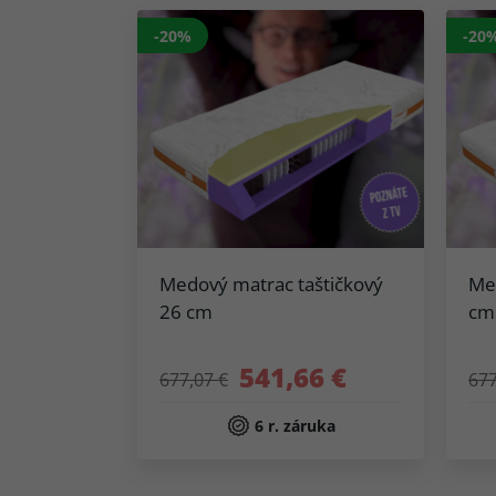
-20%
-20
Medový matrac taštičkový
Me
26 cm
cm
541,66 €
677,07 €
677
6 r. záruka