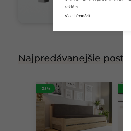
reklám.
Viac informácií
Najpredávanejšie poste
-25%
-25