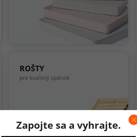
ROŠTY
pre kvalitný spánok
Zapojte sa a vyhrajte.