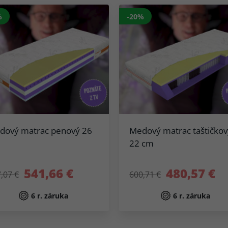
%
-20%
dový matrac penový 26
Medový matrac taštičkov
22 cm
541,66 €
480,57 €
,07 €
600,71 €
6 r. záruka
6 r. záruka