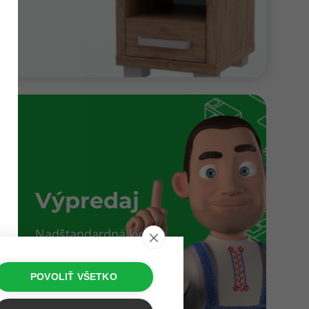
Výpredaj
Nadštandardná kvalita
za neštandardnú cenu.
POVOLIŤ VŠETKO