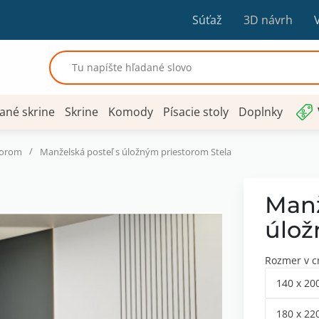
Súťaž
3D návrh
ané skrine
Skrine
Komody
Písacie stoly
Doplnky
/
torom
Manželská posteľ s úložným priestorom Stela
Manž
úlož
Rozmer v 
140 x 20
180 x 22