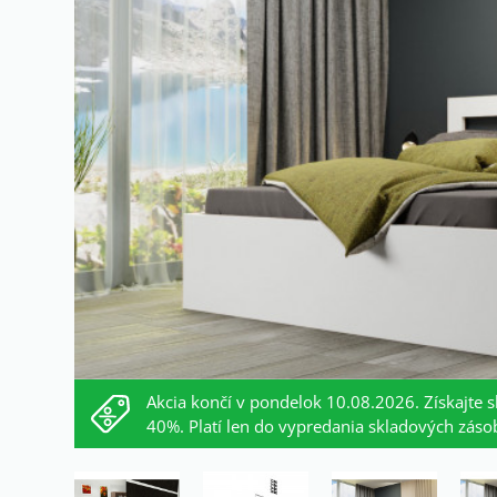
Akcia končí v pondelok 10.08.2026. Získajte s
40%. Platí len do vypredania skladových záso