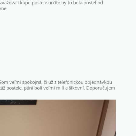
važovali kúpu postele určite by to bola posteľ od
eme
Som veľmi spokojná, či už s telefonickou objednávkou
ž postele, páni boli veľmi milí a šikovní. Doporučujem