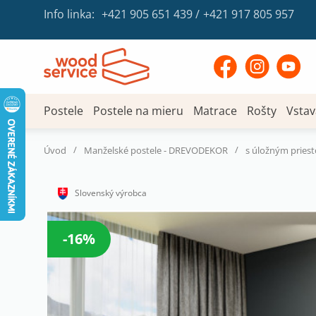
Info linka:
+421 905 651 439
/
+421 917 805 957
Postele
Postele na mieru
Matrace
Rošty
Vstav
/
/
Úvod
Manželské postele - DREVODEKOR
s úložným pries
Slovenský výrobca
-16%