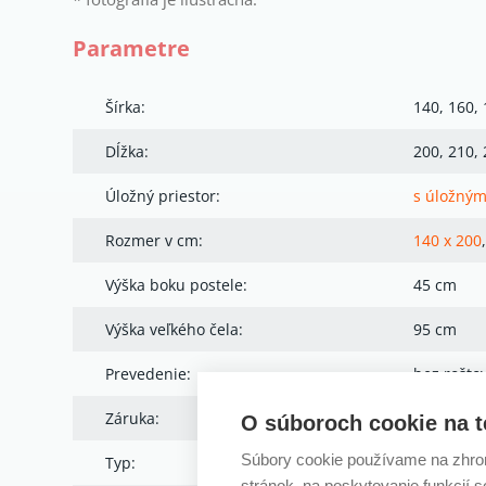
Parametre
Šírka:
140, 160, 
Dĺžka:
200, 210,
Úložný priestor:
s úložným
Rozmer v cm:
140 x 200
Výška boku postele:
45 cm
Výška veľkého čela:
95 cm
Prevedenie:
bez rošto
Záruka:
5 rokov
O súboroch cookie na t
Súbory cookie používame na zhrom
Typ:
Manželsk
stránok, na poskytovanie funkcií 