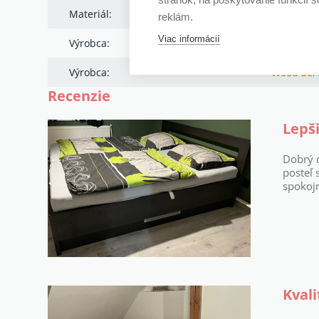
Materiál:
Drevodek
reklám.
Viac informácií
Výrobca:
WOOD SE
Výrobca:
Wood Ser
Recenzie
Lepši
Dobrý 
posteľ
spokoj
Kvali