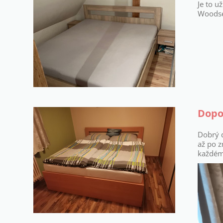
Je to u
Woodser
Dopo
Dobrý d
až po z
každému