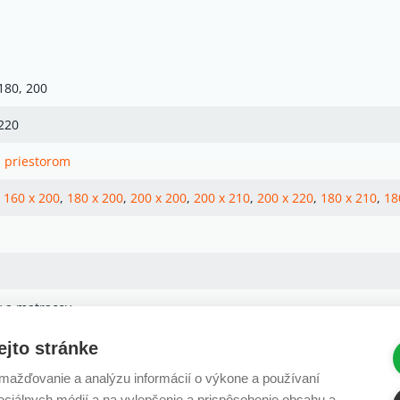
180, 200
 220
 priestorom
,
160 x 200
,
180 x 200
,
200 x 200
,
200 x 210
,
200 x 220
,
180 x 210
,
18
v a matracov
ejto stránke
ažďovanie a analýzu informácií o výkone a používaní
é
sociálnych médií a na vylepšenie a prispôsobenie obsahu a