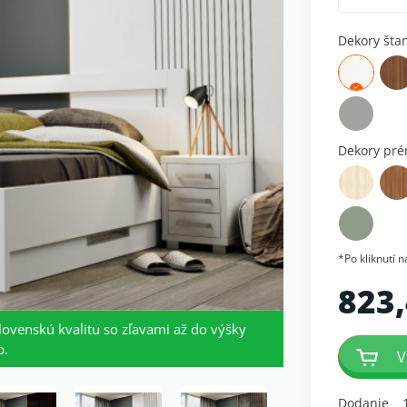
Dekory šta
Dekory pr
*Po kliknutí 
823,
lovenskú kvalitu so zľavami až do výšky
b.
V
Dodanie