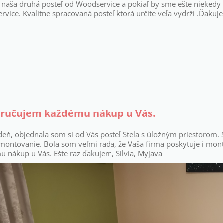
ž naša druhá posteľ od Woodservice a pokiaľ by sme ešte niekedy z
vice. Kvalitne spracovaná posteľ ktorá určite veľa vydrží .Ďakuj
ručujem každému nákup u Vás.
eň, objednala som si od Vás posteľ Stela s úložným priestorom. 
montovanie. Bola som veľmi rada, že Vaša firma poskytuje i montá
 nákup u Vás. Ešte raz ďakujem, Silvia, Myjava