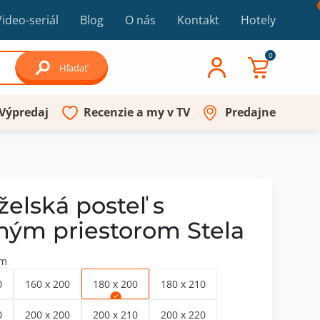
Video-seriál
Blog
O nás
Kontakt
Hotely
0
Hľadať
Výpredaj
Recenzie a my v TV
Predajne
elská posteľ s
ným priestorom Stela
cm
0
160 x 200
180 x 200
180 x 210
0
200 x 200
200 x 210
200 x 220