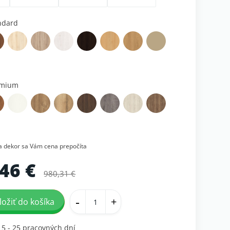
ndard
émium
na dekor sa Vám cena prepočíta
46 €
980,31 €
-
+
ložiť do košíka
15 - 25 pracovných dní