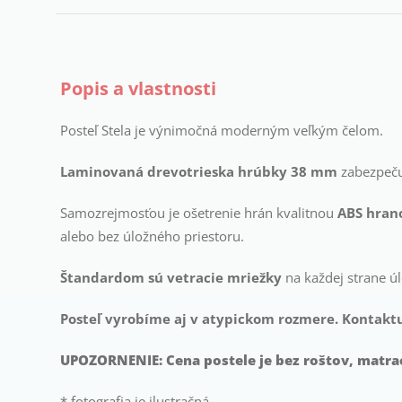
Popis a vlastnosti
Posteľ Stela je výnimočná moderným veľkým čelom.
Laminovaná drevotrieska hrúbky 38 mm
zabezpečuj
Samozrejmosťou je ošetrenie hrán kvalitnou
ABS hran
alebo bez úložného priestoru.
Štandardom sú vetracie mriežky
na každej strane úl
Posteľ vyrobíme aj v atypickom rozmere. Kontaktu
UPOZORNENIE: Cena postele je bez roštov, matrac
* fotografia je ilustračná.