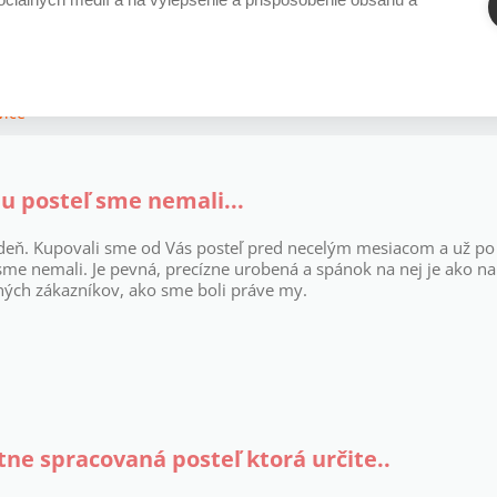
or hrúbky 38 mm
RVICE
vice
u posteľ sme nemali...
deň. Kupovali sme od Vás posteľ pred necelým mesiacom a už
po
 sme
nemali. Je pevná, precízne urobená a spánok na nej je ako n
ných
zákazníkov, ako sme boli práve my.
tne spracovaná posteľ ktorá určite..