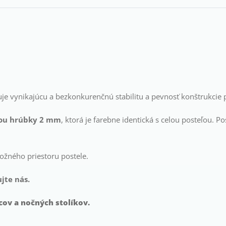
e vynikajúcu a bezkonkurenčnú stabilitu a pevnosť konštrukcie p
ou hrúbky 2 mm
, ktorá je farebne identická s celou posteľou. 
ožného priestoru postele.
jte nás.
ov a nočných stolíkov.