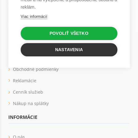
reklám.
Viac informácií
Hrušové 906
916 11 Bzince pod Javorinou
+421 915 278 740
POVOLIŤ VŠETKO
SLUŽBY ZÁKAZNÍKOM
NASTAVENIA
Obchodné podmienky
Reklamácie
Cenník služieb
Nákup na splátky
INFORMÁCIE
O nás