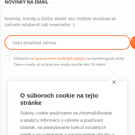
NOVINKY NA EMAIL
Novinky, trendy a ďalšie skvelé veci môžete dostávať ak
začnete odoberať náš newsletter :)
Súhlasím so
spracovaním osobných údajov
na marketingové účely
Tieto e-maily sú určené pre osoby staršie ako 16 rokov!
KONTAKTY
O súboroch cookie na tejto
stránke
Kontakty na naše predajne
Súbory cookie používame na zhromažďovanie
a analýzu informácií o výkone a používaní
Ostatné kontakty
stránok, na poskytovanie funkcií sociálnych
SÍDLO FIRMY
médií a na vylepšenie a prispôsobenie obsahu a