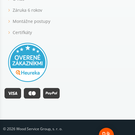
Záruka 6 rokov
Montážne postupy
Certifkáty
© 2026 Wood Service Group, s. r. o.