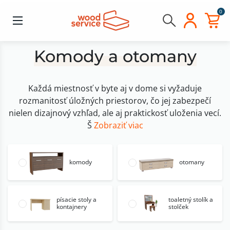
0
Komody a otomany
Každá miestnosť v byte aj v dome si vyžaduje
rozmanitosť úložných priestorov, čo jej zabezpečí
nielen dizajnový vzhľad, ale aj praktickosť uloženia vecí.
Š
Zobraziť viac
komody
otomany
písacie stoly a
toaletný stolík a
kontajnery
stolček