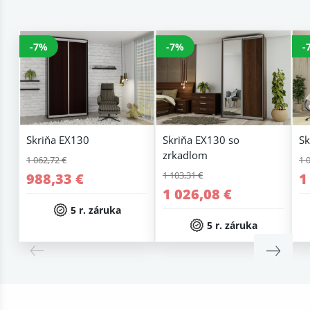
-7%
-7%
-
Skriňa EX130
Skriňa EX130 so
Sk
zrkadlom
1 062,72 €
1 
1 103,31 €
988,33 €
1
1 026,08 €
5 r. záruka
5 r. záruka