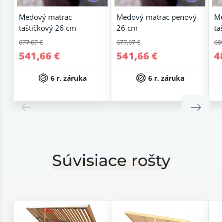
Medový matrac
Medový matrac penový
M
taštičkový 26 cm
26 cm
ta
677,07 €
677,07 €
60
541,66 €
541,66 €
4
6 r. záruka
6 r. záruka
Súvisiace rošty