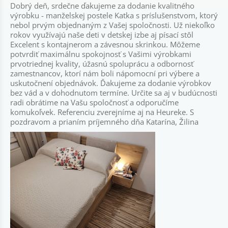
Dobrý deň, srdečne ďakujeme za dodanie kvalitného
výrobku - manželskej postele Katka s príslušenstvom, ktorý
nebol prvým objednaným z Vašej spoločnosti. Už niekoľko
rokov využívajú naše deti v detskej izbe aj písací stôl
Excelent s kontajnerom a závesnou skrinkou. Môžeme
potvrdiť maximálnu spokojnosť s Vašimi výrobkami
prvotriednej kvality, úžasnú spoluprácu a odbornosť
zamestnancov, ktorí nám boli nápomocní pri výbere a
uskutočnení objednávok. Ďakujeme za dodanie výrobkov
bez vád a v dohodnutom termíne. Určite sa aj v budúcnosti
radi obrátime na Vašu spoločnosť a odporučíme
komukoľvek. Referenciu zverejníme aj na Heureke. S
pozdravom a prianím príjemného dňa Katarína, Žilina