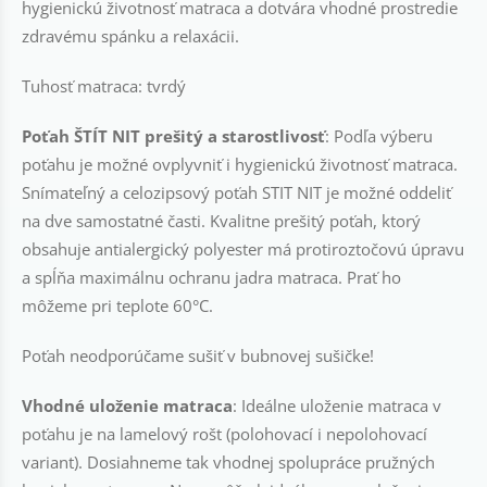
hygienickú životnosť matraca a dotvára vhodné prostredie
zdravému spánku a relaxácii.
Tuhosť matraca: tvrdý
Poťah ŠTÍT NIT prešitý a starostlivosť
: Podľa výberu
poťahu je možné ovplyvniť i hygienickú životnosť matraca.
Snímateľný a celozipsový poťah STIT NIT je možné oddeliť
na dve samostatné časti. Kvalitne prešitý poťah, ktorý
obsahuje antialergický polyester má protiroztočovú úpravu
a spĺňa maximálnu ochranu jadra matraca. Prať ho
môžeme pri teplote 60°C.
Poťah neodporúčame sušiť v bubnovej sušičke!
Vhodné uloženie matraca
: Ideálne uloženie matraca v
poťahu je na lamelový rošt (polohovací i nepolohovací
variant). Dosiahneme tak vhodnej spolupráce pružných