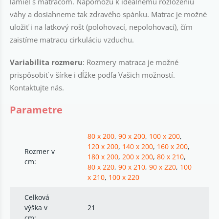
lamiel s matracom. Napomôžu k ideálnemu rozloženiu
váhy a dosiahneme tak zdravého spánku. Matrac je možné
uložiť i na latkový rošt (polohovací, nepolohovací), čím
zaistíme matracu cirkuláciu vzduchu.
Variabilita rozmeru
: Rozmery matraca je možné
prispôsobiť v šírke i dĺžke podľa Vašich možností.
Kontaktujte nás.
Parametre
80 x 200
,
90 x 200
,
100 x 200
,
120 x 200
,
140 x 200
,
160 x 200
,
Rozmer v
180 x 200
,
200 x 200
,
80 x 210
,
cm:
80 x 220
,
90 x 210
,
90 x 220
,
100
x 210
,
100 x 220
Celková
výška v
21
cm: