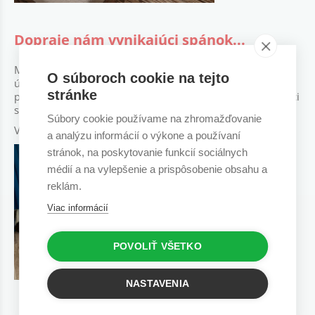
Dopraje nám vynikajúci spánok...
Máme od Vás posteľ Lenka XL Kráľovská výška bez
O súboroch cookie na tejto
úložného priestoru a sme veľmi spokojní. Kvalitná pevná
stránke
posteľ spolu s kvalitnými matracmi nám dopraje vynikajúci
spánok. Veríme, že nám vydrží dlhé roky. Ďakujeme.
Súbory cookie používame na zhromažďovanie
Veronika U., Bratislava
a analýzu informácií o výkone a používaní
stránok, na poskytovanie funkcií sociálnych
médií a na vylepšenie a prispôsobenie obsahu a
reklám.
Viac informácií
POVOLIŤ VŠETKO
NASTAVENIA