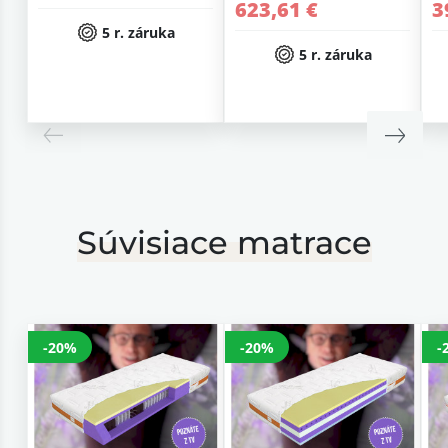
623,61 €
3
5 r. záruka
5 r. záruka
Súvisiace matrace
-20%
-20%
-