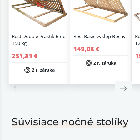
Rošt Double Praktik B do
Rošt Basic výklop Bočný
Ro
150 kg
12
149,08 €
251,81 €
1
2 r. záruka
2 r. záruka
Súvisiace nočné stolíky