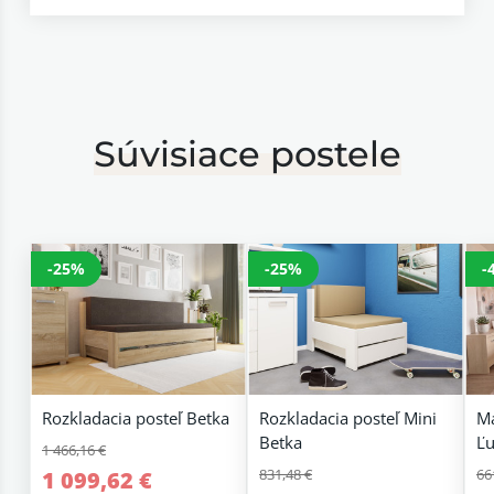
Súvisiace postele
-25%
-25%
-
Rozkladacia posteľ Betka
Rozkladacia posteľ Mini
Ma
Betka
Ľu
1 466,16 €
831,48 €
66
1 099,62 €