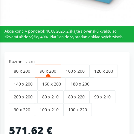
Akcia končí v pondelok 10.08.2026. Získajte slovenskú kvalitu so
zľavami až do výšky 40%. Platí len do vypredania skladových zásob.
Rozmer v cm
80 x 200
90 x 200
100 x 200
120 x 200
140 x 200
160 x 200
180 x 200
200 x 200
80 x 210
80 x 220
90 x 210
90 x 220
100 x 210
100 x 220
571,62 €