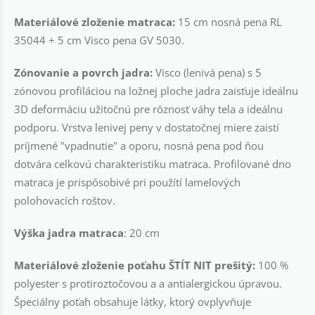
Materiálové zloženie matraca:
15 cm nosná pena RL
35044 + 5 cm Visco pena GV 5030.
Zónovanie a povrch jadra:
Visco (lenivá pena) s 5
zónovou profiláciou na ložnej ploche jadra zaisťuje ideálnu
3D deformáciu užitočnú pre rôznosť váhy tela a ideálnu
podporu. Vrstva lenivej peny v dostatočnej miere zaistí
príjmené "vpadnutie" a oporu, nosná pena pod ňou
dotvára celkovú charakteristiku matraca. Profilované dno
matraca je prispôsobivé pri použítí lamelových
polohovacích roštov.
Výška jadra matraca
: 20 cm
Materiálové zloženie poťahu ŠTÍT NIT prešitý:
100 %
polyester s protiroztočovou a a antialergickou úpravou.
Špeciálny poťah obsahuje látky, ktorý ovplyvňuje