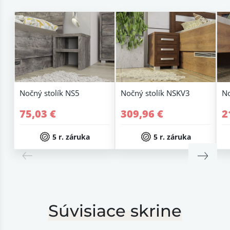
Nočný stolík NS5
Nočný stolík NSKV3
No
75,03 €
309,96 €
2
5 r. záruka
5 r. záruka
Súvisiace skrine