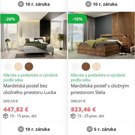
10 r. záruka
10 r. záruka
-26%
-16%
Kliknite a prefarbite si výrobok
Kliknite a prefarbite si výrobok
podľa seba
podľa seba
Manželská posteľ bez
Manželská posteľ s úložným
úložného priestoru Lucka
priestorom Stela
605,16 €
980,31 €
447,82 €
823,46 €
10 - 15 prac. dní
15 - 25 prac. dní
10 r. záruka
5 r. záruka