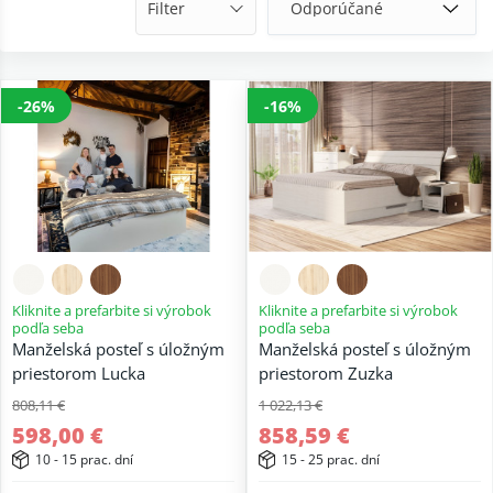
Filter
-26%
-16%
Kliknite a prefarbite si výrobok
Kliknite a prefarbite si výrobok
podľa seba
podľa seba
Manželská posteľ s úložným
Manželská posteľ s úložným
priestorom Lucka
priestorom Zuzka
808,11 €
1 022,13 €
598,00 €
858,59 €
10 - 15 prac. dní
15 - 25 prac. dní