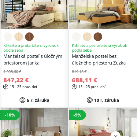
Kliknite a prefarbite si výrobok
Kliknite a prefarbite si výrobok
podľa seba
podľa seba
Manželská posteľ s úložným
Manželská posteľ bez
priestorom Janka
úložného priestoru Zuzka
1 008,60 €
819,18 €
847,22 €
688,11 €
15 - 25 prac. dní
15 - 25 prac. dní
5 r. záruka
10 r. záruka
-10%
-9%