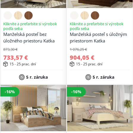
Kliknite a prefarbite si výrobok
Kliknite a prefarbite si výrobok
podľa seba
podľa seba
Manželská posteľ bez
Manželská posteľ s úložným
úložného priestoru Katka
priestorom Katka
873,30 €
1 076,25 €
733,57 €
904,05 €
15 - 25 prac. dní
15 - 25 prac. dní
5 r. záruka
5 r. záruka
-16%
-16%