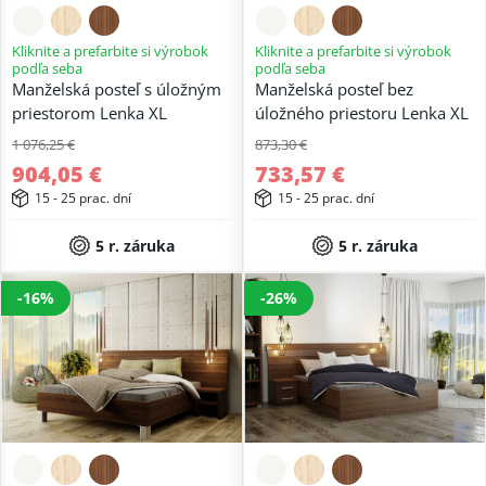
Kliknite a prefarbite si výrobok
Kliknite a prefarbite si výrobok
podľa seba
podľa seba
Manželská posteľ s úložným
Manželská posteľ bez
priestorom Lenka XL
úložného priestoru Lenka XL
1 076,25 €
873,30 €
904,05 €
733,57 €
15 - 25 prac. dní
15 - 25 prac. dní
5 r. záruka
5 r. záruka
-16%
-26%