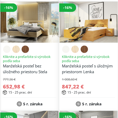
-16%
-16%
Kliknite a prefarbite si výrobok
Kliknite a prefarbite si výrobok
podľa seba
podľa seba
Manželská posteľ bez
Manželská posteľ s úložným
úložného priestoru Stela
priestorom Lenka
777,36 €
1 008,60 €
652,98 €
847,22 €
15 - 25 prac. dní
15 - 25 prac. dní
5 r. záruka
5 r. záruka
-16%
-16%