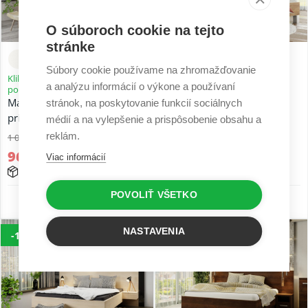
O súboroch cookie na tejto
stránke
Súbory cookie používame na zhromažďovanie
Kliknite a prefarbite si výrobok
Kliknite a prefarbite si výrobok
a analýzu informácií o výkone a používaní
podľa seba
podľa seba
Manželská posteľ s úložným
Manželská posteľ bez
stránok, na poskytovanie funkcií sociálnych
priestorom Danka
úložného priestoru Danka
médií a na vylepšenie a prispôsobenie obsahu a
reklám.
1 076,25 €
873,30 €
968,63 €
794,70 €
Viac informácií
15 - 25 prac. dní
15 - 25 prac. dní
POVOLIŤ VŠETKO
5 r. záruka
5 r. záruka
NASTAVENIA
-16%
-16%