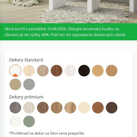
Akcia končí v pondelok 10.08.2026. Získajte slovenskú kvalitu so
zľavami až do výšky 40%. Platí len do vypredania skladových zásob.
Dekory štandard
Dekory prémium
*Po kliknutí na dekor sa Vám cena prepočíta