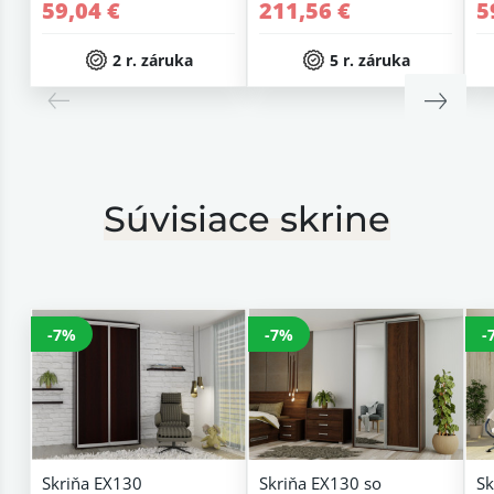
59,04 €
211,56 €
5
2 r. záruka
5 r. záruka
Súvisiace skrine
-7%
-7%
-
Skriňa EX130
Skriňa EX130 so
Sk