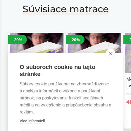
Súvisiace matrace
-20%
-20%
-
O súboroch cookie na tejto
stránke
Medový matrac
Medový matrac penový
M
Súbory cookie používame na zhromažďovanie
taštičkový 26 cm
26 cm
ta
a analýzu informácií o výkone a používaní
677,07 €
677,07 €
60
stránok, na poskytovanie funkcií sociálnych
541,66 €
541,66 €
4
médií a na vylepšenie a prispôsobenie obsahu a
reklám.
6 r. záruka
6 r. záruka
Viac informácií