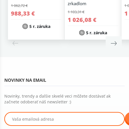
zrkadlom
1 062,72 €
1 
1 103,31 €
988,33 €
1
1 026,08 €
5 r. záruka
5 r. záruka
NOVINKY NA EMAIL
Novinky, trendy a ďalšie skvelé veci môžete dostávať ak
začnete odoberať náš newsletter :)