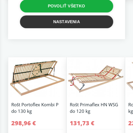
POVOLIŤ VŠETKO
NASTAVENIA
Súvisiace rošty
Rošt Portoflex Kombi P
Rošt Primaflex HN WSG
Ro
do 130 kg
do 120 kg
kg
298,96 €
131,73 €
2