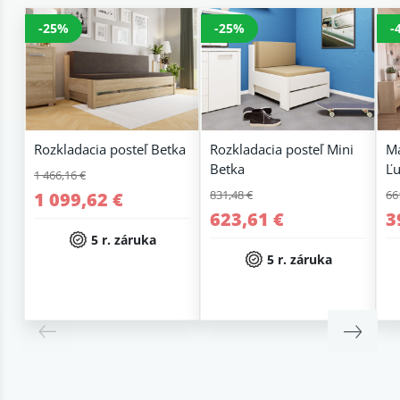
-25%
-25%
-
Rozkladacia posteľ Betka
Rozkladacia posteľ Mini
Ma
Betka
Ľu
1 466,16 €
831,48 €
66
1 099,62 €
623,61 €
3
5 r. záruka
5 r. záruka