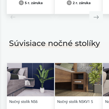
5 r. záruka
2 r. záruka
Súvisiace nočné stolíky
Nočný stolík NS6
Nočný stolík NSKV1 S
No