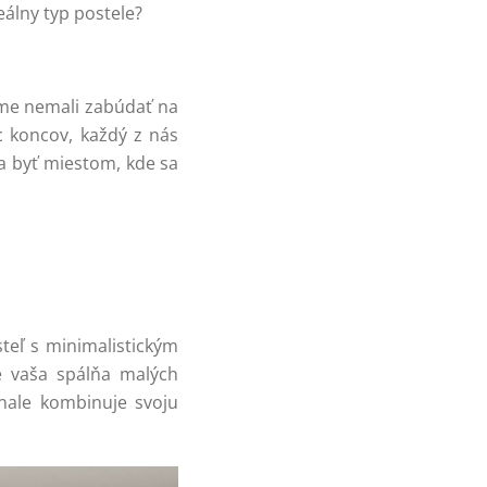
deálny typ postele?
 sme nemali zabúdať na
c koncov, každý z nás
la byť miestom, kde sa
steľ s minimalistickým
e vaša spálňa malých
onale kombinuje svoju