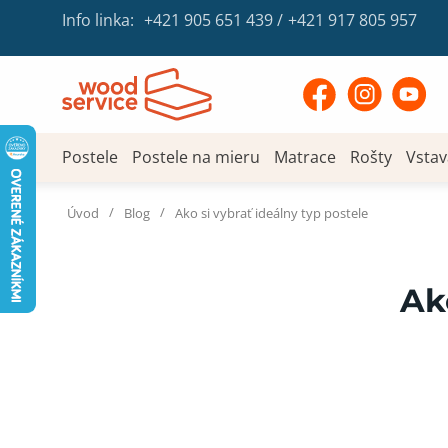
Info linka:
+421 905 651 439
/
+421 917 805 957
Postele
Postele na mieru
Matrace
Rošty
Vstav
/
/
Úvod
Blog
Ako si vybrať ideálny typ postele
Ak