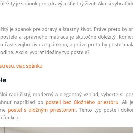
ôležitý je spánok pre zdravý a šťastný život. Ako si vybrať i
ežitý je spánok pre zdravý a šťastný život. Práve preto by
 postele a správneho matraca je skutočne dôležitý. Konie
nú časť svojho života spánkom, a práve preto by posteľ ma
odlne. Ako si vybrať ideálny typ postele?
stresu, viac spánku
le
lni radi čistý, moderný a elegantný vzhľad, vyberte si po
ahnuť napríklad po
posteli bez úložného priestoru
. Ak j
ame
posteľ s úložným priestorom
. Tento typ postelí dok
 funkciu.