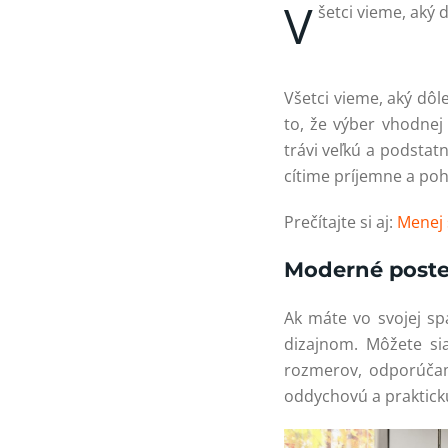
V
šetci vieme, aký d
Všetci vieme, aký dôl
to, že výber vhodnej
trávi veľkú a podstat
cítime príjemne a poh
Prečítajte si aj:
Menej 
Moderné poste
Ak máte vo svojej spá
dizajnom. Môžete si
rozmerov, odporúč
oddychovú a praktickú