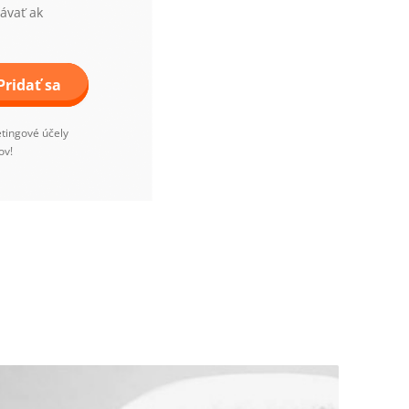
távať ak
Pridať sa
tingové účely
ov!