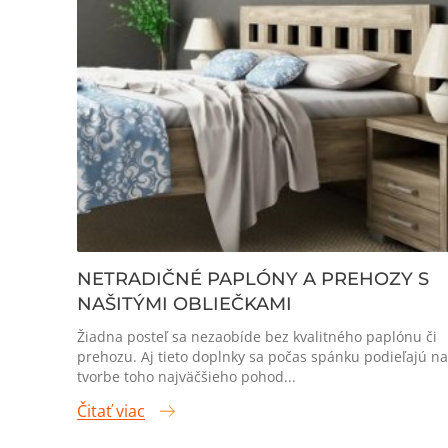
NETRADIČNÉ PAPLÓNY A PREHOZY S
NAŠITÝMI OBLIEČKAMI
Žiadna posteľ sa nezaobíde bez kvalitného paplónu či
prehozu. Aj tieto doplnky sa počas spánku podieľajú na
tvorbe toho najväčšieho pohod...
Čitať viac