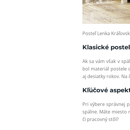
Posteľ Lenka Kráľovs
Klasické poste
Ak sa vám však v spáln
bol materiál postele
aj desiatky rokov. Na 
Kľúčové aspekt
Pri výbere správnej p
spálne. Máte miesto n
či pracovný stôl?