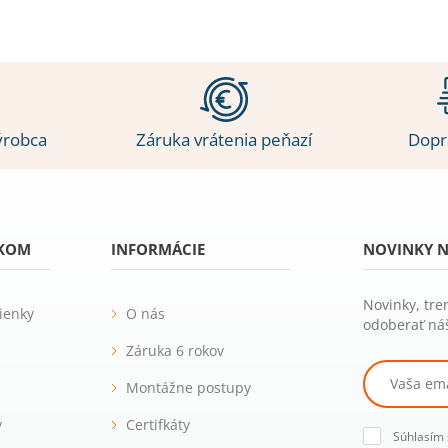
ýrobca
Záruka vrátenia peňazí
Dopr
ÍKOM
INFORMÁCIE
NOVINKY N
Novinky, tre
ienky
O nás
odoberať náš
Záruka 6 rokov
Montážne postupy
y
Certifkáty
Súhlasím