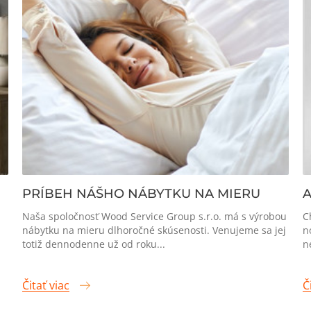
PRÍBEH NÁŠHO NÁBYTKU NA MIERU
A
Naša spoločnosť Wood Service Group s.r.o. má s výrobou
C
nábytku na mieru dlhoročné skúsenosti. Venujeme sa jej
n
totiž dennodenne už od roku...
n
Čitať viac
Č