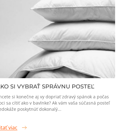
KO SI VYBRAŤ SPRÁVNU POSTEĽ
hcete si konečne aj vy dopriať zdravý spánok a počas
oci sa cítiť ako v bavlnke? Ak vám vaša súčasná posteľ
edokáže poskytnúť dokonalý...
itať viac