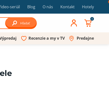
Video-seriál
Blog
O nás
Kontakt
Hotely
0
Hľadať
Výpredaj
Recenzie a my v TV
Predajne
ele