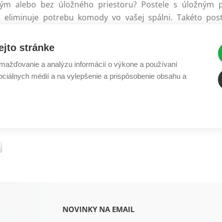
ným alebo bez úložného priestoru? Postele s úložným
o eliminuje potrebu komody vo vašej spálni. Takéto po
tor na odloženie čohokoľvek, čo potrebujete niekam uskla
my na obrazy, posteľné plachty a prikrývky, spoločenské hry
ejto stránke
ažďovanie a analýzu informácií o výkone a používaní
rencie postele alebo matraca, je kúpa postele jedný
sociálnych médií a na vylepšenie a prispôsobenie obsahu a
obíte pre seba a svoju rodinu. Pred výberom postele svojic
e matraca a preferencie osobného štýlu.
NOVINKY NA EMAIL