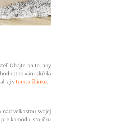
u
.
steľ. Dbajte na to, aby
ohodnotne vám slúžila
li aj v
tomto článku
.
a nad veľkosťou svojej
o pre komodu, stoličku