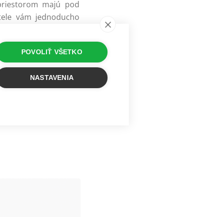
 priestorom majú pod
stele vám jednoducho
dniť. Ide napríklad o
 a iné.
POVOLIŤ VŠETKO
m z najdôležitejších
h snov zvážte veľkosť
NASTAVENIA