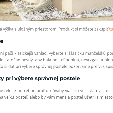
ká výška s úložným priestorom. Produkt si môžete zakúpiť
t
le
i páči klasickejší vzhľad, vyberte si klasickú manželskú po
 dostatočne pevný, aby bola posteľ odolná, nevŕzgala a pln
čo si dať pri výbere správnej postele pozor, sme pre vás spísa
y pri výbere správnej postele
ostele je potrebné brať do úvahy viacero vecí. Zamyslite s
a veľkú posteľ, alebo by vám menšia posteľ ušetrila miest