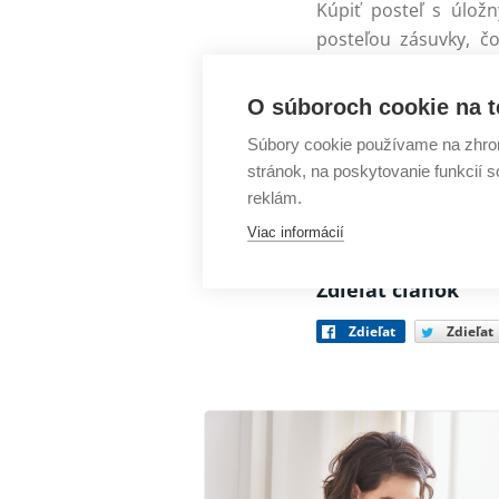
Kúpiť posteľ s úlož
posteľou zásuvky, č
ponúkajú ďalší pries
sezónne oblečenie, rá
O súboroch cookie na t
Súbory cookie používame na zhrom
Bez ohľadu na prefe
stránok, na poskytovanie funkcií 
rozhodnutí, ktoré ur
reklám.
vašej spálne, pohodli
Viac informácií
Zdieľat článok
Zdieľat
Zdieľat