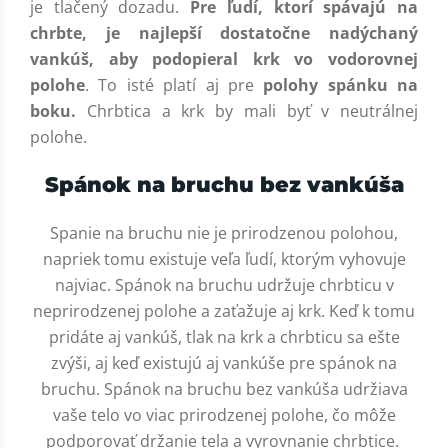
je tlačený dozadu.
Pre ľudí, ktorí spávajú na
chrbte, je najlepší dostatočne nadýchaný
vankúš, aby podopieral krk vo vodorovnej
polohe
. To isté platí aj pre
polohy spánku na
boku.
Chrbtica a krk by mali byť v neutrálnej
polohe.
Spánok na bruchu bez vankúša
Spanie na bruchu nie je prirodzenou polohou,
napriek tomu existuje veľa ľudí, ktorým vyhovuje
najviac. Spánok na bruchu udržuje chrbticu v
neprirodzenej polohe a zaťažuje aj krk. Keď k tomu
pridáte aj vankúš, tlak na krk a chrbticu sa ešte
zvýši, aj keď existujú aj vankúše pre spánok na
bruchu. Spánok na bruchu bez vankúša udržiava
vaše telo vo viac prirodzenej polohe, čo môže
podporovať držanie tela a vyrovnanie chrbtice.