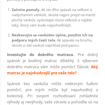
Začnite pomaly.
Ak ste dlho spávali na veľkom a
nadýchanom vankúši, skúste najprv prejsť na menší
plochý vankúš, vyskúšajte rôzne veľkosti a nájdite
taký, ktorý vám bude najpohodlnejší.
Nezbavujte sa vankúšov úplne, použite ich na
podporu iných častí tela.
Ak spávate na bruchu,
skúste si dať vankúš napríklad pod panvu.
Investujte do dobrého matraca.
Pre dobrý
spánok je kvalitný matrac dôležitý. S výberom
dobrého matraca vám môže pomôcť článok:
Aký
matrac je najvhodnejší pre vaše telo?
Spánok bez vankúša môže niektorým ľuďom
pomôcť, pre iných môže byť nepohodlný a
bolestivý. Pri svojom rozhodovaní zohľadnite
výhody aj nevýhody, vaše zdravie a pohodlie sú na