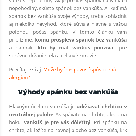
vankúš nepríjemný. Ak je pre vás spánok na vankúši
nepohodlný, skúste spánok bez vankúša. Aj keď má
spánok bez vankúša svoje výhody, treba zohľadniť
aj niekoľko nevýhod, ktoré súvisia hlavne s vašou
polohou počas spánku. V tomto článku vám
priblížime,
komu prospieva spánok bez vankúša
a naopak,
kto by mal vankúš používať
pre
správne držanie tela a celkové zdravie.
Prečítajte si aj:
Môže byť nespavosť spôsobená
alergiou?
Výhody spánku bez vankúša
Hlavným účelom vankúša je
udržiavať chrbticu v
neutrálnej polohe
. Ak spávate na chrbte, alebo na
boku,
vankúš je pre vás dôležitý
. Pri spánku na
chrbte, ak ležíte na rovnej ploche bez vankúša, krk