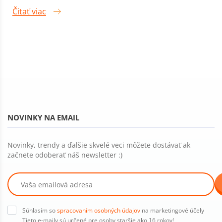
Čitať viac
NOVINKY NA EMAIL
Novinky, trendy a ďalšie skvelé veci môžete dostávať ak
začnete odoberať náš newsletter :)
Súhlasím so
spracovaním osobných údajov
na marketingové účely
Tieto e-maily sú určené pre osoby staršie ako 16 rokov!