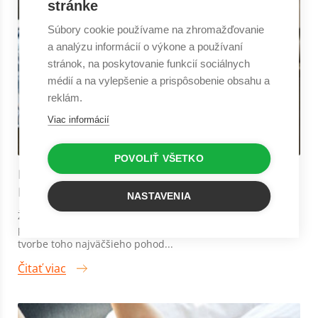
stránke
Súbory cookie používame na zhromažďovanie
a analýzu informácií o výkone a používaní
stránok, na poskytovanie funkcií sociálnych
médií a na vylepšenie a prispôsobenie obsahu a
reklám.
Viac informácií
POVOLIŤ VŠETKO
NETRADIČNÉ PAPLÓNY A PREHOZY S
NAŠITÝMI OBLIEČKAMI
NASTAVENIA
Žiadna posteľ sa nezaobíde bez kvalitného paplónu či
prehozu. Aj tieto doplnky sa počas spánku podieľajú na
tvorbe toho najväčšieho pohod...
Čitať viac