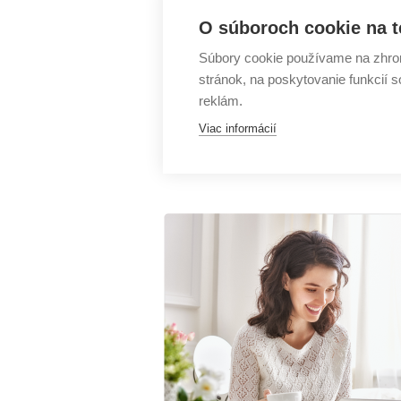
Myslite na detaily. 
O súboroch cookie na t
Vytvorte si spálňovú 
Súbory cookie používame na zhrom
stránok, na poskytovanie funkcií 
reklám.
Zdieľat článok
Viac informácií
Zdieľat
Zdieľat