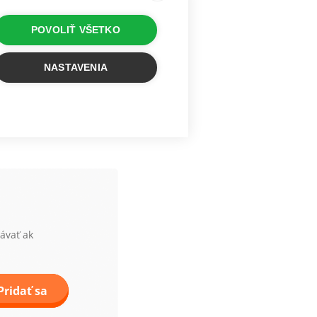
ôli ich jemnému šumu.
POVOLIŤ VŠETKO
NASTAVENIA
távať ak
Pridať sa