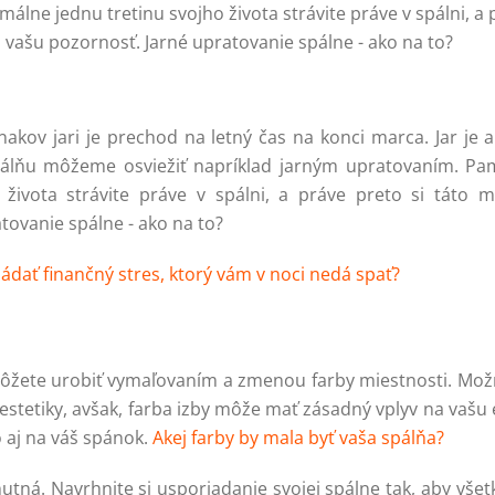
málne jednu tretinu svojho života strávite práve v spálni, a 
 vašu pozornosť. Jarné upratovanie spálne - ako na to?
nakov jari je prechod na letný čas na konci marca. Jar je
álňu môžeme osviežiť napríklad jarným upratovaním. Pam
 života strávite práve v spálni, a práve preto si táto m
tovanie spálne - ako na to?
ládať finančný stres, ktorý vám v noci nedá spať?
ete urobiť vymaľovaním a zmenou farby miestnosti. Možno
 estetiky, avšak, farba izby môže mať zásadný vplyv na vašu
 aj na váš spánok.
Akej farby by mala byť vaša spálňa?
utná. Navrhnite si usporiadanie svojej spálne tak, aby všetk