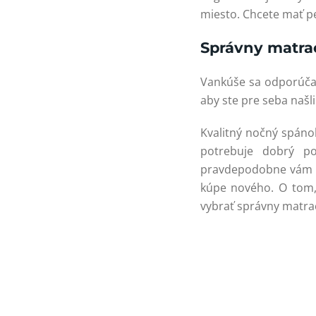
miesto. Chcete mať p
Správny matrac
Vankúše sa odporúča v
aby ste pre seba našli
Kvalitný nočný spáno
potrebuje dobrý po
pravdepodobne vám u
kúpe nového. O tom
vybrať správny matrac