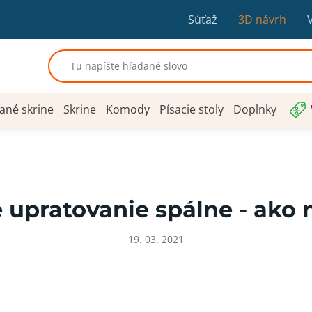
Súťaž
3D návrh
ané skrine
Skrine
Komody
Písacie stoly
Doplnky
 upratovanie spálne - ako 
19. 03. 2021