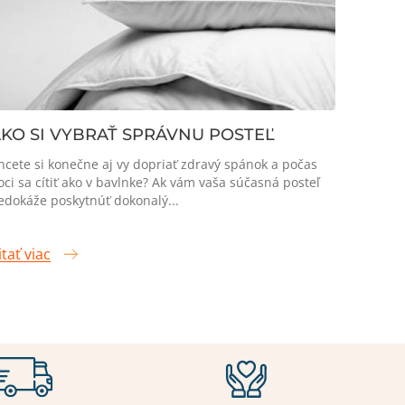
KO SI VYBRAŤ SPRÁVNU POSTEĽ
hcete si konečne aj vy dopriať zdravý spánok a počas
oci sa cítiť ako v bavlnke? Ak vám vaša súčasná posteľ
edokáže poskytnúť dokonalý...
itať viac