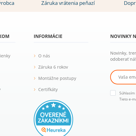
ýrobca
Záruka vrátenia peňazí
Dopr
ÍKOM
INFORMÁCIE
NOVINKY N
Novinky, tre
ienky
O nás
odoberať náš
Záruka 6 rokov
Montážne postupy
y
Certifkáty
Súhlasím
Tieto e-m