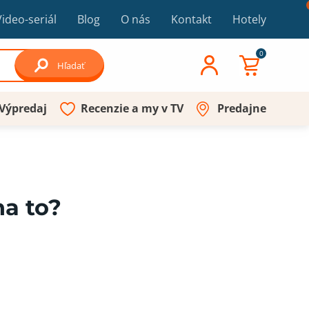
Video-seriál
Blog
O nás
Kontakt
Hotely
0
Hľadať
Výpredaj
Recenzie a my v TV
Predajne
na to?