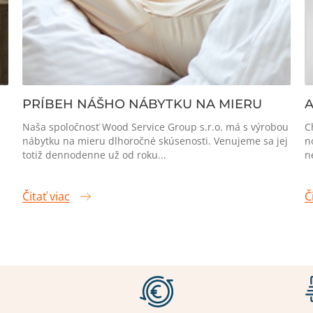
PRÍBEH NÁŠHO NÁBYTKU NA MIERU
A
Naša spoločnosť Wood Service Group s.r.o. má s výrobou
C
nábytku na mieru dlhoročné skúsenosti. Venujeme sa jej
n
totiž dennodenne už od roku...
n
Čitať viac
Č