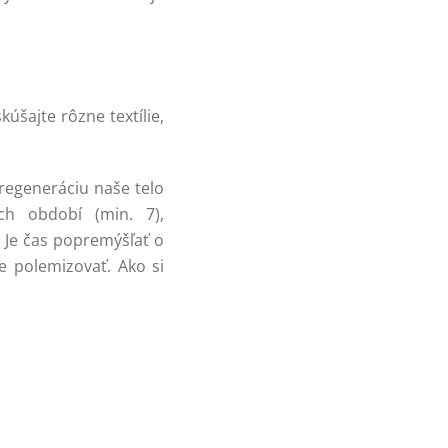
úšajte rôzne textílie,
regeneráciu naše telo
ch období (min. 7),
Je čas popremýšľať o
 polemizovať. Ako si