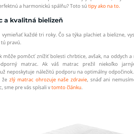
erfektnú a harmonickú spálňu? Toto sú
tipy ako na to.
 a kvalitná bielizeň
ymieňať každé tri roky. Čo sa týka plachiet a bielizne, vysk
 tú pravú.
k môže pomôcť znížiť bolesti chrbtice, avšak, na oddych a 
dporný matrac. Ak váš matrac prežil niekoľko jarný
ž neposkytuje náležitú podporu na optimálny odpočinok. 
, že
zlý matrac ohrozuje naše zdravie
, snáď ani nemusíme
, sme pre vás spísali v
tomto článku
.