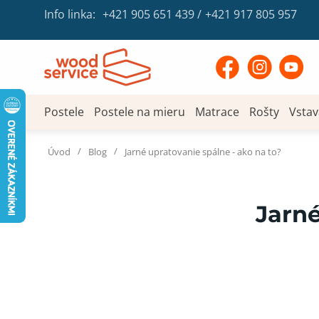
Info linka:
+421 905 651 439
/
+421 917 805 957
Postele
Postele na mieru
Matrace
Rošty
Vstav
/
/
Úvod
Blog
Jarné upratovanie spálne - ako na to?
Jarné