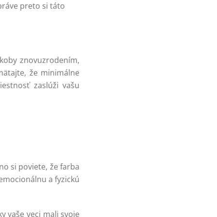
práve preto si táto
 akoby znovuzrodením,
ätajte, že minimálne
iestnosť zaslúži vašu
 si poviete, že farba
 emocionálnu a fyzickú
y vaše veci mali svoje