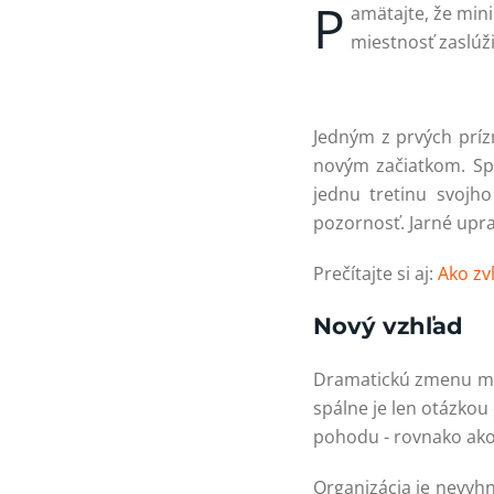
P
amätajte, že mini
miestnosť zaslúži
Jedným z prvých príz
novým začiatkom. Sp
jednu tretinu svojho
pozornosť. Jarné upra
Prečítajte si aj:
Ako zv
Nový vzhľad
Dramatickú zmenu môž
spálne je len otázkou
pohodu - rovnako ako
Organizácia je nevyhn