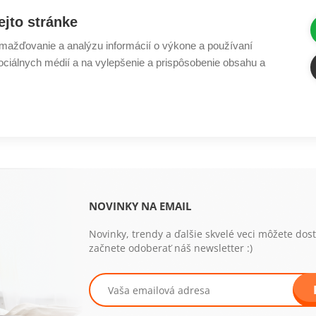
Ventilátory alebo klimatizácia vám môžu pomôcť zaspať kv
ejto stránke
atmosféru, v ktorej sa budete cítiť bezpečne a pokojne.
ažďovanie a analýzu informácií o výkone a používaní
sociálnych médií a na vylepšenie a prispôsobenie obsahu a
NOVINKY NA EMAIL
Novinky, trendy a ďalšie skvelé veci môžete dos
začnete odoberať náš newsletter :)