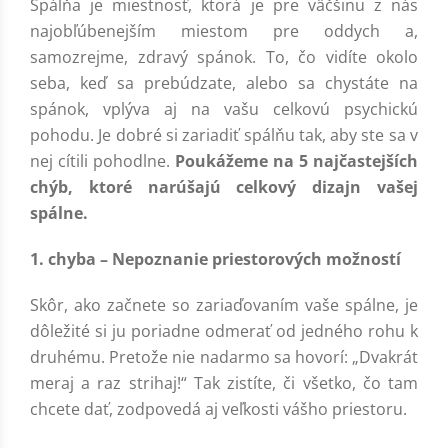
Spálňa je miestnosť, ktorá je pre väčšinu z nás
najobľúbenejším miestom pre oddych a,
samozrejme, zdravý spánok. To, čo vidíte okolo
seba, keď sa prebúdzate, alebo sa chystáte na
spánok, vplýva aj na vašu celkovú psychickú
pohodu. Je dobré si zariadiť spálňu tak, aby ste sa v
nej cítili pohodlne.
Poukážeme na 5 najčastejších
chýb, ktoré narúšajú celkový dizajn vašej
spálne.
1. chyba – Nepoznanie priestorových možností
Skôr, ako začnete so zariaďovaním vaše spálne, je
dôležité si ju poriadne odmerať od jedného rohu k
druhému. Pretože nie nadarmo sa hovorí: „Dvakrát
meraj a raz strihaj!“ Tak zistíte, či všetko, čo tam
chcete dať, zodpovedá aj veľkosti vášho priestoru.