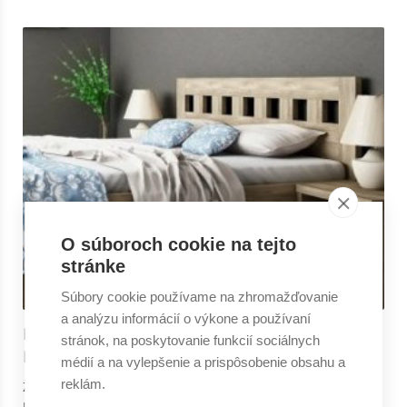
O súboroch cookie na tejto
stránke
Súbory cookie používame na zhromažďovanie
a analýzu informácií o výkone a používaní
NETRADIČNÉ PAPLÓNY A PREHOZY S
stránok, na poskytovanie funkcií sociálnych
NAŠITÝMI OBLIEČKAMI
médií a na vylepšenie a prispôsobenie obsahu a
reklám.
Žiadna posteľ sa nezaobíde bez kvalitného paplónu či
prehozu. Aj tieto doplnky sa počas spánku podieľajú na