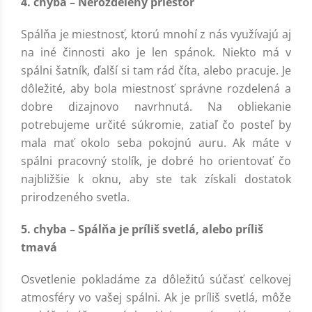
4. chyba – Nerozdelený priestor
Spálňa je miestnosť, ktorú mnohí z nás využívajú aj
na iné činnosti ako je len spánok. Niekto má v
spálni šatník, ďalší si tam rád číta, alebo pracuje. Je
dôležité, aby bola miestnosť správne rozdelená a
dobre dizajnovo navrhnutá. Na obliekanie
potrebujeme určité súkromie, zatiaľ čo posteľ by
mala mať okolo seba pokojnú auru. Ak máte v
spálni pracovný stolík, je dobré ho orientovať čo
najbližšie k oknu, aby ste tak získali dostatok
prirodzeného svetla.
5. chyba – Spálňa je príliš svetlá, alebo príliš
tmavá
Osvetlenie pokladáme za dôležitú súčasť celkovej
atmosféry vo vašej spálni. Ak je príliš svetlá, môže