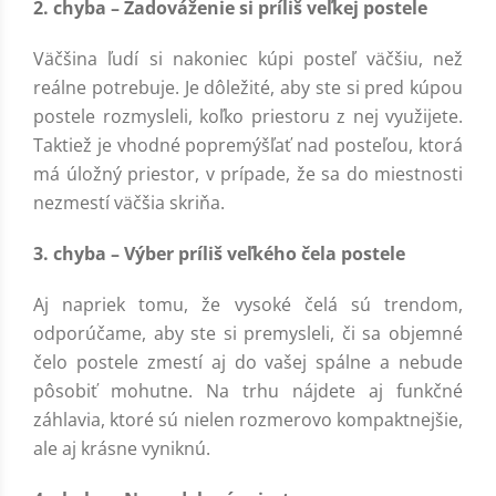
2. chyba – Zadováženie si príliš veľkej postele
Väčšina ľudí si nakoniec kúpi posteľ väčšiu, než
reálne potrebuje. Je dôležité, aby ste si pred kúpou
postele rozmysleli, koľko priestoru z nej využijete.
Taktiež je vhodné popremýšľať nad posteľou, ktorá
má úložný priestor, v prípade, že sa do miestnosti
nezmestí väčšia skriňa.
3. chyba – Výber príliš veľkého čela postele
Aj napriek tomu, že vysoké čelá sú trendom,
odporúčame, aby ste si premysleli, či sa objemné
čelo postele zmestí aj do vašej spálne a nebude
pôsobiť mohutne. Na trhu nájdete aj funkčné
záhlavia, ktoré sú nielen rozmerovo kompaktnejšie,
ale aj krásne vyniknú.