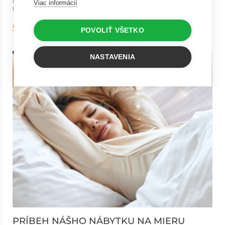
Viac informácií
tvorbe toho najväčšieho pohod...
Čitať viac
POVOLIŤ VŠETKO
NASTAVENIA
PRÍBEH NÁŠHO NÁBYTKU NA MIERU