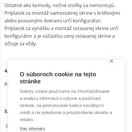
Ostatné ako komody, nočné stolíky sa nemontujú.
Príplatok za montáž samostatnej skrine s krídlovými
alebo posuvnými dverami určí konfigurátor.
Príplatok za vynášku a montáž vstavanej skrine určí
konfigurátor
a je súčasťou ceny vstavanej skrine a
účtuje sa vždy.
4. Príplatok za platbu na dobierku
O súboroch cookie na tejto
stránke
Pri platbe na dobierku účtujeme poplatok 4,90
€.
Súbory cookie používame na zhromažďovanie
a analýzu informácií o výkone a používaní
stránok, na poskytovanie funkcií sociálnych
5. Príplatok za odvoz starého nábytku a matracov
médií a na vylepšenie a prispôsobenie obsahu a
reklám.
Odvoz starého matraca (matrac šírky 140 cm
29,90
Viac informácií