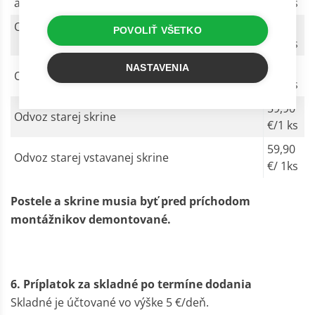
a viac sa počíta za 2 ks)
€/1 ks
Odvoz starého nočného stolíka
19,90
POVOLIŤ VŠETKO
€/1 ks
59,90
NASTAVENIA
Odvoz starej postele/komody
€/1 ks
59,90
Odvoz starej skrine
€/1 ks
59,90
Odvoz starej vstavanej skrine
€/ 1ks
Postele a skrine musia byť pred príchodom
montážnikov demontované.
6. Príplatok za skladné po termíne dodania
Skladné je účtované vo výške 5 €/deň.