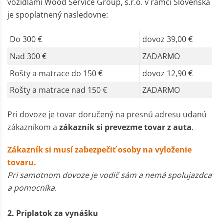
vozidlami Wood Service Group, s.r.o. v rámci Slovenska
je spoplatnený nasledovne:
Do 300 €
dovoz 39,00 €
Nad 300 €
ZADARMO
Rošty a matrace do 150 €
dovoz 12,90 €
Rošty a matrace nad 150 €
ZADARMO
Pri dovoze je tovar doručený na presnú adresu udanú
zákazníkom a
zákazník
si prevezme tovar z auta
.
Zákazník si musí zabezpečiť osoby na vyloženie
tovaru.
Pri samotnom dovoze je vodič sám a nemá spolujazdca
a pomocníka.
2. Príplatok za vynášku