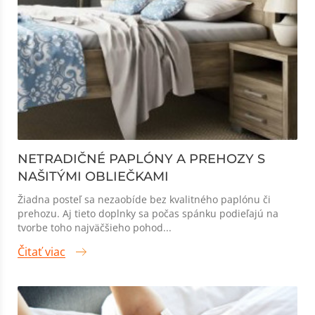
NETRADIČNÉ PAPLÓNY A PREHOZY S
NAŠITÝMI OBLIEČKAMI
Žiadna posteľ sa nezaobíde bez kvalitného paplónu či
prehozu. Aj tieto doplnky sa počas spánku podieľajú na
tvorbe toho najväčšieho pohod...
Čitať viac