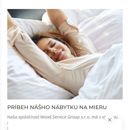
PRÍBEH NÁŠHO NÁBYTKU NA MIERU
Naša spoločnosť Wood Service Group s.r.o. má s výrobou
nábytku na mieru dlhoročné skúsenosti. Venujeme sa jej
totiž dennodenne už od roku...