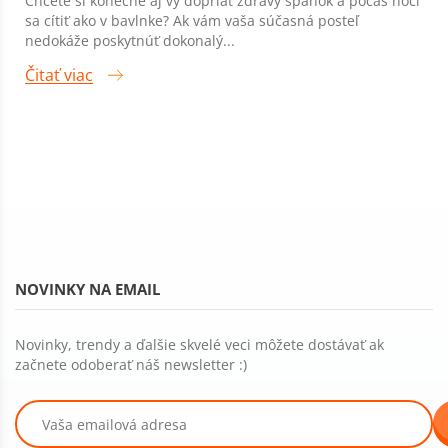
Chcete si konečne aj vy dopriať zdravý spánok a počas noci
sa cítiť ako v bavlnke? Ak vám vaša súčasná posteľ
nedokáže poskytnúť dokonalý...
Čitať viac
NOVINKY NA EMAIL
Novinky, trendy a ďalšie skvelé veci môžete dostávať ak
začnete odoberať náš newsletter :)