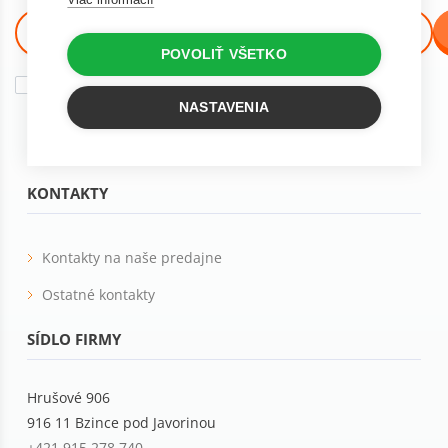
POVOLIŤ VŠETKO
Súhlasím so
spracovaním osobných údajov
na marketingové účely
Tieto e-maily sú určené pre osoby staršie ako 16 rokov!
NASTAVENIA
KONTAKTY
Kontakty na naše predajne
Ostatné kontakty
SÍDLO FIRMY
Hrušové 906
916 11 Bzince pod Javorinou
+421 915 278 740