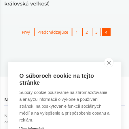
kráľovská veľkosť
Prvý
Predchádzajúce
1
2
3
4
O súboroch cookie na tejto
stránke
Súbory cookie používame na zhromažďovanie
a analýzu informácií o výkone a používaní
NOVINKY NA EMAIL
stránok, na poskytovanie funkcií sociálnych
médií a na vylepšenie a prispôsobenie obsahu a
Novinky, trendy a ďalšie skvelé veci môžete dostávať ak
reklám.
začnete odoberať náš newsletter :)
Viac informácií