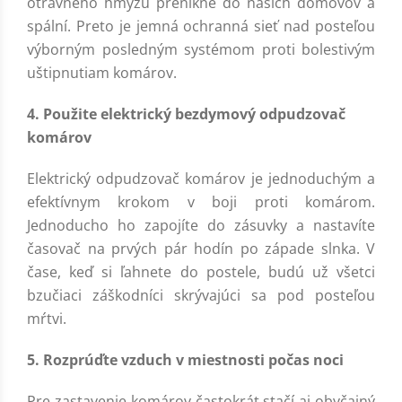
otravného hmyzu prenikne do našich domovov a
spální. Preto je jemná ochranná sieť nad posteľou
výborným posledným systémom proti bolestivým
uštipnutiam komárov.
4. Použite elektrický bezdymový odpudzovač
komárov
Elektrický odpudzovač komárov je jednoduchým a
efektívnym krokom v boji proti komárom.
Jednoducho ho zapojíte do zásuvky a nastavíte
časovač na prvých pár hodín po západe slnka. V
čase, keď si ľahnete do postele, budú už všetci
bzučiaci záškodníci skrývajúci sa pod posteľou
mŕtvi.
5. Rozprúďte vzduch v miestnosti počas noci
Pre zastavenie komárov častokrát stačí aj obyčajný