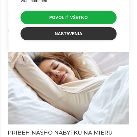
Viac informácií
tvorbe toho najväčšieho pohod...
Čitať viac
POVOLIŤ VŠETKO
NASTAVENIA
PRÍBEH NÁŠHO NÁBYTKU NA MIERU