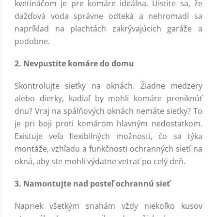
kvetináčom je pre komáre ideálna. Uistite sa, že
dažďová voda správne odteká a nehromadí sa
napríklad na plachtách zakrývajúcich garáže a
podobne.
2. Nevpustite komáre do domu
Skontrolujte sieťky na oknách. Žiadne medzery
alebo dierky, kadiaľ by mohli komáre preniknúť
dnu? Vraj na spálňových oknách nemáte sieťky? To
je pri boji proti komárom hlavným nedostatkom.
Existuje veľa flexibilných možností, čo sa týka
montáže, vzhľadu a funkčnosti ochranných sietí na
okná, aby ste mohli výdatne vetrať po celý deň.
3. Namontujte nad posteľ ochrannú sieť
Napriek všetkým snahám vždy niekoľko kusov