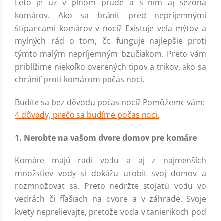
Leto je už v plnom prúde a s ním aj sezóna
komárov. Ako sa brániť pred nepríjemnými
štípancami komárov v noci? Existuje veľa mýtov a
mylných rád o tom, čo funguje najlepšie proti
týmto malým nepríjemným bzučiakom. Preto vám
priblížime niekoľko overených tipov a trikov, ako sa
chrániť proti komárom počas noci.
Budíte sa bez dôvodu počas noci? Pomôžeme vám:
4 dôvody, prečo sa budíme počas noci.
1. Nerobte na vašom dvore domov pre komáre
Komáre majú radi vodu a aj z najmenších
množstiev vody si dokážu urobiť svoj domov a
rozmnožovať sa. Preto nedržte stojatú vodu vo
vedrách či fľašiach na dvore a v záhrade. Svoje
kvety neprelievajte, pretože voda v tanierikoch pod