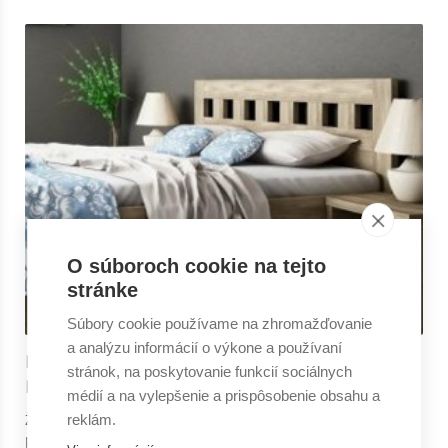
O súboroch cookie na tejto
stránke
Súbory cookie používame na zhromažďovanie
a analýzu informácií o výkone a používaní
NETRADIČNÉ PAPLÓNY A PREHOZY S
stránok, na poskytovanie funkcií sociálnych
NAŠITÝMI OBLIEČKAMI
médií a na vylepšenie a prispôsobenie obsahu a
Žiadna posteľ sa nezaobíde bez kvalitného paplónu či
reklám.
prehozu. Aj tieto doplnky sa počas spánku podieľajú na