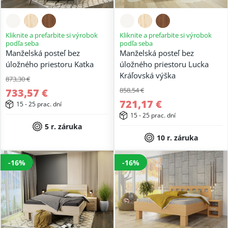
Kliknite a prefarbite si výrobok
Kliknite a prefarbite si výrobok
podľa seba
podľa seba
Manželská posteľ bez
Manželská posteľ bez
úložného priestoru Katka
úložného priestoru Lucka
Kráľovská výška
873,30 €
858,54 €
733,57 €
721,17 €
15 - 25 prac. dní
15 - 25 prac. dní
5 r. záruka
10 r. záruka
-16%
-16%