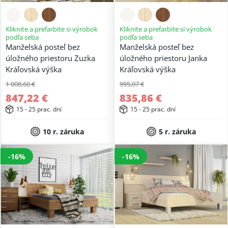
Kliknite a prefarbite si výrobok
Kliknite a prefarbite si výrobok
podľa seba
podľa seba
Manželská posteľ bez
Manželská posteľ bez
úložného priestoru Zuzka
úložného priestoru Janka
Kráľovská výška
Kráľovská výška
1 008,60 €
995,07 €
847,22 €
835,86 €
15 - 25 prac. dní
15 - 25 prac. dní
10 r. záruka
5 r. záruka
-16%
-16%