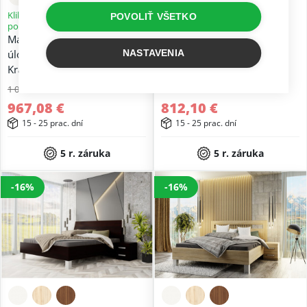
Kliknite a prefarbite si výrobok
Kliknite a prefarbite si výrobok
POVOLIŤ VŠETKO
podľa seba
podľa seba
Manželská posteľ bez
Manželská posteľ bez
úložného priestoru Danka
úložného priestoru Stela
NASTAVENIA
Kráľovská výška
Kráľovská výška
1 062,72 €
966,78 €
967,08 €
812,10 €
15 - 25 prac. dní
15 - 25 prac. dní
5 r. záruka
5 r. záruka
-16%
-16%