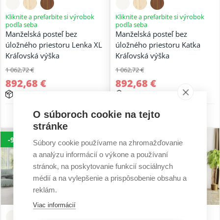
Kliknite a prefarbite si výrobok
Kliknite a prefarbite si výrobok
podľa seba
podľa seba
Manželská posteľ bez
Manželská posteľ bez
úložného priestoru Lenka XL
úložného priestoru Katka
Kráľovská výška
Kráľovská výška
1 062,72 €
1 062,72 €
892,68 €
892,68 €
15 - 25 prac. dní
15 - 25 prac. dní
O súboroch cookie na tejto
5 r. záruka
5 r. záruka
stránke
-9%
-16%
Súbory cookie používame na zhromažďovanie
a analýzu informácií o výkone a používaní
stránok, na poskytovanie funkcií sociálnych
médií a na vylepšenie a prispôsobenie obsahu a
reklám.
Viac informácií