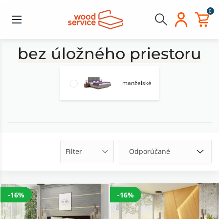
0
bez úložného priestoru
manželské
Filter
-16%
-16%