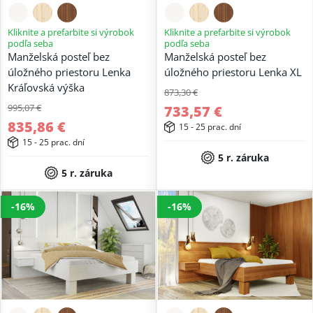
Kliknite a prefarbite si výrobok
Kliknite a prefarbite si výrobok
podľa seba
podľa seba
Manželská posteľ bez
Manželská posteľ bez
úložného priestoru Lenka
úložného priestoru Lenka XL
Kráľovská výška
873,30 €
995,07 €
733,57 €
835,86 €
15 - 25 prac. dní
15 - 25 prac. dní
5 r. záruka
5 r. záruka
-16%
-16%