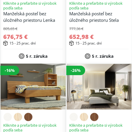
Kliknite a prefarbite si výrobok
Kliknite a prefarbite si výrobok
podľa seba
podľa seba
Manželská posteľ bez
Manželská posteľ bez
úložného priestoru Lenka
úložného priestoru Stela
805,65 €
777,36 €
676,75 €
652,98 €
15 - 25 prac. dní
15 - 25 prac. dní
5 r. záruka
5 r. záruka
-16%
-26%
Kliknite a prefarbite si výrobok
Kliknite a prefarbite si výrobok
podľa seba
podľa seba