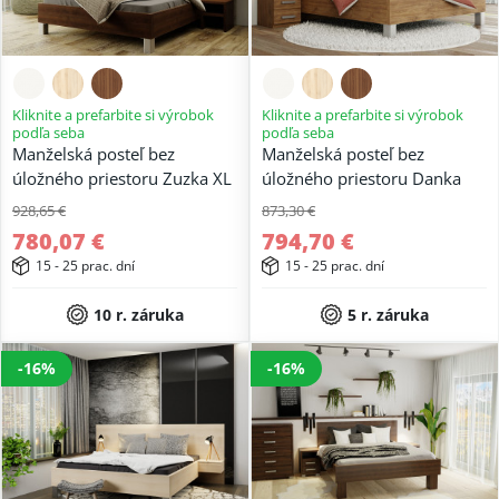
Kliknite a prefarbite si výrobok
Kliknite a prefarbite si výrobok
podľa seba
podľa seba
Manželská posteľ bez
Manželská posteľ bez
úložného priestoru Zuzka XL
úložného priestoru Danka
928,65 €
873,30 €
780,07 €
794,70 €
15 - 25 prac. dní
15 - 25 prac. dní
10 r. záruka
5 r. záruka
-16%
-16%