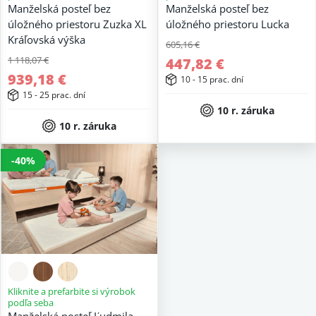
Manželská posteľ bez
Manželská posteľ bez
úložného priestoru Zuzka XL
úložného priestoru Lucka
Kráľovská výška
605,16 €
1 118,07 €
447,82 €
939,18 €
10 - 15 prac. dní
15 - 25 prac. dní
10 r. záruka
10 r. záruka
-40%
Kliknite a prefarbite si výrobok
podľa seba