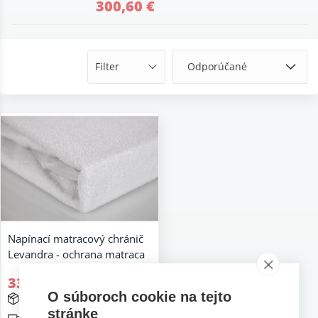
300,60 €
Filter
Napínací matracový chránič
Levandra - ochrana matraca
33,65 €
O súboroch cookie na tejto
5 až 10 prac. dní
stránke