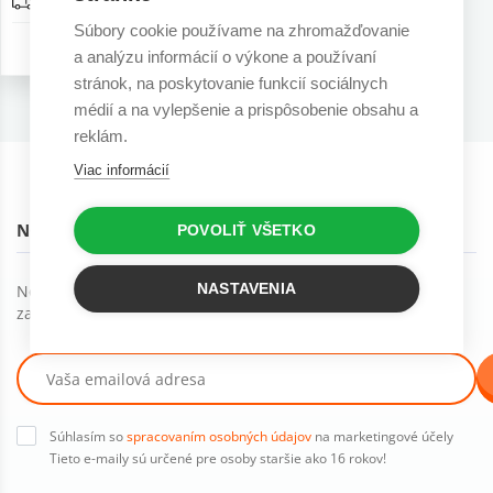
Doprava zadarmo
Súbory cookie používame na zhromažďovanie
2 r. záruka
a analýzu informácií o výkone a používaní
stránok, na poskytovanie funkcií sociálnych
médií a na vylepšenie a prispôsobenie obsahu a
reklám.
Viac informácií
NOVINKY NA EMAIL
POVOLIŤ VŠETKO
NASTAVENIA
Novinky, trendy a ďalšie skvelé veci môžete dostávať ak
začnete odoberať náš newsletter :)
Súhlasím so
spracovaním osobných údajov
na marketingové účely
Tieto e-maily sú určené pre osoby staršie ako 16 rokov!