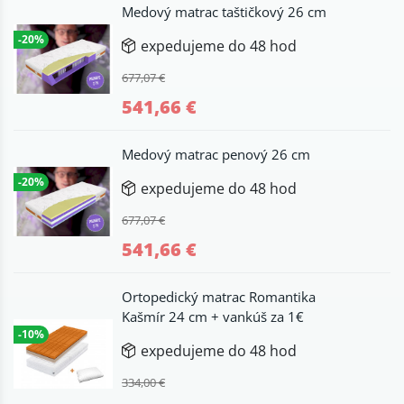
Medový matrac taštičkový 26 cm
-20%
expedujeme do 48 hod
677,07 €
541,66 €
Medový matrac penový 26 cm
-20%
expedujeme do 48 hod
677,07 €
541,66 €
Ortopedický matrac Romantika
Kašmír 24 cm + vankúš za 1€
-10%
expedujeme do 48 hod
334,00 €