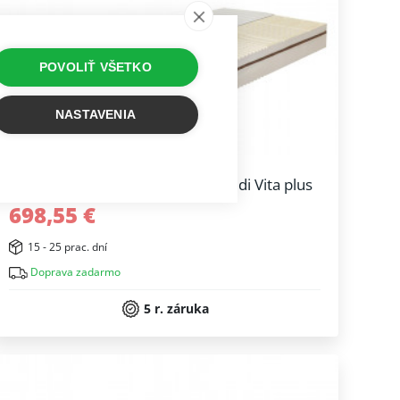
POVOLIŤ VŠETKO
NASTAVENIA
Antialergický latexový matrac Medi Vita plus
698,55 €
15 - 25 prac. dní
Doprava zadarmo
5 r. záruka