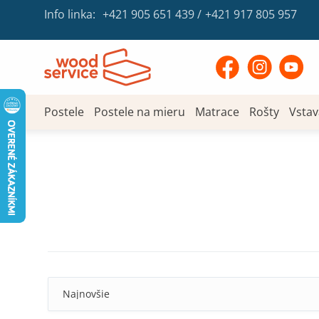
Info linka:
+421 905 651 439
/
+421 917 805 957
Postele
Postele na mieru
Matrace
Rošty
Vstav