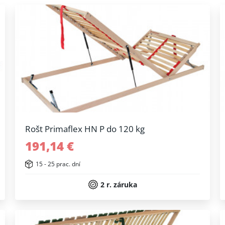
Rošt Primaflex HN P do 120 kg
191,14 €
15 - 25 prac. dní
2 r. záruka