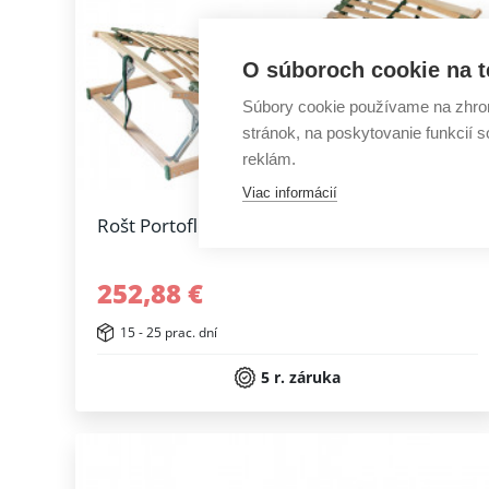
O súboroch cookie na t
Súbory cookie používame na zhrom
stránok, na poskytovanie funkcií 
reklám.
Viac informácií
Rošt Portoflex HN do 130 kg
252,88 €
15 - 25 prac. dní
5 r. záruka