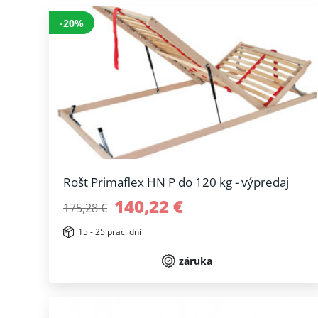
-20%
Rošt Primaflex HN P do 120 kg - výpredaj
140,22 €
175,28 €
15 - 25 prac. dní
záruka