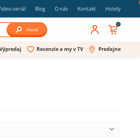
Video-seriál
Blog
O nás
Kontakt
Hotely
0
Hľadať
Výpredaj
Recenzie a my v TV
Predajne