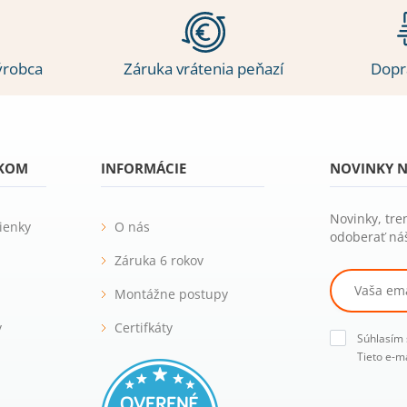
ýrobca
Záruka vrátenia peňazí
Dopr
ÍKOM
INFORMÁCIE
NOVINKY N
Novinky, tre
ienky
O nás
odoberať náš
Záruka 6 rokov
Montážne postupy
y
Certifkáty
Súhlasím
Tieto e-m