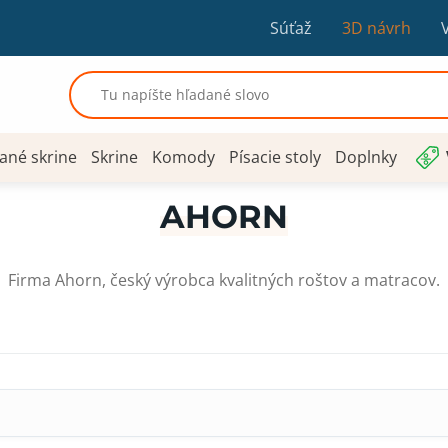
Súťaž
3D návrh
ané skrine
Skrine
Komody
Písacie stoly
Doplnky
AHORN
Firma Ahorn, český výrobca kvalitných roštov a matracov.