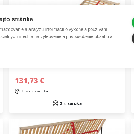
ejto stránke
ažďovanie a analýzu informácií o výkone a používaní
sociálnych médií a na vylepšenie a prispôsobenie obsahu a
Rošt Primaflex HN WSG do 120 kg
131,73 €
15 - 25 prac. dní
2 r. záruka