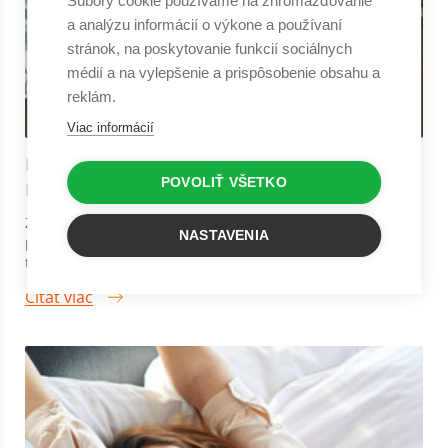
Súbory cookie používame na zhromažďovanie
a analýzu informácií o výkone a používaní
stránok, na poskytovanie funkcií sociálnych
médií a na vylepšenie a prispôsobenie obsahu a
reklám.
Viac informácií
NETRADIČNÉ PAPLÓNY A PREHOZY S
POVOLIŤ VŠETKO
NAŠITÝMI OBLIEČKAMI
Žiadna posteľ sa nezaobíde bez kvalitného paplónu či
NASTAVENIA
prehozu. Aj tieto doplnky sa počas spánku podieľajú na
tvorbe toho najväčšieho pohod...
Čitať viac