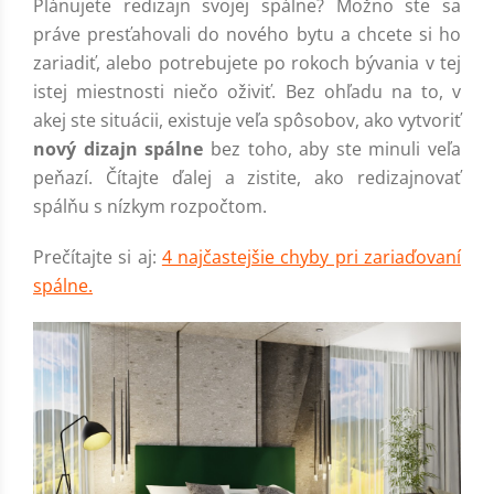
Plánujete redizajn svojej spálne? Možno ste sa
práve presťahovali do nového bytu a chcete si ho
zariadiť, alebo potrebujete po rokoch bývania v tej
istej miestnosti niečo oživiť. Bez ohľadu na to, v
akej ste situácii, existuje veľa spôsobov, ako vytvoriť
nový dizajn spálne
bez toho, aby ste minuli veľa
peňazí. Čítajte ďalej a zistite, ako redizajnovať
spálňu s nízkym rozpočtom.
Prečítajte si aj:
4 najčastejšie chyby pri zariaďovaní
spálne.