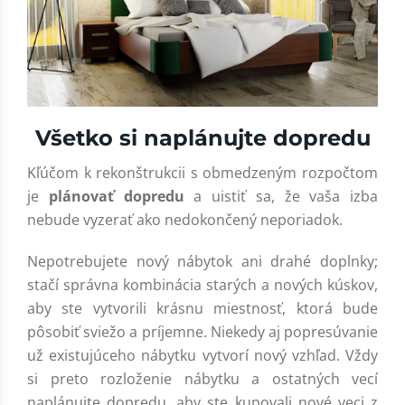
Všetko si naplánujte dopredu
Kľúčom k rekonštrukcii s obmedzeným rozpočtom
je
plánovať dopredu
a uistiť sa, že vaša izba
nebude vyzerať ako nedokončený neporiadok.
Nepotrebujete nový nábytok ani drahé doplnky;
stačí správna kombinácia starých a nových kúskov,
aby ste vytvorili krásnu miestnosť, ktorá bude
pôsobiť sviežo a príjemne. Niekedy aj popresúvanie
už existujúceho nábytku vytvorí nový vzhľad. Vždy
si preto rozloženie nábytku a ostatných vecí
naplánujte dopredu, aby ste kupovali nové veci z