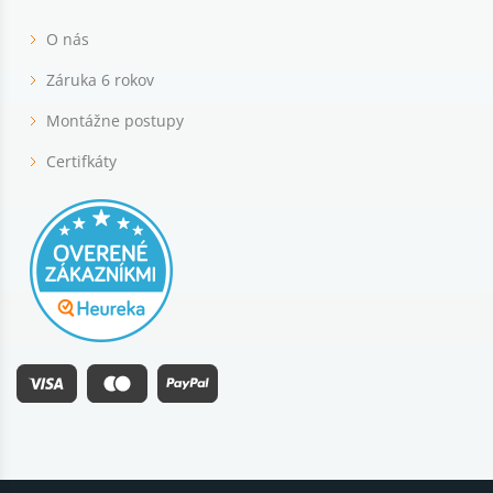
O nás
Záruka 6 rokov
Montážne postupy
Certifkáty