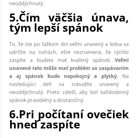
neoddýchnutý.
5.Čím väčšia únava,
tým lepší spánok
To, že ste po ťažkom dni veľmi unavený a ledva sa
udržíte na nohách, ešte neznamená, že rýchlo
zaspíte a budete mať kvalitný spánok.
Veľmi
unavené telo môže mať problém so zaspávaním
a aj spánok bude nepokojný a plytký.
Na
nasledujúci deň sa zobudíte unavený a
neoddýchnutý. Preto záleží, aby bol každodenný
spánok pravidelný a dostatočný.
6.Pri počítaní ovečiek
hneď zaspíte