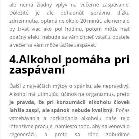
ale nemá žiadny vplyv na večerné zaspávanie.
Dôležité je ale odhadnúť správnu dĺžku
zdriemnutia, optimálne okolo 20 minút, ale nemalo
by trvať viac ako pol hodinu, potom môže mať
opačný efekt, nebude sa vám chcieť vstať z postele
a večer sa vám môže ťažšie zaspávať.
4.Alkohol pomáha pri
zaspávaní
Ďalší z najväčších mýtov o spánku, ale nepravdivý.
Alkohol má utlmujúci účinok na organizmus, preto
je pravda, že pri konzumácii alkoholu človek
ľahšie zaspí, ale spánok nebude kvalitný.
Počas
vstrebávania a rozkladania alkoholu naše telo
intenzívne pracuje, namiesto toho, aby sa venovalo
regenerácii, a preto sa ráno zobudíme