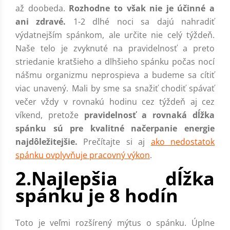
až doobeda.
Rozhodne to však nie je účinné a
ani zdravé.
1-2 dlhé noci sa dajú nahradiť
výdatnejším spánkom, ale určite nie celý týždeň.
Naše telo je zvyknuté na pravidelnosť a preto
striedanie kratšieho a dlhšieho spánku počas nocí
nášmu organizmu neprospieva a budeme sa cítiť
viac unavený. Mali by sme sa snažiť chodiť spávať
večer vždy v rovnakú hodinu cez týždeň aj cez
víkend, pretože
pravidelnosť a rovnaká dĺžka
spánku sú pre kvalitné načerpanie energie
najdôležitejšie.
Prečítajte si aj
ako nedostatok
spánku ovplyvňuje pracovný výkon
.
2.Najlepšia dĺžka
spánku je 8 hodín
Toto je veľmi rozšírený mýtus o spánku. Úplne