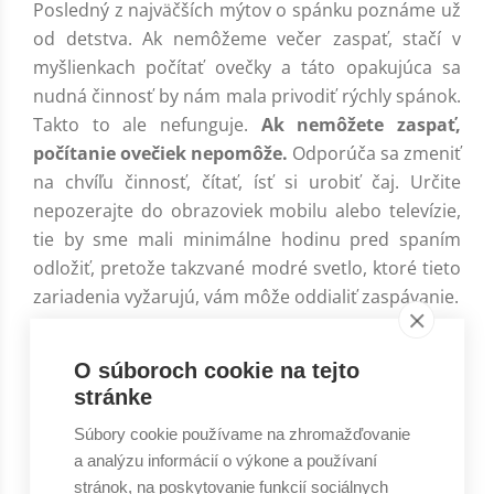
Posledný z najväčších mýtov o spánku poznáme už
od detstva. Ak nemôžeme večer zaspať, stačí v
myšlienkach počítať ovečky a táto opakujúca sa
nudná činnosť by nám mala privodiť rýchly spánok.
Takto to ale nefunguje.
Ak nemôžete zaspať,
počítanie ovečiek nepomôže.
Odporúča sa zmeniť
na chvíľu činnosť, čítať, ísť si urobiť čaj. Určite
nepozerajte do obrazoviek mobilu alebo televízie,
tie by sme mali minimálne hodinu pred spaním
odložiť, pretože takzvané modré svetlo, ktoré tieto
zariadenia vyžarujú, vám môže oddialiť zaspávanie.
O súboroch cookie na tejto
Zdieľat článok
stránke
Zdieľat
Zdieľat
Súbory cookie používame na zhromažďovanie
a analýzu informácií o výkone a používaní
stránok, na poskytovanie funkcií sociálnych