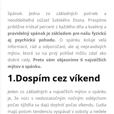
Spánok. Jedna zo základných potrieb a
neoddeliteľná súčasť ľudského života. Prespíme
približne tridsať percent z každého dňa a kvalitný a
pravidelný spánok je základom pre našu fyzickú
aj psychickú pohodu.
O spánku koluje veľa
informácií, rád a odporúčaní, ale aj nepravdivých
mýtov, ktoré sa na prvý pohľad môžu zdať ako
dobré rady.
Preto vám objasníme 6 najväčších
mýtov o spánku.
1.Dospím cez víkend
Jeden zo základných a najväčších mýtov o spánku
je, že noci s nedostatočným nočným oddychom
počas týždňa sa dajú doplniť počas víkendu. Ľudia
majú potom tendenciu vyspávať v soboty a nedele