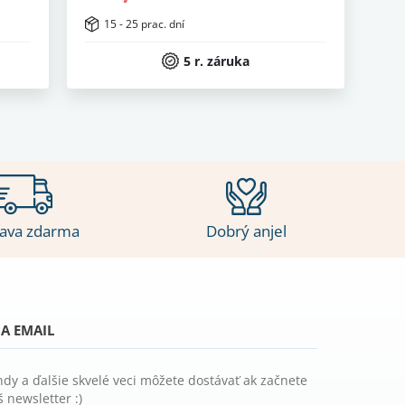
15 - 25 prac. dní
5 r. záruka
ava zdarma
Dobrý anjel
A EMAIL
ndy a ďalšie skvelé veci môžete dostávať ak začnete
 newsletter :)