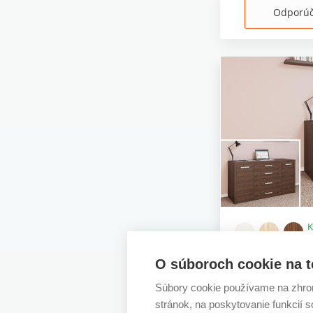
Odporú
K
v
Kombi 2
O súboroch cookie na t
Súbory cookie používame na zhrom
931,11 €
stránok, na poskytovanie funkcií 