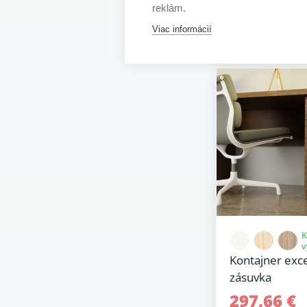
15 - 25 prac. dní
reklám.
Viac informácií
K
v
Kontajner exc
zásuvka
297,66 €