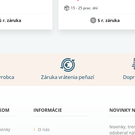
15 - 25 prac. dní
5 r. záruka
5 r. záruka
ýrobca
Záruka vrátenia peňazí
Dopr
ÍKOM
INFORMÁCIE
NOVINKY N
Novinky, tre
ienky
O nás
odoberať náš