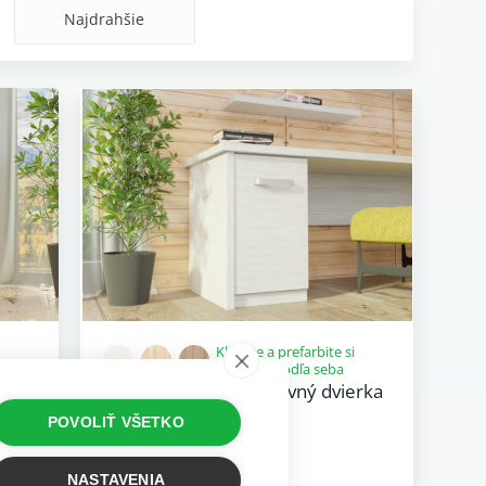
Najdrahšie
Kliknite a prefarbite si
výrobok podľa seba
erka
Kontajner excelent pevný dvierka
ľavý
POVOLIŤ VŠETKO
136,53 €
NASTAVENIA