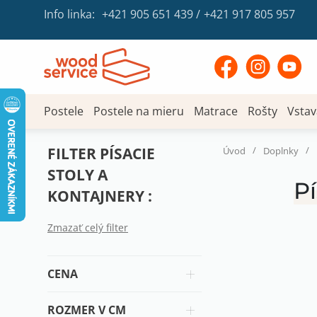
Info linka:
+421 905 651 439
/
+421 917 805 957
Postele
Postele na mieru
Matrace
Rošty
Vstav
FILTER PÍSACIE
/
/
Úvod
Doplnky
STOLY A
Pí
KONTAJNERY :
Zmazať celý filter
CENA
ROZMER V CM