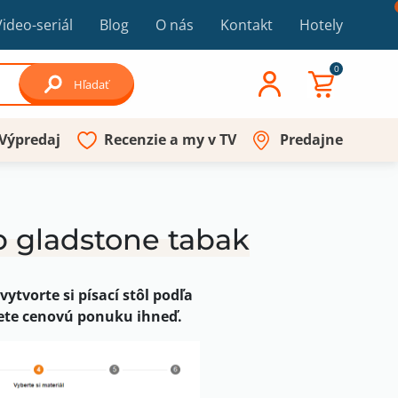
Video-seriál
Blog
O nás
Kontakt
Hotely
0
Hľadať
Výpredaj
Recenzie a my v TV
Predajne
ub gladstone tabak
vytvorte si písací stôl podľa
nete cenovú ponuku ihneď.