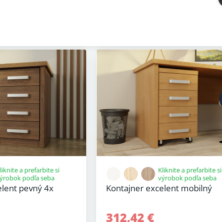
15 - 25 prac. dní
5 r. záruka
5 r. záruka
liknite a prefarbite si
Kliknite a prefarbite si
ýrobok podľa seba
výrobok podľa seba
elent pevný 4x
Kontajner excelent mobilný
312,42 €