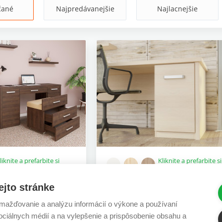
čané
Najpredávanejšie
Najlacnejšie
liknite a prefarbite si
Kliknite a prefarbite si
ýrobok podľa seba
výrobok podľa seba
Kontajner excelent pevný dvi
ejto stránke
pravý
ažďovanie a analýzu informácií o výkone a používaní
136,53 €
sociálnych médií a na vylepšenie a prispôsobenie obsahu a