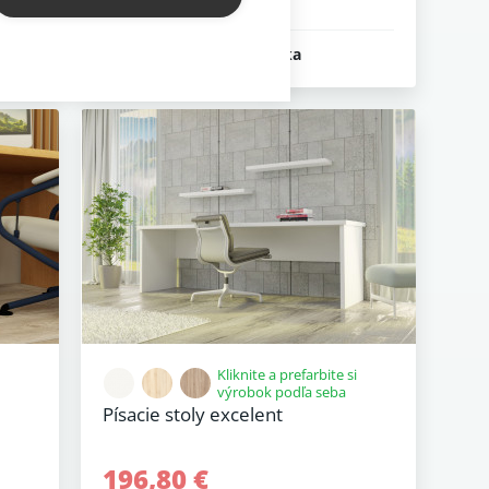
15 - 25 prac. dní
5 r. záruka
Kliknite a prefarbite si
výrobok podľa seba
Písacie stoly excelent
196,80 €