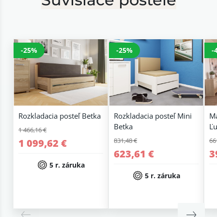
-25%
-25%
-
Rozkladacia posteľ Betka
Rozkladacia posteľ Mini
Ma
Betka
Ľu
1 466,16 €
831,48 €
66
1 099,62 €
623,61 €
3
5 r. záruka
5 r. záruka