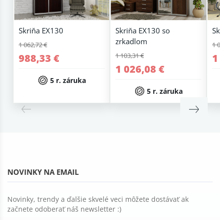
Skriňa EX130
Skriňa EX130 so
Sk
zrkadlom
1 062,72 €
1 
1 103,31 €
988,33 €
1
1 026,08 €
5 r. záruka
5 r. záruka
NOVINKY NA EMAIL
Novinky, trendy a ďalšie skvelé veci môžete dostávať ak
začnete odoberať náš newsletter :)