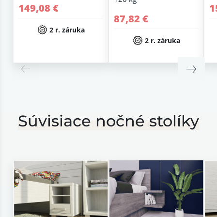
149,08 €
1
87,82 €
2 r. záruka
2 r. záruka
Súvisiace nočné stolíky