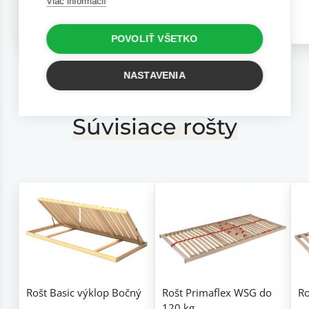
Viac informácií
6 r. záruka
6 r. záruka
POVOLIŤ VŠETKO
NASTAVENIA
Súvisiace rošty
Rošt Basic výklop Bočný
Rošt Primaflex WSG do
Ro
120 kg