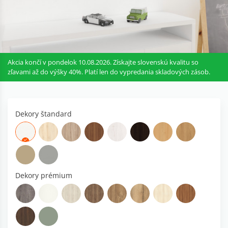
Akcia končí v pondelok 10.08.2026. Získajte slovenskú kvalitu so
zľavami až do výšky 40%. Platí len do vypredania skladových zásob.
Dekory štandard
Dekory prémium