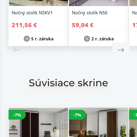
Nočný stolík NSKV1
Nočný stolík NS6
No
211,56 €
59,04 €
1
5 r. záruka
2 r. záruka
Súvisiace skrine
-7%
-7%
-