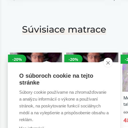
Súvisiace matrace
-20%
-20%
-
O súboroch cookie na tejto
stránke
Súbory cookie používame na zhromažďovanie
Medový matrac
Medový matrac penový
M
a analýzu informácií o výkone a používaní
taštičkový 26 cm
26 cm
ta
stránok, na poskytovanie funkcií sociálnych
677,07 €
677,07 €
60
médií a na vylepšenie a prispôsobenie obsahu a
541,66 €
541,66 €
4
reklám.