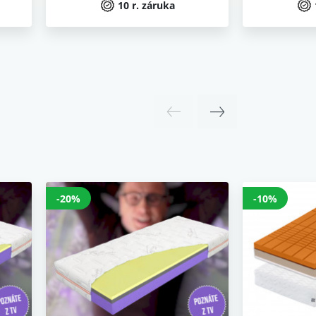
10 r. záruka
-20%
-10%