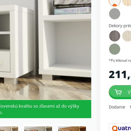
Dekory pr
*Po kliknutí 
211,
V
lovenskú kvalitu so zľavami až do výšky
Dodanie
b.