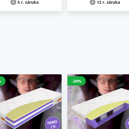
5 r. záruka
12 r. záruka
%
-20%