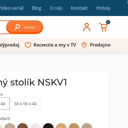
Video-seriál
Blog
O nás
Kontakt
Hotely
0
Hľadať
Výpredaj
Recenzie a my v TV
Predajne
ý stolík NSKV1
cm
 44
50 x 55 x 44
ndard