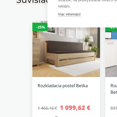
reklám.
Viac informácií
-25%
-25
Rozkladacia posteľ Betka
Roz
Be
1 099,62 €
1 466,16 €
831