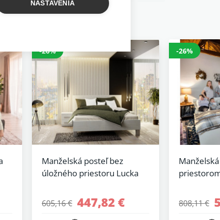
NASTAVENIA
-26%
-26%
a
Manželská posteľ bez
Manželská 
úložného priestoru Lucka
priestoro
447,82 €
605,16 €
808,11 €