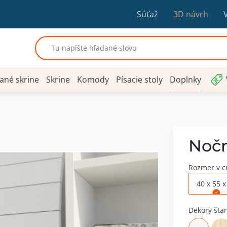
Súťaž
3D návrh
ané skrine
Skrine
Komody
Písacie stoly
Doplnky
Nočn
Rozmer v 
40 x 55 x
Dekory šta