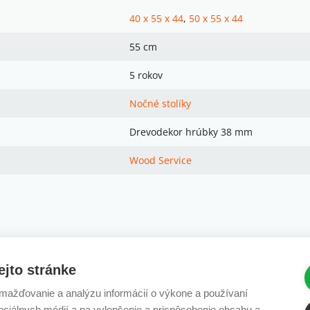
40 x 55 x 44
,
50 x 55 x 44
55 cm
5 rokov
Nočné stolíky
Drevodekor hrúbky 38 mm
Wood Service
ejto stránke
ažďovanie a analýzu informácií o výkone a používaní
sociálnych médií a na vylepšenie a prispôsobenie obsahu a