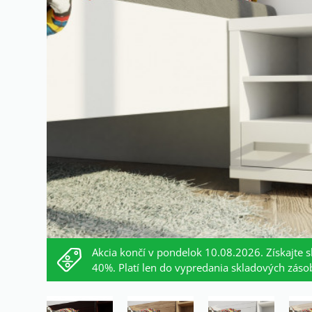
Akcia končí v pondelok 10.08.2026. Získajte s
40%. Platí len do vypredania skladových záso