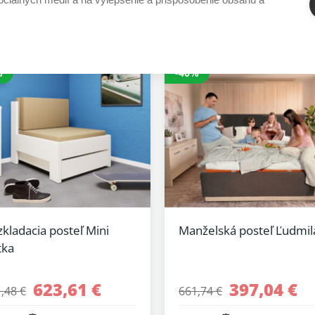
%
-40%
kladacia posteľ Mini
Manželská posteľ Ľudmil
tka
623,61 €
397,04 €
,48 €
661,74 €