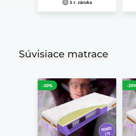
5 r. záruka
Súvisiace matrace
-20%
-20