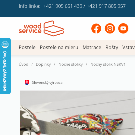
Info linka:
+421 905 651 439
/
+421 917 805 957
Postele
Postele na mieru
Matrace
Rošty
Vstav
/
/
/
Úvod
Doplnky
Nočné stolíky
Nočný stolík NSKV1
Slovenský výrobca