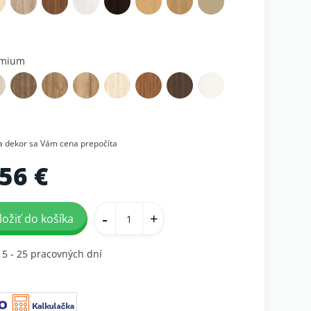
émium
na dekor sa Vám cena prepočíta
56 €
-
+
ložiť do košíka
15 - 25 pracovných dní