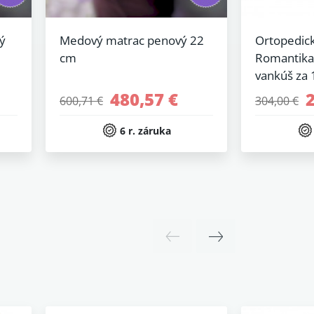
ý
Medový matrac penový 22
Ortopedic
cm
Romantika
vankúš za 
480,57 €
600,71 €
304,00 €
6 r. záruka