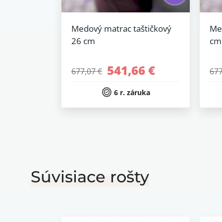
Medový matrac taštičkový
Me
26 cm
cm
541,66 €
677,07 €
677
6 r. záruka
Súvisiace rošty