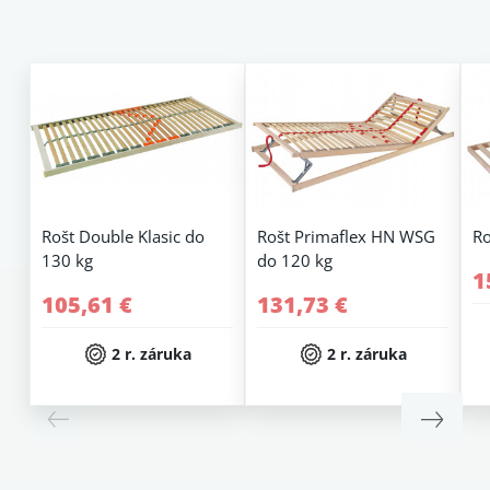
Rošt Double Klasic do
Rošt Primaflex HN WSG
Ro
130 kg
do 120 kg
1
105,61 €
131,73 €
2 r. záruka
2 r. záruka