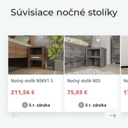
Súvisiace nočné stolíky
Nočný stolík NSKV1 S
Nočný stolík NS5
No
211,56 €
75,03 €
1
5 r. záruka
5 r. záruka