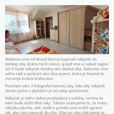
Nedávno sme od Wood Service kupovali nábytok do
detskej izby (dcéra má 8 rokov), aj keď sme si neboli najprv
istí či bude nábytok vhodný ako detská izba. Nakoniec sme
veľmi radi a spokojní ako izba vyzerá, dcéra je šťastná že
má svoje krásne kráľovstvo.
Posielam vám 3 fotografie hotovej izby, kde celý nábytok
okrem police s plyšákmi je od vašej spoločnosti.
Nábytok je veľmi dobre poskladaný a solídny, veríme že
nám bude slúžiť dlhé roky. Takisto oceňujeme to, že miery
nábytku (skriňa, stôl, stolík k posteli) sme mohli upraviť
tak, aby nám pasovali do izby. Ešte raz vám ďakujeme za