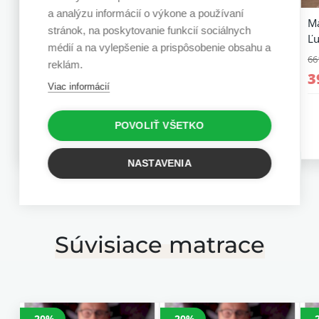
a analýzu informácií o výkone a používaní
Rozkladacia posteľ Betka
Rozkladacia posteľ Mini
Ma
stránok, na poskytovanie funkcií sociálnych
Betka
Ľu
1 466,16 €
médií a na vylepšenie a prispôsobenie obsahu a
831,48 €
66
1 099,62 €
reklám.
623,61 €
3
Viac informácií
5 r. záruka
5 r. záruka
POVOLIŤ VŠETKO
NASTAVENIA
Súvisiace matrace
-20%
-20%
-