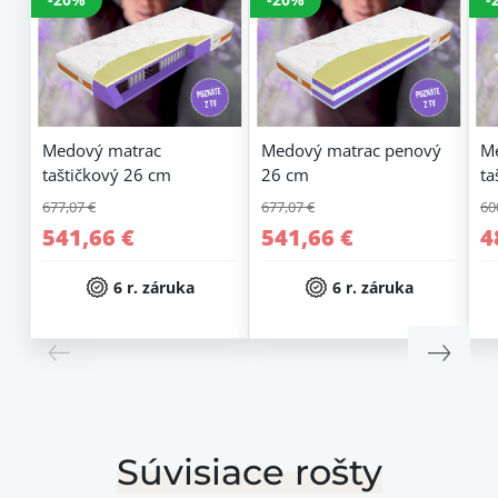
Medový matrac
Medový matrac penový
M
taštičkový 26 cm
26 cm
ta
677,07 €
677,07 €
60
541,66 €
541,66 €
4
6 r. záruka
6 r. záruka
Súvisiace rošty