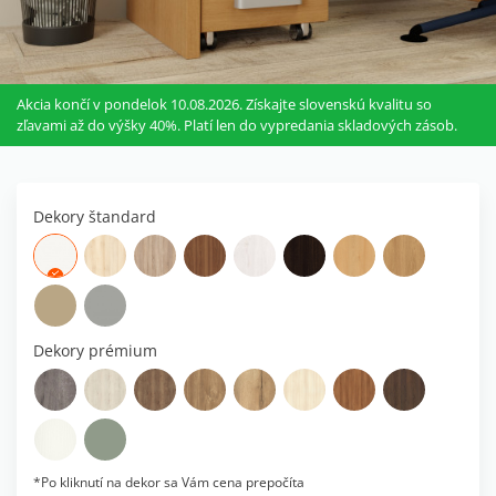
Akcia končí v pondelok 10.08.2026. Získajte slovenskú kvalitu so
zľavami až do výšky 40%. Platí len do vypredania skladových zásob.
Dekory štandard
Dekory prémium
*Po kliknutí na dekor sa Vám cena prepočíta