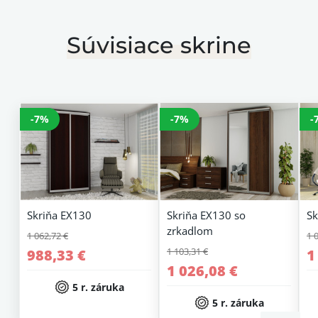
Súvisiace skrine
-7%
-7%
-
Skriňa EX130
Skriňa EX130 so
Sk
zrkadlom
1 062,72 €
1 
1 103,31 €
988,33 €
1
1 026,08 €
5 r. záruka
5 r. záruka