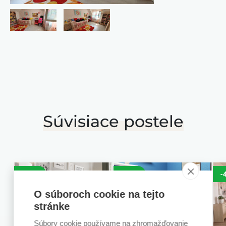
Súvisiace postele
-25%
-25%
-
O súboroch cookie na tejto
stránke
Súbory cookie používame na zhromažďovanie