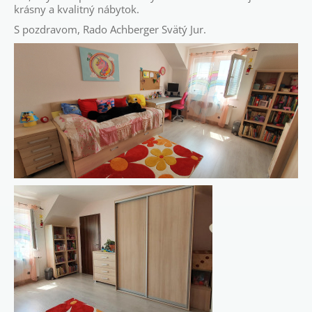
krásny a kvalitný nábytok.
S pozdravom, Rado Achberger Svätý Jur.