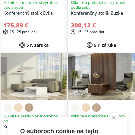
Kliknite a prefarbite si výrobok
Kliknite a prefarbite si výrobok
podľa seba
podľa seba
Konferenčný stolík Evka
Konferenčný stolík Zuzka
175,89 €
300,12 €
15 - 25 prac. dní
15 - 25 prac. dní
5 r. záruka
5 r. záruka
Kliknite a prefarbite si výrobok
Kliknite a prefarbite si výrobok
podľa seba
podľa seba
Konferenčný stolík Janka
Konferenčný stolík Lucka
O súboroch cookie na tejto