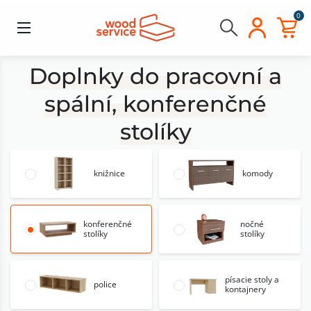
0
Doplnky do pracovní a
spální, konferenčné
stolíky
knižnice
komody
konferenčné
nočné
stolíky
stolíky
písacie stoly a
police
kontajnery