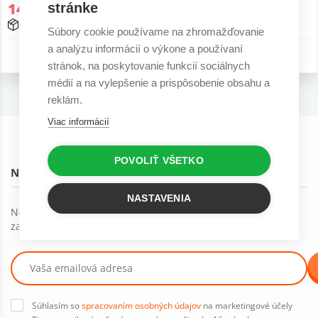
140,22 €
317,34 €
stránke
15 - 25 prac. dní
15 - 25 prac. dní
Súbory cookie používame na zhromažďovanie
a analýzu informácií o výkone a používaní
5 r. záruka
5 r. záruka
stránok, na poskytovanie funkcií sociálnych
médií a na vylepšenie a prispôsobenie obsahu a
reklám.
Viac informácií
POVOLIŤ VŠETKO
NOVINKY NA EMAIL
NASTAVENIA
Novinky, trendy a ďalšie skvelé veci môžete dostávať ak
začnete odoberať náš newsletter :)
Súhlasím so
spracovaním osobných údajov
na marketingové účely