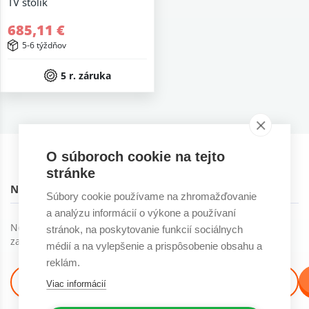
TV stolík
685,11 €
5-6 týždňov
5 r. záruka
O súboroch cookie na tejto
stránke
NOVINKY NA EMAIL
Súbory cookie používame na zhromažďovanie
a analýzu informácií o výkone a používaní
Novinky, trendy a ďalšie skvelé veci môžete dostávať ak
stránok, na poskytovanie funkcií sociálnych
začnete odoberať náš newsletter :)
médií a na vylepšenie a prispôsobenie obsahu a
reklám.
Viac informácií