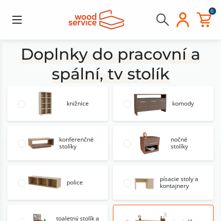
0
Doplnky do pracovní a
spální, tv stolík
knižnice
komody
konferenčné
nočné
stolíky
stolíky
písacie stoly a
police
kontajnery
toaletný stolík a