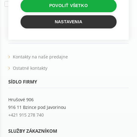
Súhlasím so
spracovaním osobných údajov
na marketingové účely
POVOLIŤ VŠETKO
Tieto e-maily sú určené pre osoby staršie ako 16 rokov!
NASTAVENIA
KONTAKTY
Kontakty na naše predajne
Ostatné kontakty
SÍDLO FIRMY
Hrušové 906
916 11 Bzince pod Javorinou
+421 915 278 740
SLUŽBY ZÁKAZNÍKOM