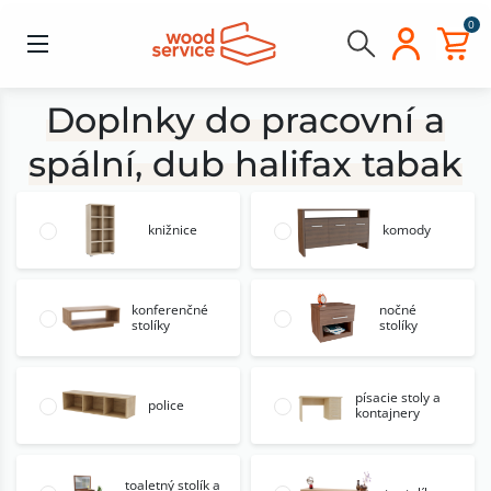
0
Doplnky do pracovní a
spální, dub halifax tabak
knižnice
komody
konferenčné
nočné
stolíky
stolíky
písacie stoly a
police
kontajnery
toaletný stolík a