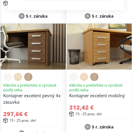
15 - 25 prac. dní
15 - 25 prac. dní
5 r. záruka
5 r. záruka
Kliknite a prefarbite si výrobok
Kliknite a prefarbite si výrobok
podľa seba
podľa seba
Kontajner excelent pevný 4x
Kontajner excelent mobilný
zásuvka
312,42 €
297,66 €
15 - 25 prac. dní
15 - 25 prac. dní
5 r. záruka