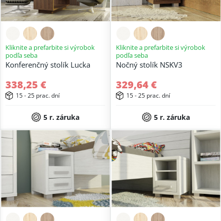
Kliknite a prefarbite si výrobok
Kliknite a prefarbite si výrobok
podľa seba
podľa seba
Konferenčný stolík Lucka
Nočný stolík NSKV3
338,25 €
329,64 €
15 - 25 prac. dní
15 - 25 prac. dní
5 r. záruka
5 r. záruka