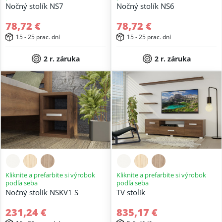
Nočný stolík NS7
Nočný stolík NS6
78,72 €
78,72 €
15 - 25 prac. dní
15 - 25 prac. dní
2 r. záruka
2 r. záruka
Kliknite a prefarbite si výrobok
Kliknite a prefarbite si výrobok
podľa seba
podľa seba
Nočný stolík NSKV1 S
TV stolík
231,24 €
835,17 €