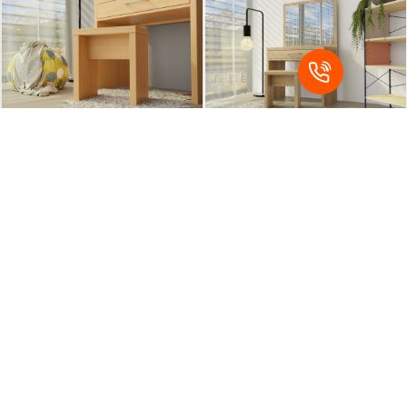
Kliknite a prefarbite si výrobok
Kliknite a prefarbite si výrobok
podľa seba
podľa seba
Stolček TS2
Toaletný stolík TS1
83,64 €
435,42 €
15 - 25 prac. dní
15 - 25 prac. dní
5 r. záruka
5 r. záruka