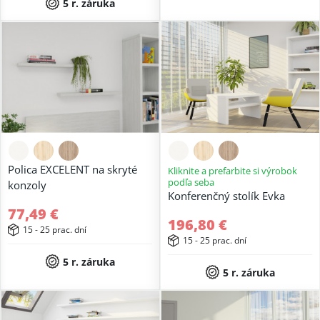
5 r. záruka
Polica EXCELENT na skryté
Kliknite a prefarbite si výrobok
podľa seba
konzoly
Konferenčný stolík Evka
77,49 €
196,80 €
15 - 25 prac. dní
15 - 25 prac. dní
5 r. záruka
5 r. záruka