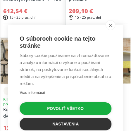
612,54 €
209,10 €
15 - 25 prac. dní
15 - 25 prac. dní
5 r. záruka
5 r. záruka
O súboroch cookie na tejto
stránke
Súbory cookie používame na zhromažďovanie
a analýzu informácií o výkone a používaní
stránok, na poskytovanie funkcií sociálnych
médií a na vylepšenie a prispôsobenie obsahu a
reklám.
Viac informácií
Kliknite a prefarbite si výrobok
Kliknite a prefarbite si výrobok
podľa seba
podľa seba
POVOLIŤ VŠETKO
Kontajner excelent pevný
Kontajner excelent pevný
dvierka pravý
dvierka ľavý
NASTAVENIA
136,53 €
136,53 €