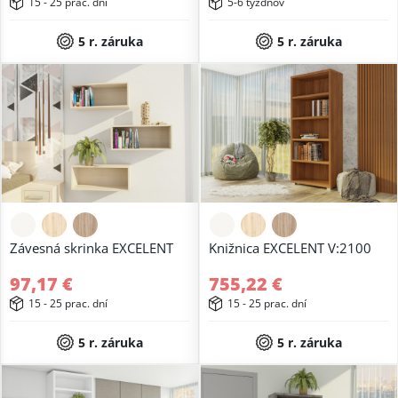
15 - 25 prac. dní
5-6 týždňov
5 r. záruka
5 r. záruka
Závesná skrinka EXCELENT
Knižnica EXCELENT V:2100
97,17 €
755,22 €
15 - 25 prac. dní
15 - 25 prac. dní
5 r. záruka
5 r. záruka