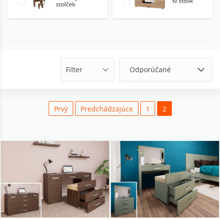
tv stolík
stolček
Filter
Prvý
Predchádzajúce
1
2