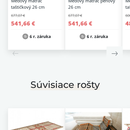
Medový matrac
Medový matrac penový
M
taštičkový 26 cm
26 cm
ta
677,07 €
677,07 €
60
541,66 €
541,66 €
4
6 r. záruka
6 r. záruka
Súvisiace rošty