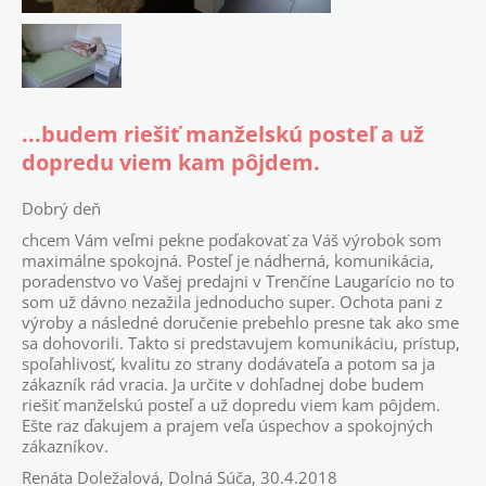
...budem riešiť manželskú posteľ a už
dopredu viem kam pôjdem.
Dobrý deň
chcem Vám veľmi pekne poďakovať za Váš výrobok som
maximálne spokojná. Posteľ je nádherná, komunikácia,
poradenstvo vo Vašej predajni v Trenčíne Laugarício no to
som už dávno nezažila jednoducho super. Ochota pani z
výroby a následné doručenie prebehlo presne tak ako sme
sa dohovorili. Takto si predstavujem komunikáciu, prístup,
spoľahlivosť, kvalitu zo strany dodávateľa a potom sa ja
zákazník rád vracia. Ja určite v dohľadnej dobe budem
riešiť manželskú posteľ a už dopredu viem kam pôjdem.
Ešte raz ďakujem a prajem veľa úspechov a spokojných
zákazníkov.
Renáta Doležalová, Dolná Súča, 30.4.2018