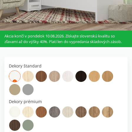
Akcia končí v pondelok 10.08.2026. Získajte slovenskú kvalitu so
zľavami až do výšky 40%. Platí len do vypredania skladových zásob.
Dekory štandard
Dekory prémium