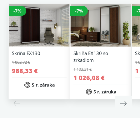
-7%
-7%
-
Skriňa EX130
Skriňa EX130 so
Sk
zrkadlom
1 062,72 €
1 
1 103,31 €
988,33 €
1
1 026,08 €
5 r. záruka
5 r. záruka