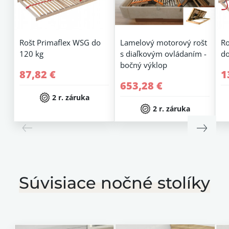
Rošt Primaflex WSG do
Lamelový motorový rošt
Ro
120 kg
s diaľkovým ovládaním -
do
bočný výklop
87,82 €
1
653,28 €
2 r. záruka
2 r. záruka
Súvisiace nočné stolíky