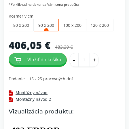
*Po kliknutí na dekor sa Vám cena prepočíta
Rozmer v cm
80 x 200
90 x 200
100 x 200
120 x 200
406,05 €
483,39 €
-
+
Vložiť do košíka
Dodanie
15 - 25 pracovných dní
Montážny návod
Montážny návod 2
Vizualizácia produktu: