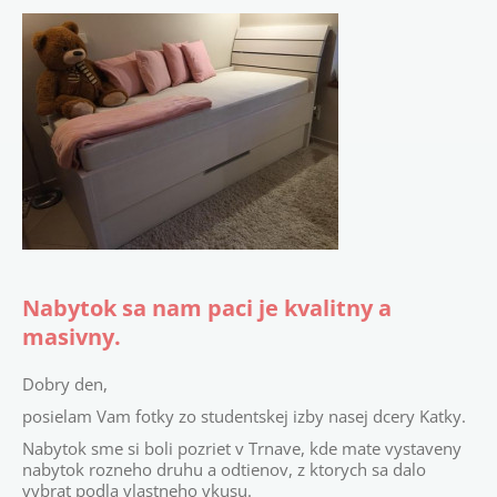
Nabytok sa nam paci je kvalitny a
masivny.
Dobry den,
posielam Vam fotky zo studentskej izby nasej dcery Katky.
Nabytok sme si boli pozriet v Trnave, kde mate vystaveny
nabytok rozneho druhu a odtienov, z ktorych sa dalo
vybrat podla vlastneho vkusu.