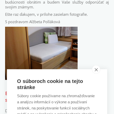
budúcnosti obrátim a budem Vaše služby odporúčať aj
svojim známym.
Ešte raz ďakujem, v prílohe zasielam fotografie.
S pozdravom Alžbeta Polláková
O súboroch cookie na tejto
stránke
Ešte raz veľka vďaka a prajem ešte veľa
Súbory cookie používame na zhromažďovanie
spokojných zákazníkov.
a analýzu informácií o výkone a používaní
stránok, na poskytovanie funkcií sociálnych
Dobrý deň,