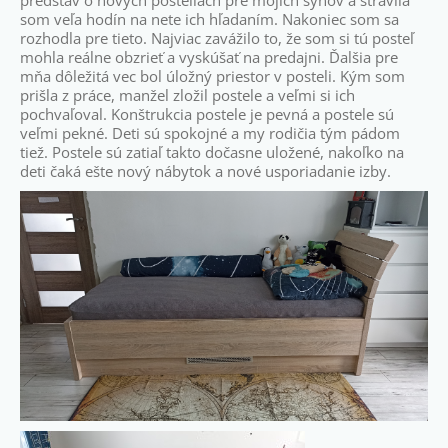
som veľa hodín na nete ich hľadaním. Nakoniec som sa
rozhodla pre tieto. Najviac zavážilo to, že som si tú posteľ
mohla reálne obzrieť a vyskúšať na predajni. Ďalšia pre
mňa dôležitá vec bol úložný priestor v posteli. Kým som
prišla z práce, manžel zložil postele a veľmi si ich
pochvaľoval. Konštrukcia postele je pevná a postele sú
veľmi pekné. Deti sú spokojné a my rodičia tým pádom
tiež. Postele sú zatiaľ takto dočasne uložené, nakoľko na
deti čaká ešte nový nábytok a nové usporiadanie izby.