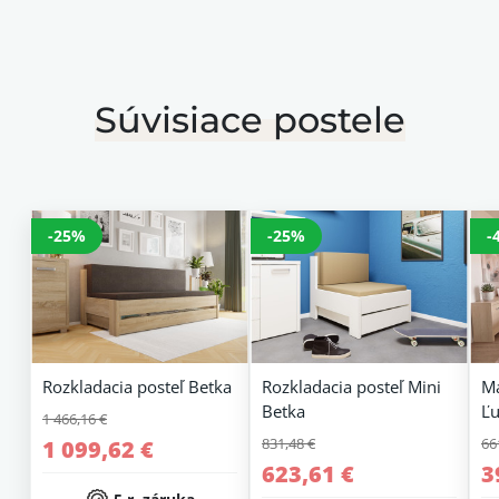
Súvisiace postele
-25%
-25%
-
Rozkladacia posteľ Betka
Rozkladacia posteľ Mini
Ma
Betka
Ľu
1 466,16 €
831,48 €
66
1 099,62 €
623,61 €
3