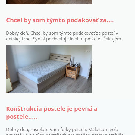
Chcel by som týmto poďakovať za....
Dobrý deň. Chcel by som týmto poďakovať za posteľ v
detskej izbe. Syn si pochvaľuje kvalitu postele. Ďakujem.
Konštrukcia postele je pevná a
postele.....
Dobrý deň, zasielam Vám fotky postelí. Mala som veľa
predstáv o nových posteliach pre mojich synov a strávila