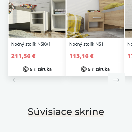
Nočný stolík NSKV1
Nočný stolík NS1
No
211,56 €
113,16 €
1
5 r. záruka
5 r. záruka
Súvisiace skrine