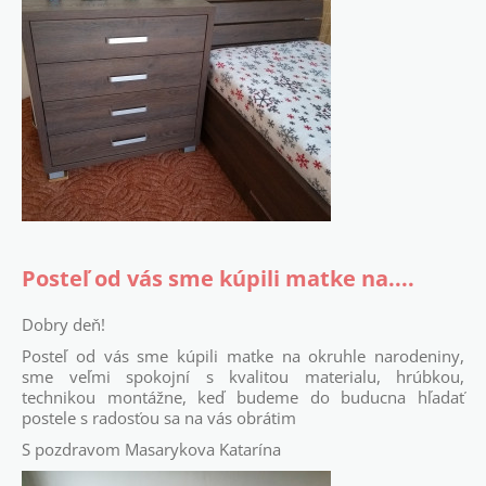
Posteľ od vás sme kúpili matke na....
Dobry deň!
Posteľ od vás sme kúpili matke na okruhle narodeniny,
sme veľmi spokojní s kvalitou materialu, hrúbkou,
technikou montážne, keď budeme do buducna hľadať
postele s radosťou sa na vás obrátim
S pozdravom Masarykova Katarína