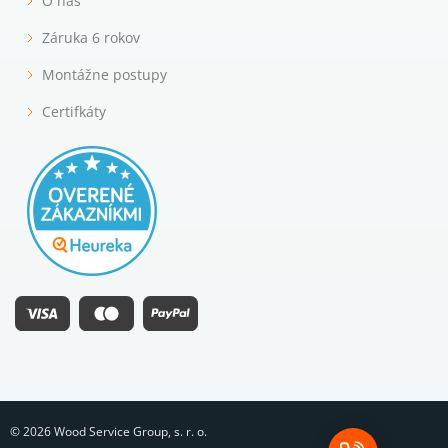
O nás
Záruka 6 rokov
Montážne postupy
Certifkáty
© 2026 Wood Service Group, s. r. o.