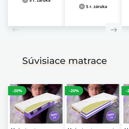
5 r. záruka
5 r. záruka
Súvisiace matrace
-20%
-20%
-