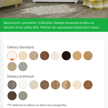
Akcia končí v pondelok 10.08.2026. Získajte slovenskú kvalitu so
zľavami až do výšky 40%. Platí len do vypredania skladových zásob.
Dekory štandard
Dekory prémium
*Po kliknutí na dekor sa Vám cena prepočíta