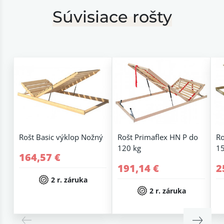
Súvisiace rošty
Rošt Basic výklop Nožný
Rošt Primaflex HN P do
Ro
120 kg
15
164,57 €
191,14 €
2
2 r. záruka
2 r. záruka