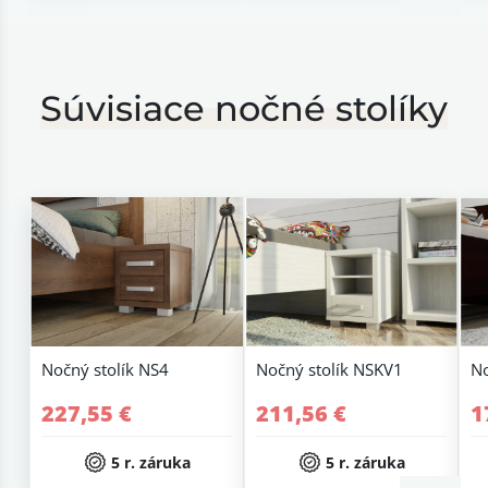
Súvisiace nočné stolíky
Nočný stolík NS4
Nočný stolík NSKV1
No
227,55 €
211,56 €
1
5 r. záruka
5 r. záruka