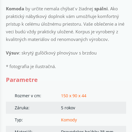
Komoda
by určite nemala chýbať v žiadnej
spálni
. Ako
praktický nábytkový doplnok vám umožňuje komfortný
prístup k celému úložnému priestoru. Vaše oblečenie a iné
veci budú vždy prakticky uložené. Korpus je vyrobený z
kvalitných materiálov od renomovaných výrobcov.
Výsuv
: skrytý guľôčkový plnovýsuv s brzdou
* fotografia je ilustračná.
Parametre
Rozmer v cm:
150 x 90 x 44
Záruka:
5 rokov
Typ:
Komody
Materiál:
Drevodekor hrúbky 38 mm