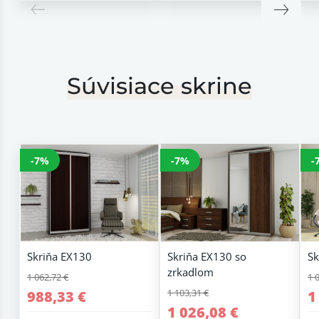
Súvisiace skrine
-7%
-7%
-
Skriňa EX130
Skriňa EX130 so
Sk
zrkadlom
1 062,72 €
1 
1 103,31 €
988,33 €
1
1 026,08 €