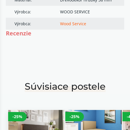
Výrobca:
WOOD SERVICE
Výrobca:
Wood Service
Recenzie
Súvisiace postele
-25%
-25%
-