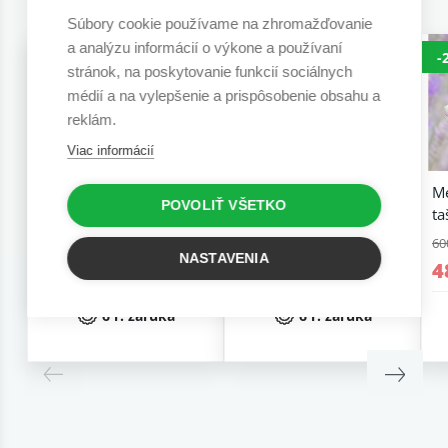
Súbory cookie používame na zhromažďovanie
a analýzu informácií o výkone a používaní
-20%
-20%
-
stránok, na poskytovanie funkcií sociálnych
médií a na vylepšenie a prispôsobenie obsahu a
reklám.
Viac informácií
Medový matrac
Medový matrac penový
M
POVOLIŤ VŠETKO
taštičkový 26 cm
26 cm
ta
677,07 €
677,07 €
60
NASTAVENIA
541,66 €
541,66 €
4
6 r. záruka
6 r. záruka