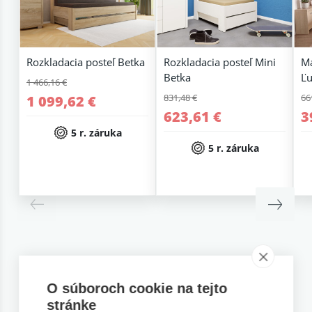
Rozkladacia posteľ Betka
Rozkladacia posteľ Mini
Ma
Betka
Ľu
1 466,16 €
831,48 €
66
1 099,62 €
623,61 €
3
5 r. záruka
5 r. záruka
Súvisiace matrace
O súboroch cookie na tejto
stránke