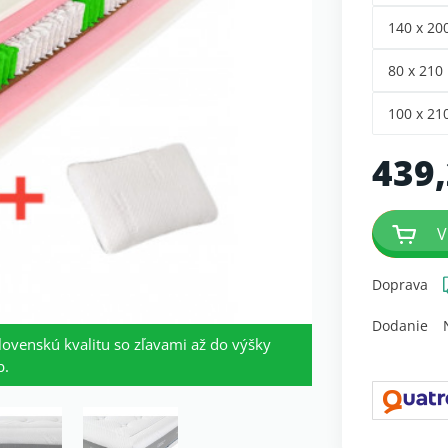
140 x 20
80 x 210
100 x 21
439,
V
Doprava
Dodanie
lovenskú kvalitu so zľavami až do výšky
b.