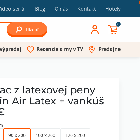
Video-seriál
Blog
O nás
Kontakt
Hotely
0
Hľadať
Výpredaj
Recenzie a my v TV
Predajne
ac z latexovej peny
in Air Latex + vankúš
 €
cm
90 x 200
100 x 200
120 x 200