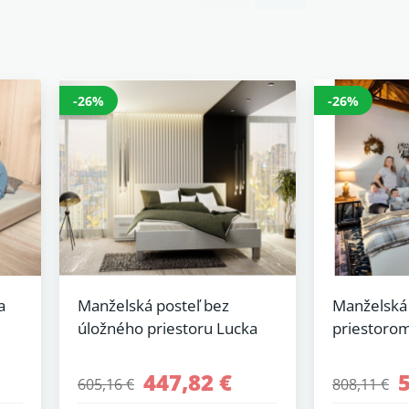
-26%
-26%
a
Manželská posteľ bez
Manželská 
úložného priestoru Lucka
priestoro
447,82 €
605,16 €
808,11 €