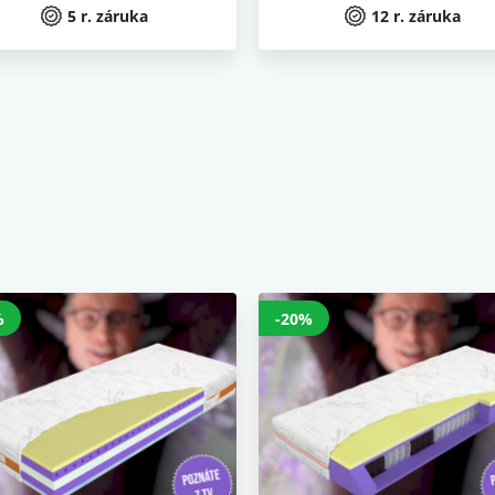
5 r. záruka
12 r. záruka
%
-20%