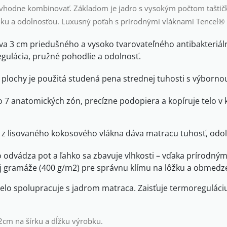
ú vhodne kombinovať. Základom je jadro s vysokým počtom taštič
u a odolnosťou. Luxusný poťah s prírodnými vláknami Tencel® 
rstva 3 cm priedušného a vysoko tvarovateľného antibakteriá
gulácia, pružné pohodlie a odolnosť.
j plochy je použitá studená pena strednej tuhosti s výborn
 7 anatomických zón, precízne podopiera a kopíruje telo v 
z lisovaného kokosového vlákna dáva matracu tuhosť, odolno
lo odvádza pot a ľahko sa zbavuje vlhkosti – vďaka prírodn
j gramáže (400 g/m2) pre správnu klímu na lôžku a obmedze
o spolupracuje s jadrom matraca. Zaisťuje termoreguláci
2cm na šírku a dĺžku výrobku.