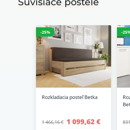
Súvisiace postele
-25%
-25
Rozkladacia posteľ Betka
Roz
Be
1 099,62 €
1 466,16 €
831