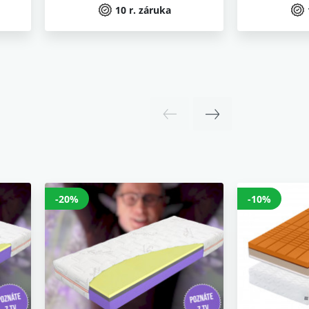
10 r. záruka
-20%
-10%