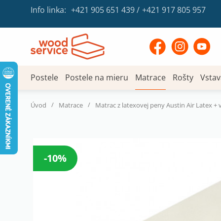
Info linka:
+421 905 651 439
/
+421 917 805 957
Postele
Postele na mieru
Matrace
Rošty
Vstav
/
/
Úvod
Matrace
Matrac z latexovej peny Austin Air Latex + 
-10%