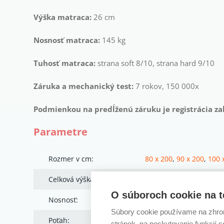
Výška matraca:
26 cm
Nosnosť matraca:
145 kg
Tuhosť matraca:
strana soft 8/10, strana hard 9/10
Záruka a mechanický test:
7 rokov, 150 000x
Podmienkou na predĺženú záruku je registrácia z
Parametre
Rozmer v cm:
80 x 200
,
90 x 200
,
100 
Celková výška v cm:
26
O súboroch cookie na t
Nosnosť:
145 kg
Súbory cookie používame na zhrom
Poťah:
Tencel
stránok, na poskytovanie funkcií 