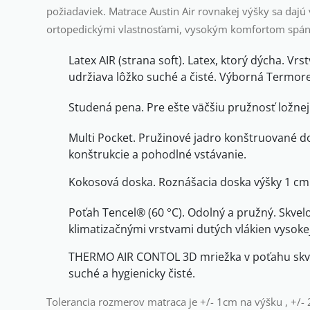
požiadaviek. Matrace Austin Air rovnakej výšky sa daj
ortopedickými vlastnosťami, vysokým komfortom spánk
Latex AIR (strana soft). Latex, ktorý dýcha. V
udržiava lôžko suché a čisté. Výborná Termore
Studená pena. Pre ešte väčšiu pružnosť ložne
Multi Pocket. Pružinové jadro konštruované do
konštrukcie a pohodlné vstávanie.
Kokosová doska. Roznášacia doska výšky 1 cm 
Poťah Tencel® (60 °C). Odolný a pružný. Skve
klimatizačnými vrstvami dutých vlákien vysoke
THERMO AIR CONTOL 3D mriežka v poťahu skvel
suché a hygienicky čisté.
Tolerancia rozmerov matraca je +/- 1cm na výšku , +/- 