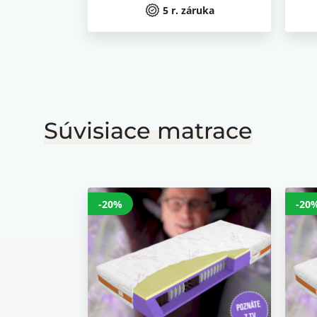
5 r. záruka
Súvisiace matrace
-20%
-20