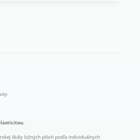
usy.
lasticitou.
irokej škály ložných plôch podľa individuálnych