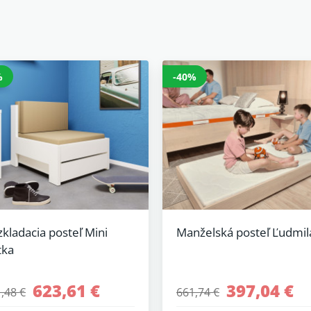
%
-40%
kladacia posteľ Mini
Manželská posteľ Ľudmil
tka
623,61 €
397,04 €
,48 €
661,74 €