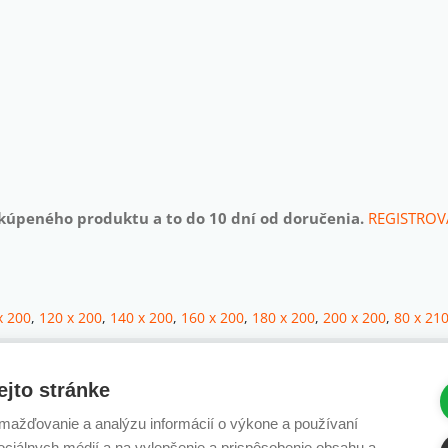
akúpeného produktu a to do 10 dní od doručenia.
REGISTROV
x 200
,
120 x 200
,
140 x 200
,
160 x 200
,
180 x 200
,
200 x 200
,
80 x 21
ejto stránke
ažďovanie a analýzu informácií o výkone a používaní
sociálnych médií a na vylepšenie a prispôsobenie obsahu a