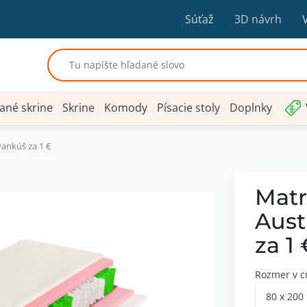
Súťaž
3D návrh
ané skrine
Skrine
Komody
Písacie stoly
Doplnky
vankúš za 1 €
Matr
Aust
za 1
Rozmer v 
80 x 200