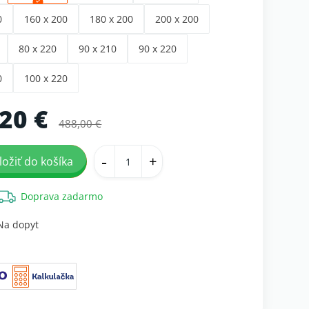
0
160 x 200
180 x 200
200 x 200
80 x 220
90 x 210
90 x 220
0
100 x 220
20 €
488,00 €
-
+
ložiť do košíka
Doprava zadarmo
Na dopyt