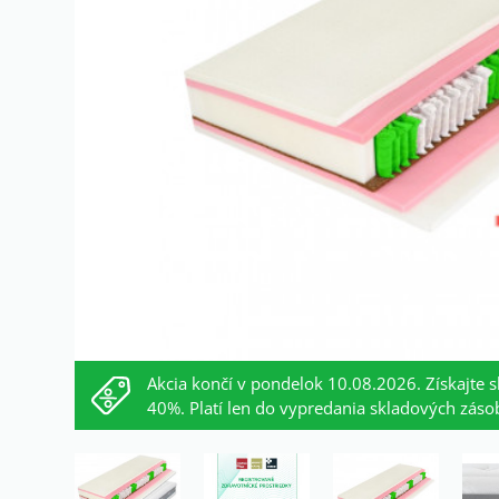
Akcia končí v pondelok 10.08.2026. Získajte s
40%. Platí len do vypredania skladových záso