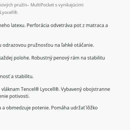
kových pružín– MultiPocket s vynikajúcimi
Lyocell®.
lneho latexu. Perforácia odvetráva pot z matraca a
ou odrazovou pružnosťou na ľahké otáčanie.
každej polohe. Robustný penový rám na stabilitu
sť a stabilitu.
ým vláknam Tencel® Lyocell®. Vybavený obojstranne
nie potivosti.
u a obmedzuje potenie. Pomáha udržať lôžko