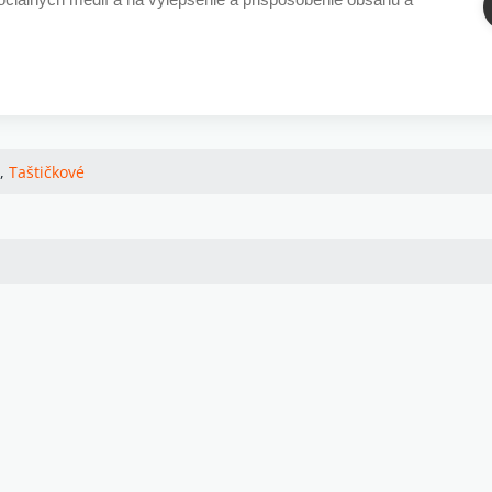
Taštičkové pružinové jadro, Studená pena
,
Taštičkové