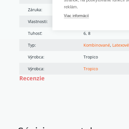
reklám.
Záruka:
7 rokov
Viac informácií
Vlastnosti:
Latex, Záruka 7 rokov, 
Tuhosť:
6, 8
Typ:
Kombinované
,
Latexové
Výrobca:
Tropico
Výrobca:
Tropico
Recenzie