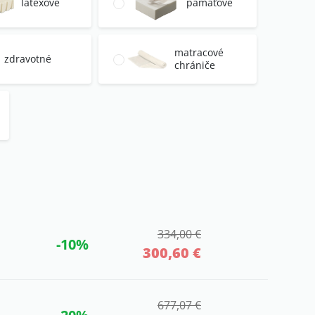
latexové
pamäťové
matracové
zdravotné
chrániče
334,00 €
-10%
300,60 €
677,07 €