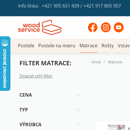
Info linka:
+421 905 651 439
/
+421 917 805 957
Postele
Postele na mieru
Matrace
Rošty
Vstav
FILTER MATRACE:
/
Úvod
Matrace
Zmazať celý filter
CENA
TYP
VÝROBCA