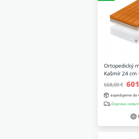
Ortopedický m
Kašmír 24 cm 
601
668,00 €
expedujeme do 
Doprava zadar