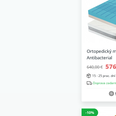
Ortopedický m
Antibacterial
576
640,00 €
15 - 25 prac. dní
Doprava zadar
-10%