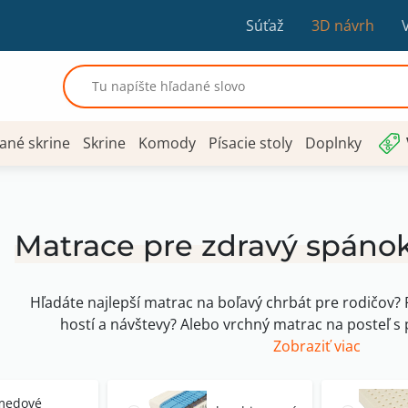
Súťaž
3D návrh
ané skrine
Skrine
Komody
Písacie stoly
Doplnky
Matrace pre zdravý spánok
Hľadáte najlepší matrac na boľavý chrbát pre rodičov? 
hostí a návštevy? Alebo vrchný matrac na posteľ 
Zobraziť viac
medové