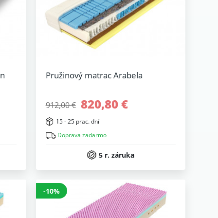
en
Pružinový matrac Arabela
820,80 €
912,00 €
15 - 25 prac. dní
Doprava zadarmo
5 r. záruka
-10%