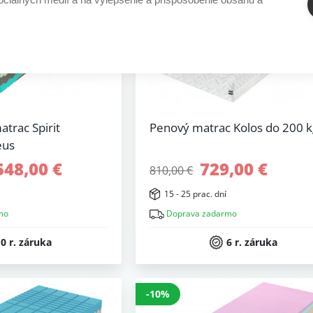
trac Spirit
Penový matrac Kolos do 200 k
eus
548,00 €
729,00 €
810,00 €
15 - 25 prac. dní
mo
Doprava zadarmo
0 r. záruka
6 r. záruka
-10%