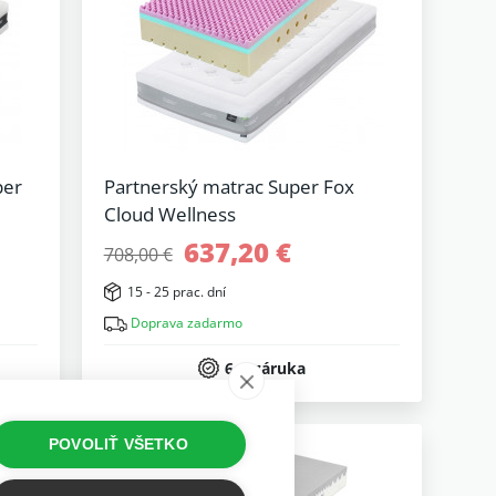
per
Partnerský matrac Super Fox
Cloud Wellness
637,20 €
708,00 €
15 - 25 prac. dní
Doprava zadarmo
6 r. záruka
POVOLIŤ VŠETKO
-10%