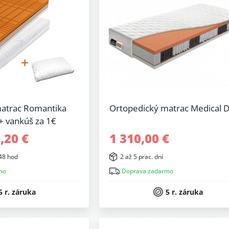
atrac Romantika
Ortopedický matrac Medical 
+ vankúš za 1€
,20 €
1 310,00 €
48 hod
2 až 5 prac. dní
mo
Doprava zadarmo
5 r. záruka
5 r. záruka