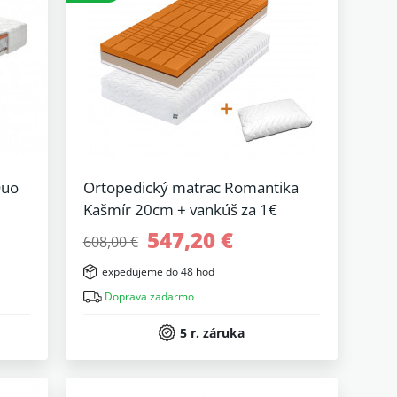
Duo
Ortopedický matrac Romantika
Kašmír 20cm + vankúš za 1€
547,20 €
608,00 €
expedujeme do 48 hod
Doprava zadarmo
5 r. záruka