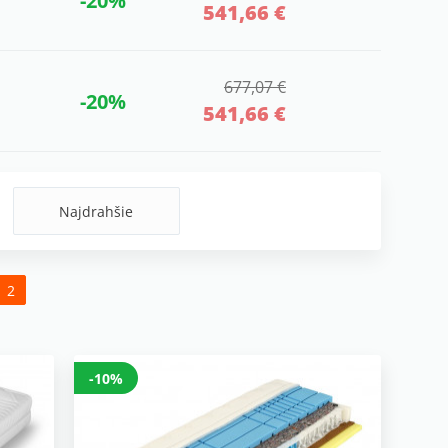
-20%
541,66 €
677,07 €
-20%
541,66 €
Najdrahšie
2
-10%