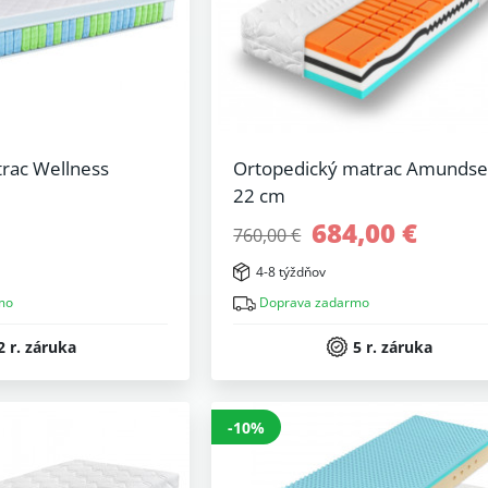
trac Wellness
Ortopedický matrac Amunds
22 cm
684,00 €
760,00 €
4-8 týždňov
mo
Doprava zadarmo
2 r. záruka
5 r. záruka
-10%