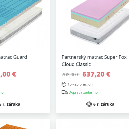
atrac Guard
Partnerský matrac Super Fox
Cloud Classic
,00 €
637,20 €
708,00 €
15 - 25 prac. dní
mo
Doprava zadarmo
5 r. záruka
6 r. záruka