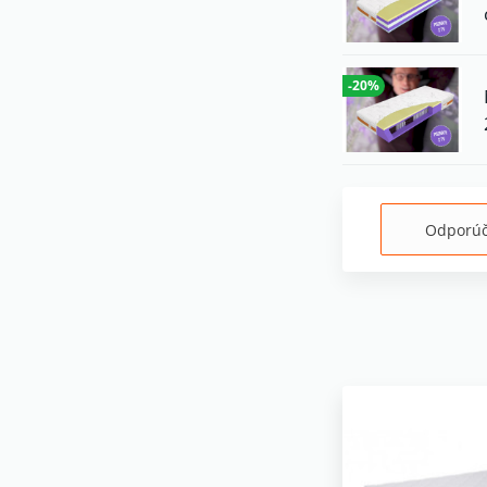
-20%
Odporú