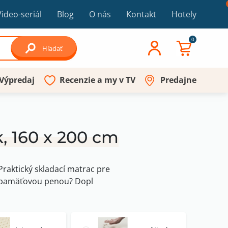
Video-seriál
Blog
O nás
Kontakt
Hotely
0
Hľadať
Výpredaj
Recenzie a my v TV
Predajne
, 160 x 200 cm
Praktický skladací matrac pre
s pamäťovou penou? Dopl