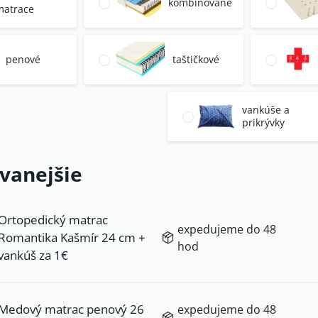
kombinované
matrace
penové
taštičkové
vankúše a
prikrývky
vanejšie
Ortopedický matrac
expedujeme do 48
Romantika Kašmír 24 cm +
hod
vankúš za 1€
Medový matrac penový 26
expedujeme do 48