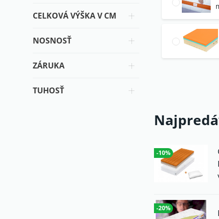
CELKOVÁ VÝŠKA V CM
NOSNOSŤ
ZÁRUKA
TUHOSŤ
Najpredá
-10%
-20%