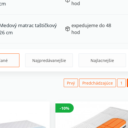
cm
hod
Medový matrac taštičkový
expedujeme do 48
26 cm
hod
čané
Najpredávanejšie
Najlacnejšie
Prvý
Predchádzajúce
1
-10%