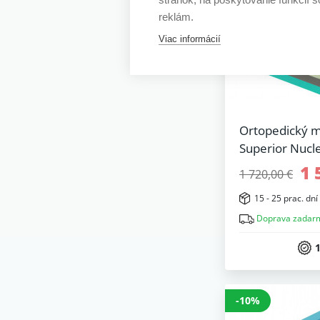
reklám.
Viac informácií
Ortopedický ma
Superior Nucl
1 
1 720,00 €
15 - 25 prac. dní
Doprava zadar
1
-10%