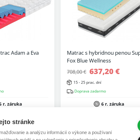
trac Adam a Eva
Matrac s hybridnou penou Su
Fox Blue Wellness
637,20 €
708,00 €
15 - 25 prac. dní
mo
Doprava zadarmo
5 r. záruka
6 r. záruka
ejto stránke
-10%
ažďovanie a analýzu informácií o výkone a používaní
sociálnych médií a na vylepšenie a prispôsobenie obsahu a