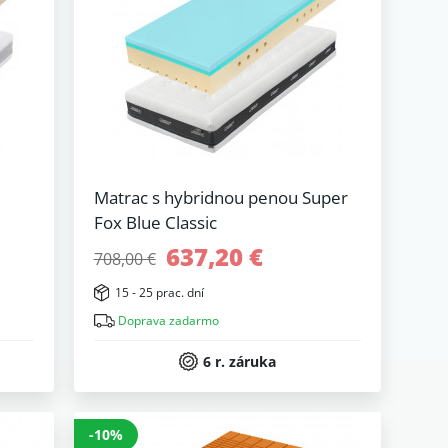
Matrac s hybridnou penou Super
Fox Blue Classic
637,20 €
708,00 €
15 - 25 prac. dní
Doprava zadarmo
6 r. záruka
-10%