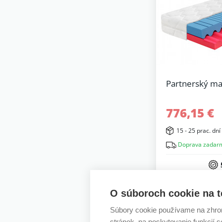
Partnerský ma
776,15 €
15 - 25 prac. dní
Doprava zadar
O súboroch cookie na t
-10%
Súbory cookie používame na zhrom
stránok, na poskytovanie funkcií 