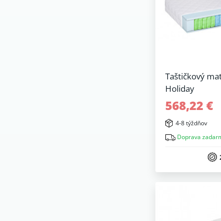
Taštičkový ma
Holiday
568,22 €
4-8 týždňov
Doprava zadar