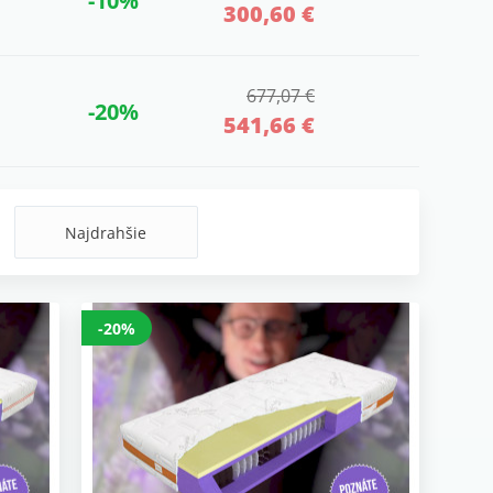
-10%
300,60 €
677,07 €
-20%
541,66 €
Najdrahšie
-20%