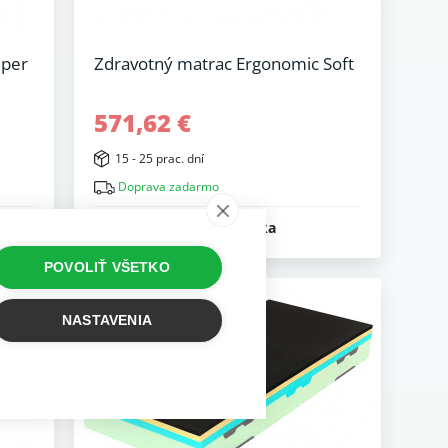
uper
Zdravotný matrac Ergonomic Soft
571,62 €
15 - 25 prac. dní
Doprava zadarmo
7 r. záruka
POVOLIŤ VŠETKO
-10%
NASTAVENIA