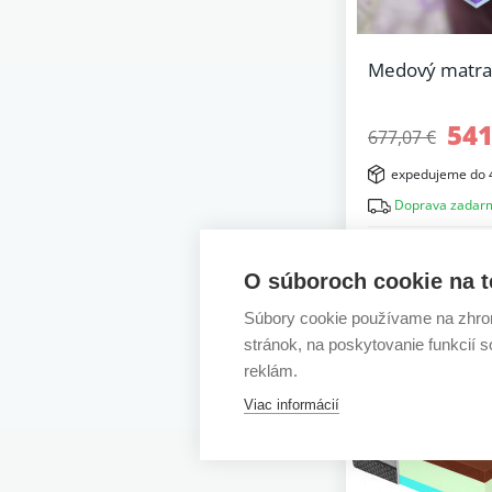
Medový matra
541
677,07 €
expedujeme do 
Doprava zadar
O súboroch cookie na t
Súbory cookie používame na zhrom
-10%
stránok, na poskytovanie funkcií 
reklám.
Viac informácií