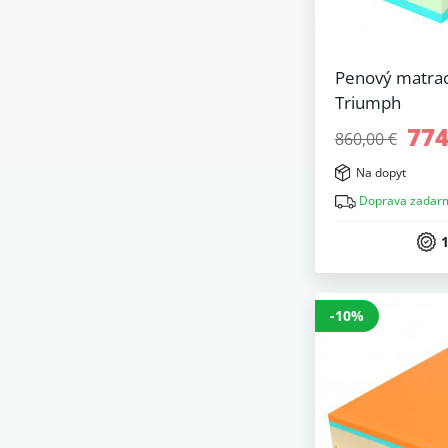
Penový matrac 
Triumph
774
860,00 €
Na dopyt
Doprava zadar
1
-10%