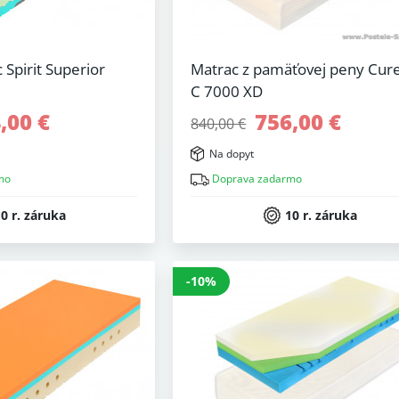
Spirit Superior
Matrac z pamäťovej peny Cu
C 7000 XD
,00 €
756,00 €
840,00 €
Na dopyt
mo
Doprava zadarmo
0 r. záruka
10 r. záruka
-10%