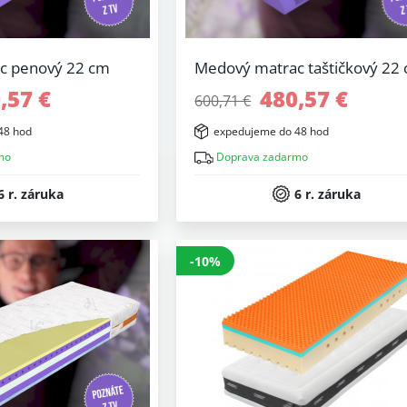
c penový 22 cm
Medový matrac taštičkový 22
,57 €
480,57 €
600,71 €
48 hod
expedujeme do 48 hod
mo
Doprava zadarmo
6 r. záruka
6 r. záruka
-10%