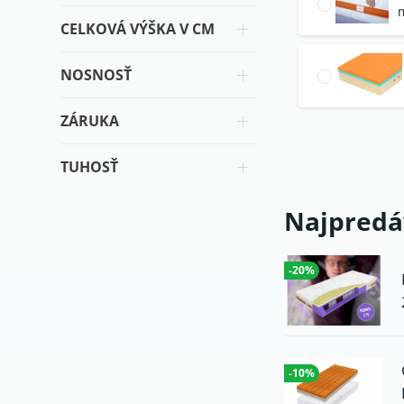
CELKOVÁ VÝŠKA V CM
NOSNOSŤ
ZÁRUKA
TUHOSŤ
Najpredá
-20%
-10%