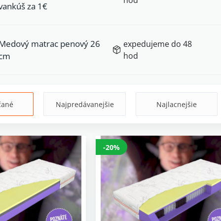
vankúš za 1€
Medový matrac penový 26
expedujeme do 48
cm
hod
čané
Najpredávanejšie
Najlacnejšie
-20%