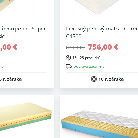
äťovou penou Super
Luxusný penový matrac Cur
ic
C4500
,00 €
756,00 €
840,00 €
15 - 25 prac. dní
mo
Doprava zadarmo
6 r. záruka
10 r. záruka