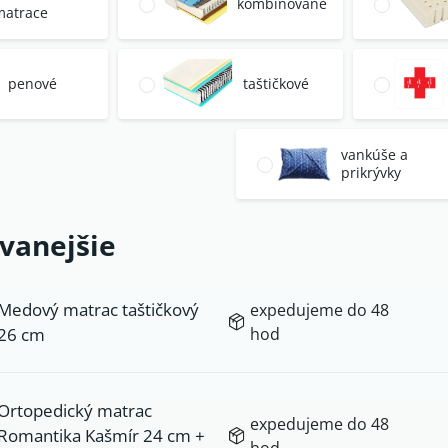
kombinované
matrace
penové
taštičkové
vankúše a
prikrývky
vanejšie
Medový matrac taštičkový
expedujeme do 48
26 cm
hod
Ortopedický matrac
expedujeme do 48
Romantika Kašmír 24 cm +
hod