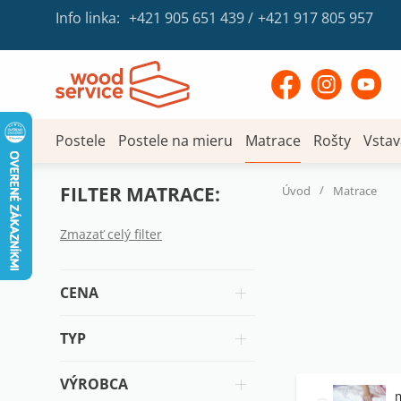
Info linka:
+421 905 651 439
/
+421 917 805 957
Postele
Postele na mieru
Matrace
Rošty
Vstav
FILTER MATRACE:
/
Úvod
Matrace
Zmazať celý filter
CENA
TYP
VÝROBCA