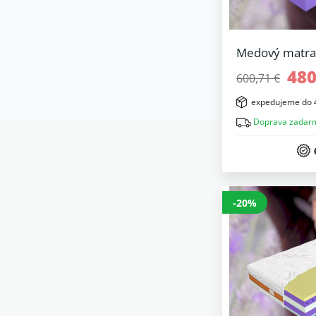
Medový matra
480
600,71 €
expedujeme do 
Doprava zadar
-20%