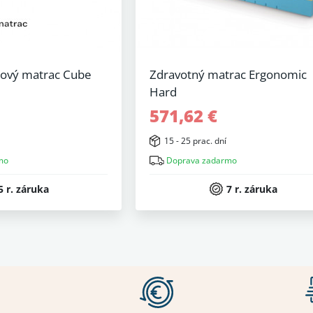
nový matrac Cube
Zdravotný matrac Ergonomic
Hard
571,62 €
15 - 25 prac. dní
mo
Doprava zadarmo
5 r. záruka
7 r. záruka