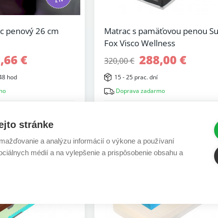
c penový 26 cm
Matrac s pamäťovou penou S
Fox Visco Wellness
,66 €
288,00 €
320,00 €
48 hod
15 - 25 prac. dní
mo
Doprava zadarmo
6 r. záruka
6 r. záruka
ejto stránke
ažďovanie a analýzu informácií o výkone a používaní
-10%
sociálnych médií a na vylepšenie a prispôsobenie obsahu a