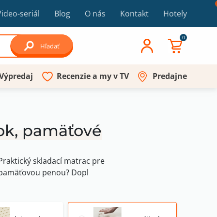
Video-seriál
Blog
O nás
Kontakt
Hotely
0
Hľadať
Výpredaj
Recenzie a my v TV
Predajne
ok, pamäťové
Praktický skladací matrac pre
s pamäťovou penou? Dopl