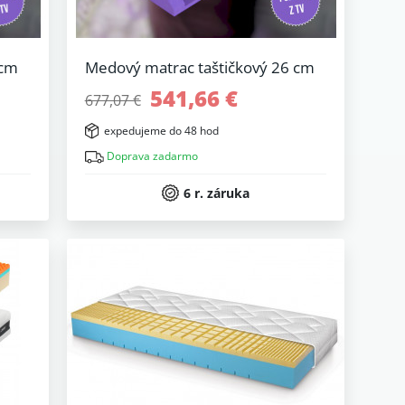
 cm
Medový matrac taštičkový 26 cm
541,66 €
677,07 €
expedujeme do 48 hod
Doprava zadarmo
6 r. záruka