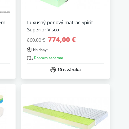
rem
Luxusný penový matrac Spirit
Superior Visco
774,00 €
860,00 €
Na dopyt
Doprava zadarmo
10 r. záruka