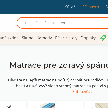
Súťaž
3D návrh
ané skrine
Skrine
Komody
Písacie stoly
Doplnky
Matrace pre zdravý spán
Hľadáte najlepší matrac na boľavý chrbát pre rodičov? 
hostí a návštevy? Alebo vrchný matrac na posteľ 
Zobraziť viac
medové