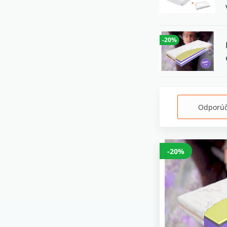
-20%
Odporú
-20%