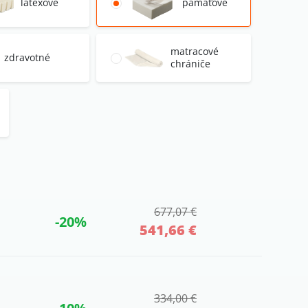
latexové
pamäťové
matracové
zdravotné
chrániče
677,07 €
-20%
541,66 €
334,00 €