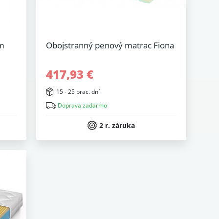
em
Obojstranný penový matrac Fiona
417,93 €
15 - 25 prac. dní
Doprava zadarmo
2 r. záruka