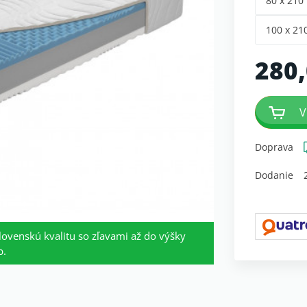
80 x 210
100 x 21
280,
V
Doprava
Dodanie
lovenskú kvalitu so zľavami až do výšky
b.