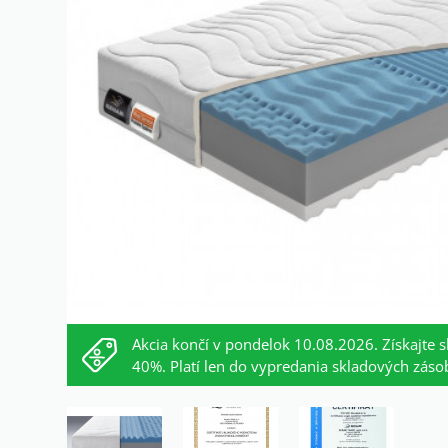
Akcia končí v pondelok 10.08.2026. Získajte s
40%. Platí len do vypredania skladových záso