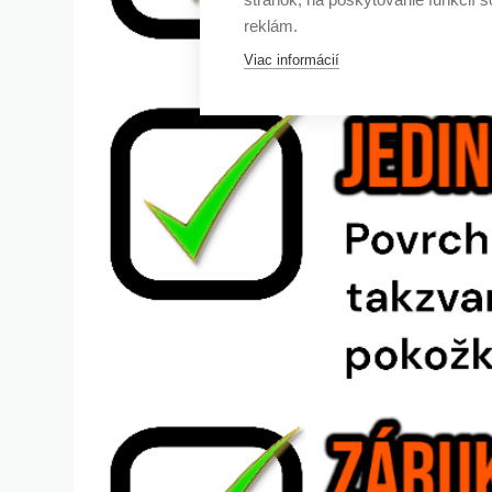
reklám.
Viac informácií