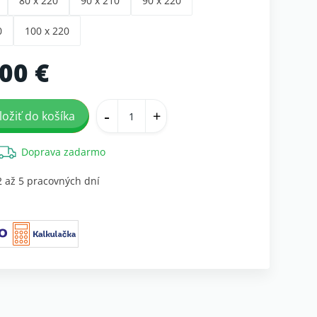
80 x 220
90 x 210
90 x 220
0
100 x 220
00 €
-
+
ložiť do košíka
Doprava zadarmo
2 až 5 pracovných dní