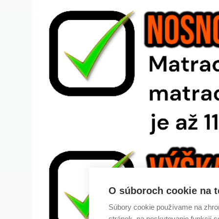
O súboroch cookie na t
Súbory cookie používame na zhrom
stránok, na poskytovanie funkcií 