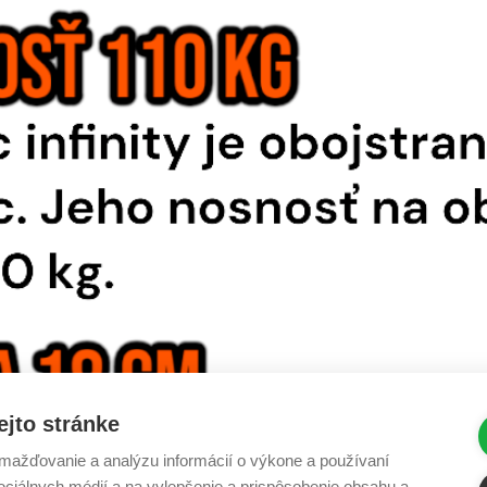
ejto stránke
ažďovanie a analýzu informácií o výkone a používaní
sociálnych médií a na vylepšenie a prispôsobenie obsahu a