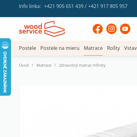
Info linka:
+421 905 651 439
/
+421 917 805 957
Postele
Postele na mieru
Matrace
Rošty
Vstav
/
/
Úvod
Matrace
Zdravotný matrac Infinity