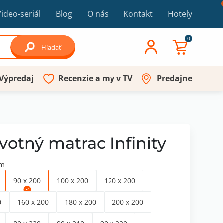
Video-seriál
Blog
O nás
Kontakt
Hotely
0
Hľadať
Výpredaj
Recenzie a my v TV
Predajne
votný matrac Infinity
cm
90 x 200
100 x 200
120 x 200
0
160 x 200
180 x 200
200 x 200