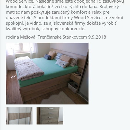
Wood Service. Následne sme ešte doobjednali 5 zásuvkovú
komodu, ktorá bola tiež vcelku rýchlo dodaná. Kráľovský
matrac nám poskytuje zaručený komfort a relax pre
unavené telo. S produktami firmy Wood Service sme veľmi
spokojní. Je vidno, že aj slovenská firmy dokáže vyrobiť
kvalitný výrobok, schopný konkurencie.
rodina Mešová, Trenčianske Stankovcem 9.9.2018