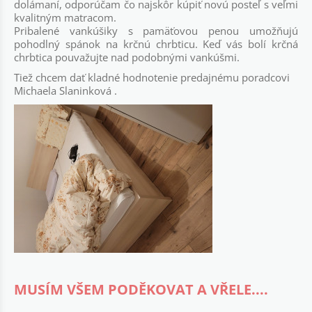
dolámaní, odporúčam čo najskôr kúpiť novú posteľ s veľmi
kvalitným matracom.
Pribalené vankúšiky s pamäťovou penou umožňujú
pohodlný spánok na krčnú chrbticu. Keď vás bolí krčná
chrbtica pouvažujte nad podobnými vankúšmi.
Tiež chcem dať kladné hodnotenie predajnému poradcovi
Michaela Slaninková .
MUSÍM VŠEM PODĚKOVAT A VŘELE....