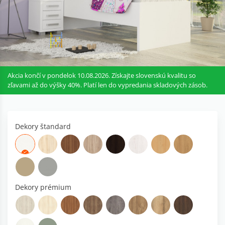
Akcia končí v pondelok 10.08.2026. Získajte slovenskú kvalitu so
zľavami až do výšky 40%. Platí len do vypredania skladových zásob.
Dekory štandard
Dekory prémium