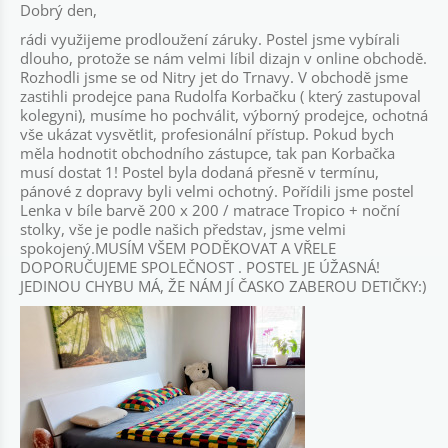
Dobrý den,
rádi využijeme prodloužení záruky. Postel jsme vybírali
dlouho, protože se nám velmi líbil dizajn v online obchodě.
Rozhodli jsme se od Nitry jet do Trnavy. V obchodě jsme
zastihli prodejce pana Rudolfa Korbačku ( který zastupoval
kolegyni), musíme ho pochválit, výborný prodejce, ochotná
vše ukázat vysvětlit, profesionální přístup. Pokud bych
měla hodnotit obchodního zástupce, tak pan Korbačka
musí dostat 1! Postel byla dodaná přesně v termínu,
pánové z dopravy byli velmi ochotný. Pořídili jsme postel
Lenka v bíle barvě 200 x 200 / matrace Tropico + noční
stolky, vše je podle našich představ, jsme velmi
spokojený.MUSÍM VŠEM PODĚKOVAT A VŘELE
DOPORUČUJEME SPOLEČNOST . POSTEL JE ÚŽASNÁ!
JEDINOU CHYBU MÁ, ŽE NÁM JÍ ČASKO ZABEROU DETIČKY:)