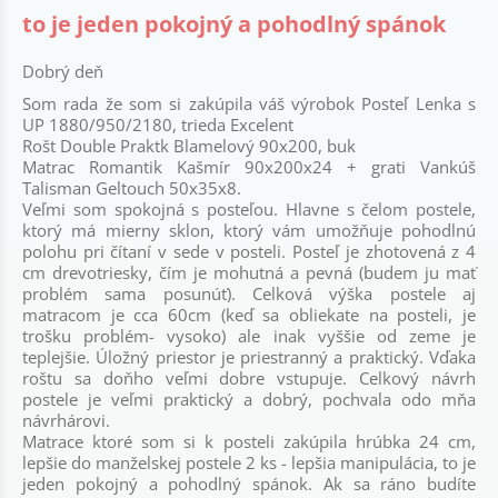
to je jeden pokojný a pohodlný spánok
Dobrý deň
Som rada že som si zakúpila váš výrobok Posteľ Lenka s
UP 1880/950/2180, trieda Excelent
Rošt Double Praktk Blamelový 90x200, buk
Matrac Romantik Kašmír 90x200x24 + grati Vankúš
Talisman Geltouch 50x35x8.
Veľmi som spokojná s posteľou. Hlavne s čelom postele,
ktorý má mierny sklon, ktorý vám umožňuje pohodlnú
polohu pri čítaní v sede v posteli. Posteľ je zhotovená z 4
cm drevotriesky, čím je mohutná a pevná (budem ju mať
problém sama posunúť). Celková výška postele aj
matracom je cca 60cm (keď sa obliekate na posteli, je
trošku problém- vysoko) ale inak vyššie od zeme je
teplejšie. Úložný priestor je priestranný a praktický. Vďaka
roštu sa doňho veľmi dobre vstupuje. Celkový návrh
postele je veľmi praktický a dobrý, pochvala odo mňa
návrhárovi.
Matrace ktoré som si k posteli zakúpila hrúbka 24 cm,
lepšie do manželskej postele 2 ks - lepšia manipulácia, to je
jeden pokojný a pohodlný spánok. Ak sa ráno budíte