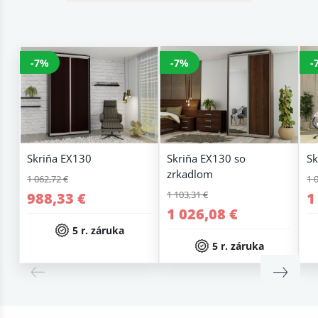
-7%
-7%
-
Skriňa EX130
Skriňa EX130 so
Sk
zrkadlom
1 062,72 €
1 
1 103,31 €
988,33 €
1
1 026,08 €
5 r. záruka
5 r. záruka