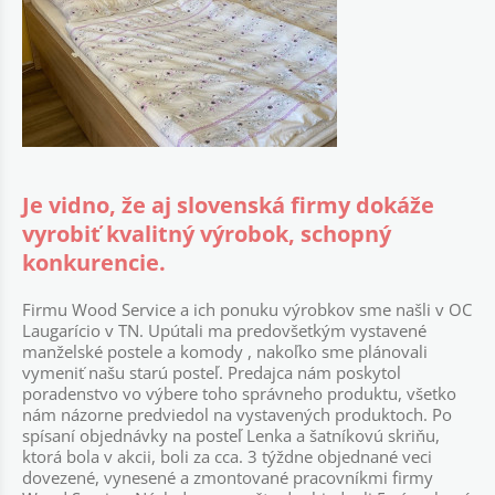
Je vidno, že aj slovenská firmy dokáže
vyrobiť kvalitný výrobok, schopný
konkurencie.
Firmu Wood Service a ich ponuku výrobkov sme našli v OC
Laugarício v TN. Upútali ma predovšetkým vystavené
manželské postele a komody , nakoľko sme plánovali
vymeniť našu starú posteľ. Predajca nám poskytol
poradenstvo vo výbere toho správneho produktu, všetko
nám názorne predviedol na vystavených produktoch. Po
spísaní objednávky na posteľ Lenka a šatníkovú skriňu,
ktorá bola v akcii, boli za cca. 3 týždne objednané veci
dovezené, vynesené a zmontované pracovníkmi firmy