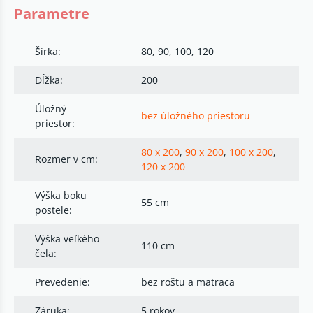
Parametre
Šírka:
80, 90, 100, 120
Dĺžka:
200
Úložný
bez úložného priestoru
priestor:
80 x 200
,
90 x 200
,
100 x 200
,
Rozmer v cm:
120 x 200
Výška boku
55 cm
postele:
Výška veľkého
110 cm
čela:
Prevedenie:
bez roštu a matraca
Záruka:
5 rokov