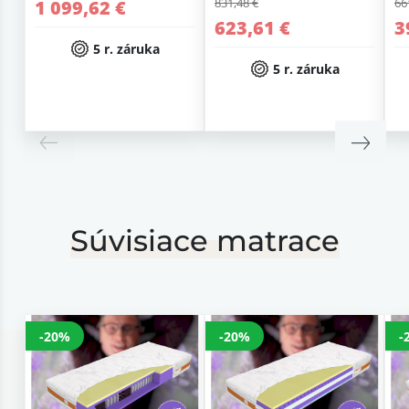
831,48 €
66
1 099,62 €
623,61 €
3
5 r. záruka
5 r. záruka
Súvisiace matrace
-20%
-20%
-