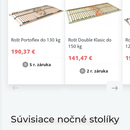
Rošt Portoflex do 130 kg
Rošt Double Klasic do
Ro
150 kg
12
190,37 €
141,47 €
1
5 r. záruka
2 r. záruka
Súvisiace nočné stolíky