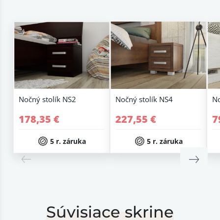
Nočný stolík NS2
Nočný stolík NS4
No
178,35 €
227,55 €
7
5 r. záruka
5 r. záruka
Súvisiace skrine