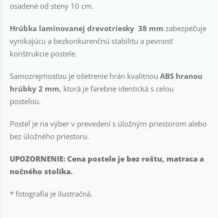
osadené od steny 10 cm.
Hrúbka laminovanej drevotriesky 38 mm
zabezpečuje
vynikajúcu a bezkonkurenčnú stabilitu a pevnosť
konštrukcie postele.
Samozrejmosťou je ošetrenie hrán kvalitnou
ABS hranou
hrúbky 2 mm
, ktorá je farebne identická s celou
posteľou.
Posteľ je na výber v prevedení s úložným priestorom alebo
bez úložného priestoru.
UPOZORNENIE: Cena postele je bez roštu, matraca a
nočného stolíka.
* fotografia je ilustračná.