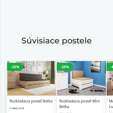
Súvisiace postele
-25%
-25%
-
Rozkladacia posteľ Betka
Rozkladacia posteľ Mini
Ma
Betka
Ľu
1 466,16 €