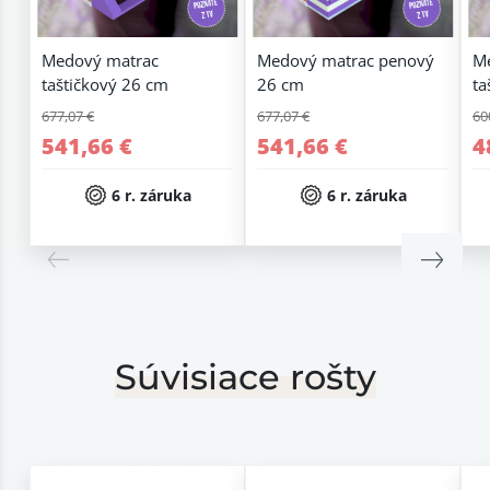
Medový matrac
Medový matrac penový
M
taštičkový 26 cm
26 cm
ta
677,07 €
677,07 €
60
541,66 €
541,66 €
4
6 r. záruka
6 r. záruka
Súvisiace rošty