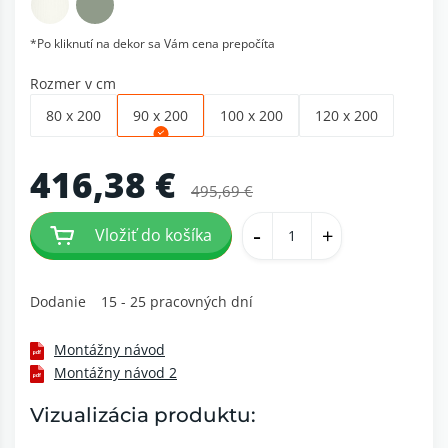
*Po kliknutí na dekor sa Vám cena prepočíta
Rozmer v cm
80 x 200
90 x 200
100 x 200
120 x 200
416,38 €
495,69 €
-
+
Vložiť do košíka
Dodanie
15 - 25 pracovných dní
Montážny návod
Montážny návod 2
Vizualizácia produktu: