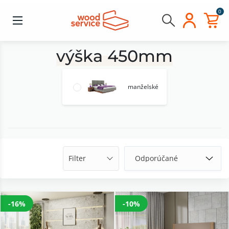
0
výška 450mm
manželské
Filter
-16%
-10%