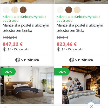
Kliknite a prefarbite si výrobok
Kliknite a prefarbite si výrobok
podľa seba
podľa seba
Manželská posteľ s úložným
Manželská posteľ s úložným
priestorom Lenka
priestorom Stela
1 008,60 €
980,31 €
847,22 €
823,46 €
15 - 25 prac. dní
15 - 25 prac. dní
5 r. záruka
5 r. záruka
-26%
-26%