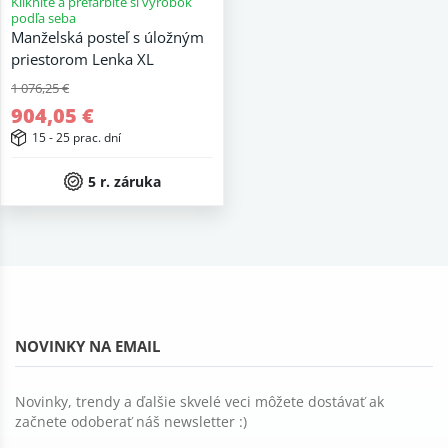
Kliknite a prefarbite si výrobok
podľa seba
Manželská posteľ s úložným
priestorom Lenka XL
1 076,25 €
904,05 €
15 - 25 prac. dní
5 r. záruka
NOVINKY NA EMAIL
Novinky, trendy a ďalšie skvelé veci môžete dostávať ak
začnete odoberať náš newsletter :)