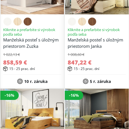
Kliknite a prefarbite si výrobok
Kliknite a prefarbite si výrobok
podľa seba
podľa seba
Manželská posteľ s úložným
Manželská posteľ s úložným
priestorom Zuzka
priestorom Janka
1 022,13 €
1 008,60 €
858,59 €
847,22 €
15 - 25 prac. dní
15 - 25 prac. dní
10 r. záruka
5 r. záruka
-16%
-16%