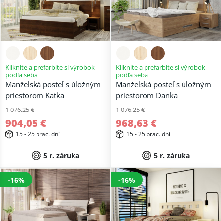
Kliknite a prefarbite si výrobok
Kliknite a prefarbite si výrobok
podľa seba
podľa seba
Manželská posteľ s úložným
Manželská posteľ s úložným
priestorom Katka
priestorom Danka
1 076,25 €
1 076,25 €
904,05 €
968,63 €
15 - 25 prac. dní
15 - 25 prac. dní
5 r. záruka
5 r. záruka
-16%
-16%