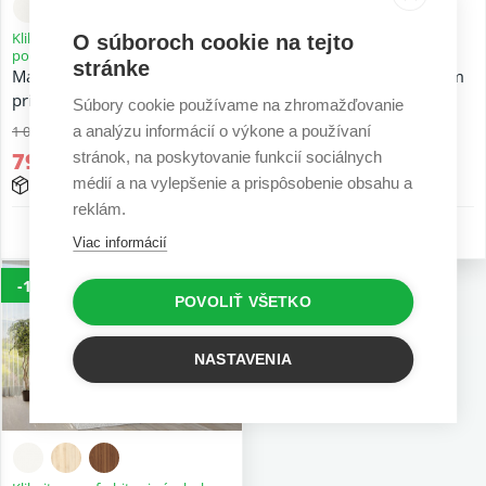
Kliknite a prefarbite si výrobok
Kliknite a prefarbite si výrobok
O súboroch cookie na tejto
podľa seba
podľa seba
stránke
Manželská posteľ s úložným
Manželská posteľ s úložným
priestorom Zuzka XL
priestorom Lucka
Súbory cookie používame na zhromažďovanie
a analýzu informácií o výkone a používaní
1 067,64 €
808,11 €
790,05 €
598,00 €
stránok, na poskytovanie funkcií sociálnych
médií a na vylepšenie a prispôsobenie obsahu a
10 - 15 prac. dní
10 - 15 prac. dní
reklám.
10 r. záruka
10 r. záruka
Viac informácií
-16%
POVOLIŤ VŠETKO
NASTAVENIA