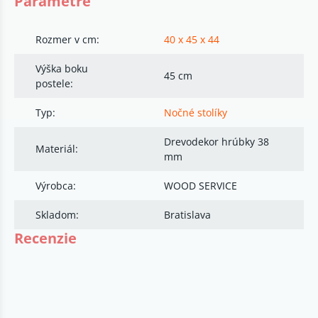
Parametre
Rozmer v cm:
40 x 45 x 44
Výška boku
45 cm
postele:
Typ:
Nočné stolíky
Drevodekor hrúbky 38
Materiál:
mm
Výrobca:
WOOD SERVICE
Skladom:
Bratislava
Recenzie