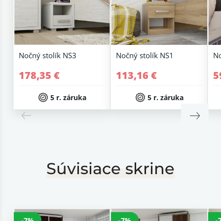
Nočný stolík NS3
Nočný stolík NS1
No
178,35 €
113,16 €
5
5 r. záruka
5 r. záruka
Súvisiace skrine
-7%
-7%
-