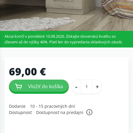
Akcia končí v pondelok 10.08.2026. Získajte slovenskú kvalitu so
zľavami až do výšky 40%. Platí len do vypredania skladových zásob.
69,00 €
-
+
Vložiť do košíka
Dodanie
10 - 15 pracovných dní
Dostupnosť
Dostupnosť na predajni