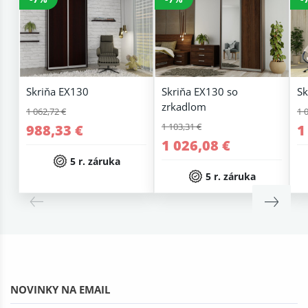
Skriňa EX130
Skriňa EX130 so
Sk
zrkadlom
1 062,72 €
1 
1 103,31 €
988,33 €
1
1 026,08 €
5 r. záruka
5 r. záruka
NOVINKY NA EMAIL