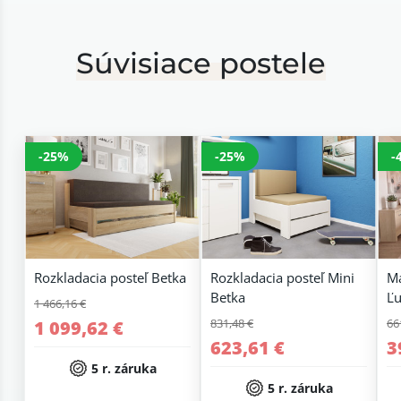
Súvisiace postele
-25%
-25%
-
Rozkladacia posteľ Betka
Rozkladacia posteľ Mini
Ma
Betka
Ľu
1 466,16 €
831,48 €
66
1 099,62 €
623,61 €
3
5 r. záruka
5 r. záruka