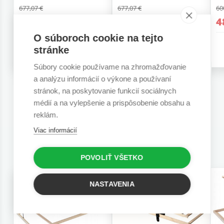
677,07 €
677,07 €
60
541,66 €
541,66 €
4
O súboroch cookie na tejto
6 r. záruka
6 r. záruka
stránke
Súbory cookie používame na zhromažďovanie
a analýzu informácií o výkone a používaní
stránok, na poskytovanie funkcií sociálnych
médií a na vylepšenie a prispôsobenie obsahu a
reklám.
Súvisiace rošty
Viac informácií
POVOLIŤ VŠETKO
NASTAVENIA