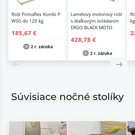
Rošt Primaflex Kombi P
Lamelový motorový rošt
Ro
WSG do 120 kg
s diaľkovým ovládaním
kg
ERGO BLACK MOTO
185,67 €
2
428,78 €
2 r. záruka
2 r. záruka
Súvisiace nočné stolíky