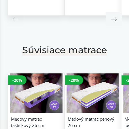
Súvisiace matrace
-20%
-20%
-
Medový matrac
Medový matrac penový
M
taštičkový 26 cm
26 cm
ta