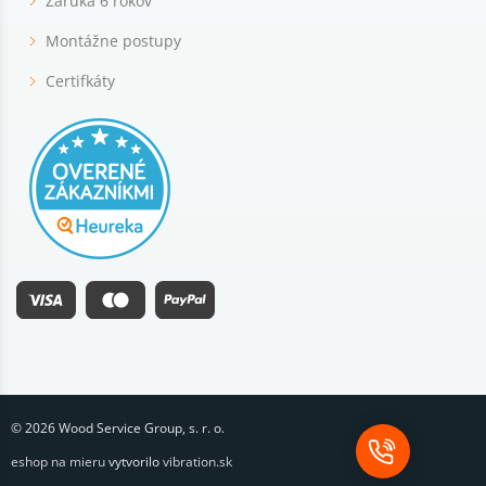
Záruka 6 rokov
Montážne postupy
Certifkáty
© 2026 Wood Service Group, s. r. o.
eshop na mieru
vytvorilo
vibration.sk