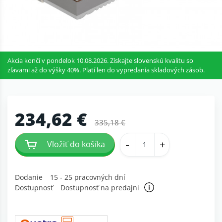
Akcia končí v pondelok 10.08.2026. Získajte slovenskú kvalitu so
zľavami až do výšky 40%. Platí len do vypredania skladových zásob.
234,62 €
335,18 €
-
+
Vložiť do košíka
Dodanie
15 - 25 pracovných dní
Dostupnosť
Dostupnosť na predajni