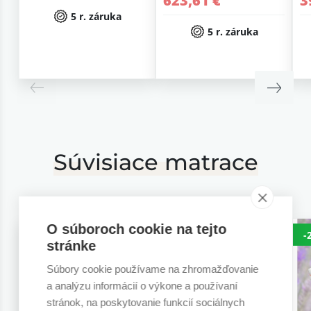
623,61 €
3
5 r. záruka
5 r. záruka
Súvisiace matrace
O súboroch cookie na tejto
-20%
-20%
-
stránke
Súbory cookie používame na zhromažďovanie
a analýzu informácií o výkone a používaní
stránok, na poskytovanie funkcií sociálnych