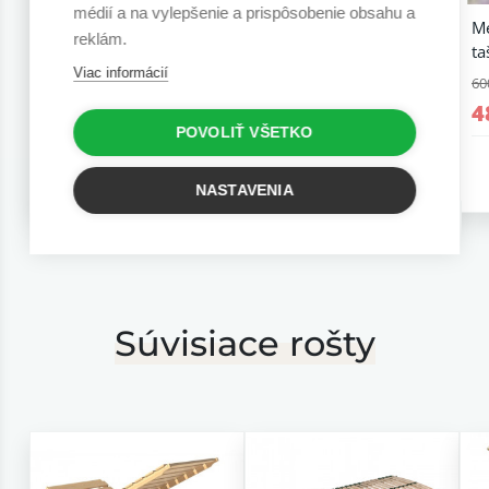
médií a na vylepšenie a prispôsobenie obsahu a
Medový matrac
Medový matrac penový
M
reklám.
taštičkový 26 cm
26 cm
ta
Viac informácií
677,07 €
677,07 €
60
541,66 €
541,66 €
4
POVOLIŤ VŠETKO
6 r. záruka
6 r. záruka
NASTAVENIA
Súvisiace rošty