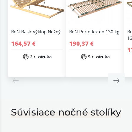
Rošt Basic výklop Nožný
Rošt Portoflex do 130 kg
Ro
13
164,57 €
190,37 €
1
2 r. záruka
5 r. záruka
Súvisiace nočné stolíky