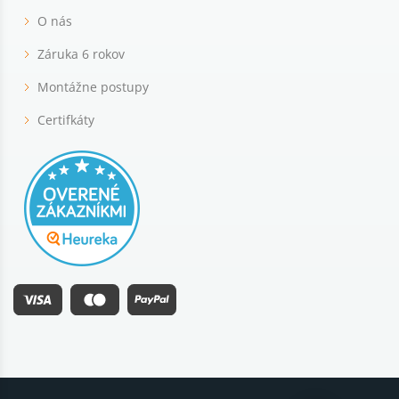
O nás
Záruka 6 rokov
Montážne postupy
Certifkáty