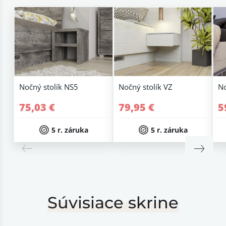
Nočný stolík NS5
Nočný stolík VZ
No
75,03 €
79,95 €
5
5 r. záruka
5 r. záruka
Súvisiace skrine