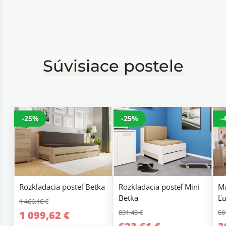
Súvisiace postele
-25%
-25%
-
Rozkladacia posteľ Betka
Rozkladacia posteľ Mini
Ma
Betka
Ľu
1 466,16 €
831,48 €
66
1 099,62 €