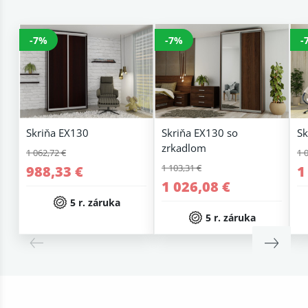
-7%
-7%
-
Skriňa EX130
Skriňa EX130 so
Sk
zrkadlom
1 062,72 €
1 
1 103,31 €
988,33 €
1
1 026,08 €
5 r. záruka
5 r. záruka