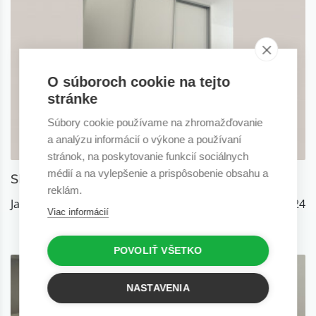
O súboroch cookie na tejto
stránke
Súbory cookie používame na zhromažďovanie
a analýzu informácií o výkone a používaní
stránok, na poskytovanie funkcií sociálnych
médií a na vylepšenie a prispôsobenie obsahu a
Skriňa je úplne super, kvalitná...
reklám.
Jarmila H., Banská Bystrica
3.6.2024
Viac informácií
POVOLIŤ VŠETKO
NASTAVENIA