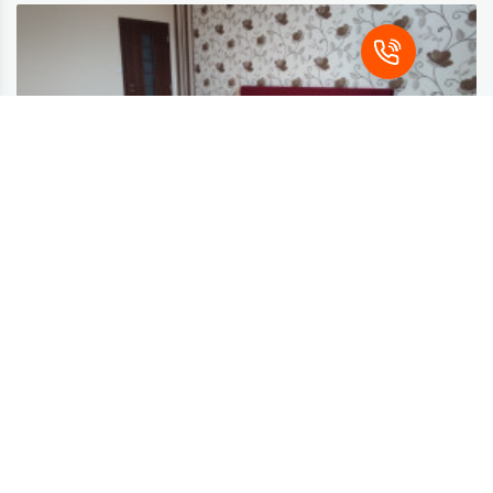
Je to poctivý slovenský výrobok...
Peter G., Topoľčany
21.3.2024