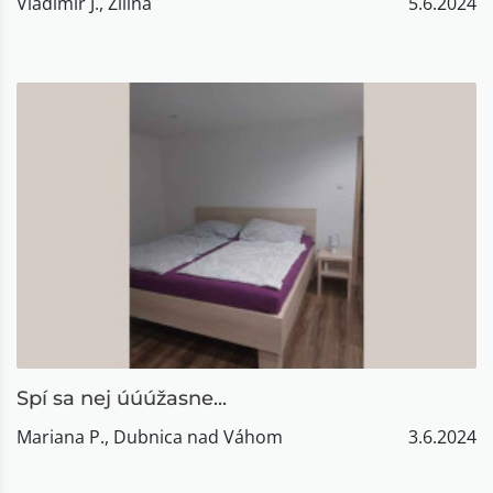
Vladimír J., Žilina
5.6.2024
Spí sa nej úúúžasne...
Mariana P., Dubnica nad Váhom
3.6.2024