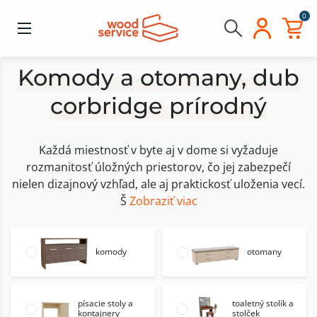
0
Komody a otomany, dub
corbridge prírodný
Každá miestnosť v byte aj v dome si vyžaduje
rozmanitosť úložných priestorov, čo jej zabezpečí
nielen dizajnový vzhľad, ale aj praktickosť uloženia vecí.
Š
Zobraziť viac
komody
otomany
písacie stoly a
toaletný stolík a
kontajnery
stolček