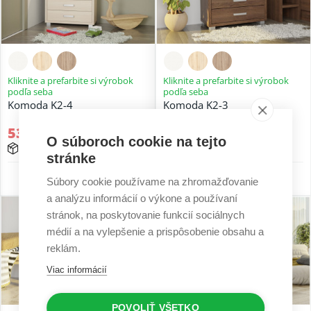
Kliknite a prefarbite si výrobok
Kliknite a prefarbite si výrobok
podľa seba
podľa seba
Komoda K2-4
Komoda K2-3
530,13 €
441,57 €
O súboroch cookie na tejto
15 - 25 prac. dní
15 - 25 prac. dní
stránke
5 r. záruka
5 r. záruka
Súbory cookie používame na zhromažďovanie
a analýzu informácií o výkone a používaní
stránok, na poskytovanie funkcií sociálnych
médií a na vylepšenie a prispôsobenie obsahu a
reklám.
Viac informácií
POVOLIŤ VŠETKO