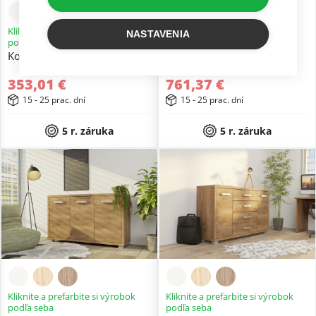
Kliknite a prefarbite si výrobok
Kliknite a prefarbite si výrobok
NASTAVENIA
podľa seba
podľa seba
Komoda K2-2
Komoda K1-3DS
353,01 €
761,37 €
15 - 25 prac. dní
15 - 25 prac. dní
5 r. záruka
5 r. záruka
Kliknite a prefarbite si výrobok
Kliknite a prefarbite si výrobok
podľa seba
podľa seba