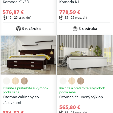
Komoda K1-3D
Komoda K1
576,87 €
778,59 €
15 - 25 prac. dní
15 - 25 prac. dní
5 r. záruka
5 r. záruka
Kliknite a prefarbite si výrobok
Kliknite a prefarbite si výrobok
podľa seba
podľa seba
Otoman čalúnený so
Otoman čalúnený výklop
zásuvkami
565,80 €
884,37 €
15 - 25 prac. dní