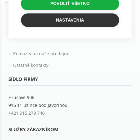
POVOLIŤ VŠETKO
Tieto e-maily sú určené pre osoby staršie ako 16 rokov!
NASTAVENIA
KONTAKTY
Kontakty na naše predajne
Ostatné kontakty
SÍDLO FIRMY
Hrušové 906
916 11 Bzince pod Javorinou
+421 915 278 740
SLUŽBY ZÁKAZNÍKOM