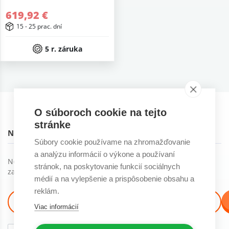
619,92 €
15 - 25 prac. dní
5 r. záruka
O súboroch cookie na tejto
stránke
NOVINKY NA EMAIL
Súbory cookie používame na zhromažďovanie
a analýzu informácií o výkone a používaní
Novinky, trendy a ďalšie skvelé veci môžete dostávať ak
stránok, na poskytovanie funkcií sociálnych
začnete odoberať náš newsletter :)
médií a na vylepšenie a prispôsobenie obsahu a
reklám.
Viac informácií
Súhlasím so
spracovaním osobných údajov
na marketingové účely