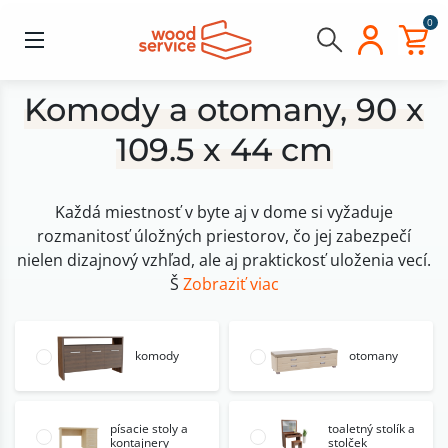
0
Komody a otomany, 90 x
109.5 x 44 cm
Každá miestnosť v byte aj v dome si vyžaduje
rozmanitosť úložných priestorov, čo jej zabezpečí
nielen dizajnový vzhľad, ale aj praktickosť uloženia vecí.
Š
Zobraziť viac
komody
otomany
písacie stoly a
toaletný stolík a
kontajnery
stolček